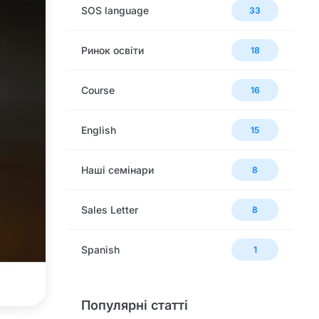
SOS language
33
Ринок освіти
18
Сourse
16
English
15
Наші семінари
8
Sales Letter
8
Spanish
1
Популярні статті