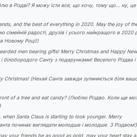
лю в Різдві? Я можу їсти все, що хочу, тому що… ну, це
riends, and the best of everything in 2020. May the joy of th
 сімейній радості, друзів і усього найкращого в 2020 р
 в Новому Році!)
te-bearded men bearing gifts! Merry Christmas and Happy Ne
 і білобородого Санту з подарунками! Веселого Різдва і
ry Christmas!
(Нехай Санта завжди зупиняється біля ваш
front of a tree and eat candy?
(Люблю Різдво. Коли ще мо
)
, when Santa Claus is starting to look younger. Merry
Санта починає виглядати молодше і молодше. З Різдвом!)
may your friends be as good as gold, may your heart stay a