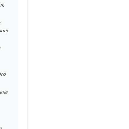
 ж
e
оці.
w
ого
жна
s