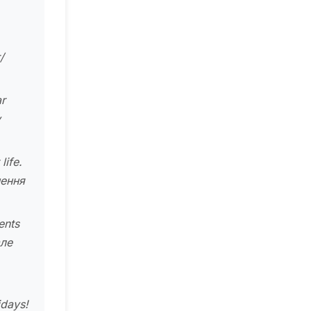
/
ar
у
life.
нення
ents
але
idays!