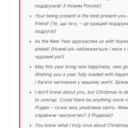
подарунків! З Новим Роком!)
Your being present is the best present you
friend!
(Те, що ти є, – це кращий подарун
подруга!)
As the New Year approaches us with hopes 
ahead!
(Новий рік наближається і несе з
чудовий рік!)
May this year bring new happiness, new goa
Wishing you a year fully loaded with happ
і багато натхнення у вашому житті. Баж
I don’t know about you, but Christmas is defi
to unwrap. Could there be anything more m
Різдво – точно моє улюблене свято. Ялинк
справжнє чаклунство? З Різдвом!)
You know what I truly love about Christmas?