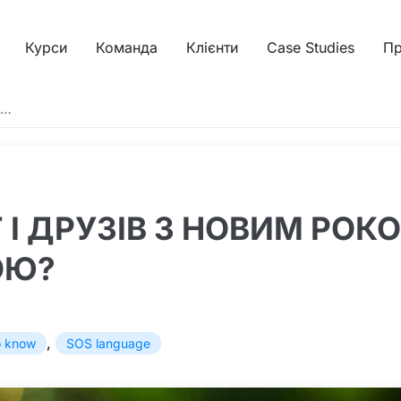
Курси
Команда
Клієнти
Case Studies
Пр
м…
 І ДРУЗІВ З НОВИМ РОК
ОЮ?
,
to know
SOS language