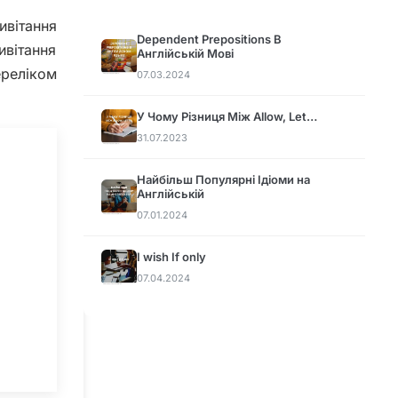
ивітання
Dependent Prepositions В
ивітання
Англійській Мові
реліком
07.03.2024
У Чому Різниця Між Allow, Let…
31.07.2023
Найбільш Популярні Ідіоми на
Англійській
07.01.2024
I wish If only
07.04.2024