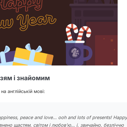
зям і знайомим
на англійській мові:
 happiness, peace and love… ooh and lots of presents! Hap
внено щастям, світом і любов’ю… і, звичайно, безліччю