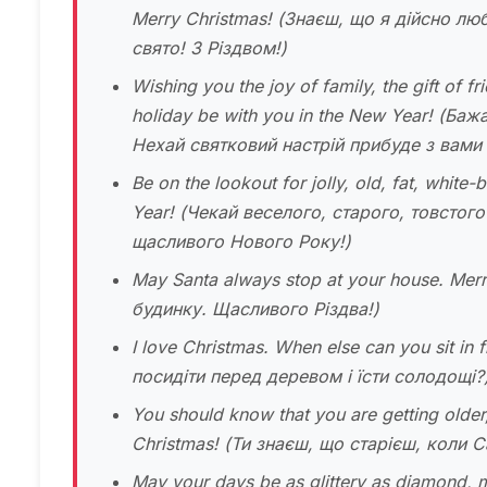
Merry Christmas!
(Знаєш, що я дійсно люб
свято! З Різдвом!)
Wishing you the joy of family, the gift of f
holiday be with you in the New Year!
(Бажаю
Нехай святковий настрій прибуде з вами
Be on the lookout for jolly, old, fat, whi
Year!
(Чекай веселого, старого, товстого
щасливого Нового Року!)
May Santa always stop at your house. Mer
будинку. Щасливого Різдва!)
I love Christmas. When else can you sit in 
посидіти перед деревом і їсти солодощі?
You should know that you are getting older
Christmas!
(Ти знаєш, що старієш, коли 
May your days be as glittery as diamond, 