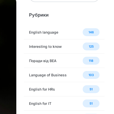
Рубрики
English language
146
Interesting to know
125
Поради від BEA
118
Language of Business
103
English for HRs
51
English for IT
51