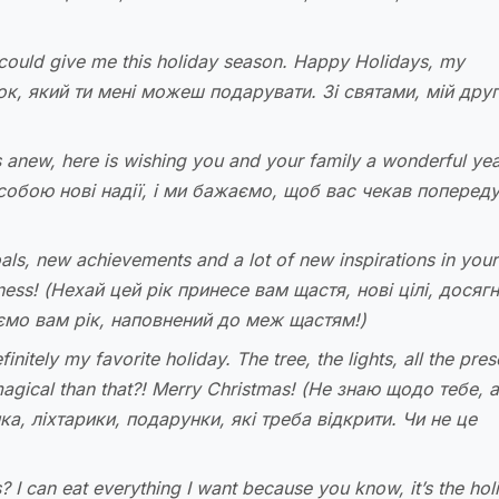
 could give me this holiday season. Happy Holidays, my
ок, який ти мені можеш подарувати. Зі святами, мій друг
anew, here is wishing you and your family a wonderful ye
 собою нові надії, і ми бажаємо, щоб вас чекав поперед
ls, new achievements and a lot of new inspirations in your 
iness!
(Нехай цей рік принесе вам щастя, нові цілі, досяг
аємо вам рік, наповнений до меж щастям!
)
nitely my favorite holiday. The tree, the lights, all the pres
agical than that?! Merry Christmas!
(Не знаю щодо тебе, 
а, ліхтарики, подарунки, які треба відкрити. Чи не це
 I can eat everything I want because you know, it’s the hol