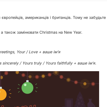
 європейців, американців і британців. Тому не забудьте
 а також замінювати Christmas на New Year.
 greetings, Your / Love + ваше ім’я
 sincerely / Yours truly / Yours faithfully + ваше ім’я.