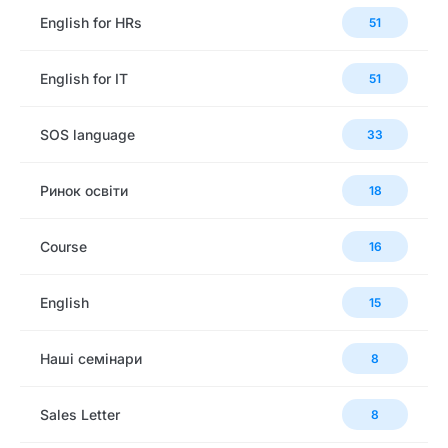
English for HRs
51
English for IT
51
SOS language
33
Ринок освіти
18
Сourse
16
English
15
Наші семінари
8
Sales Letter
8