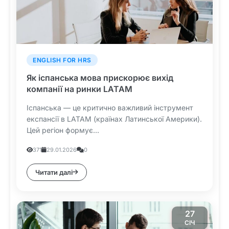
ENGLISH FOR HRS
Як іспанська мова прискорює вихід
компанії на ринки LATAM
Іспанська — це критично важливий інструмент
експансії в LATAM (країнах Латинської Америки).
Цей регіон формує...
371
29.01.2026
0
Читати далі
27
СІЧ