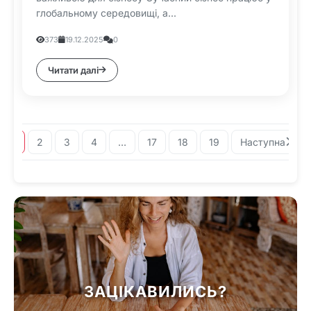
глобальному середовищі, а...
373
19.12.2025
0
Читати далі
1
2
3
4
…
17
18
19
Наступна
ЗАЦІКАВИЛИСЬ?