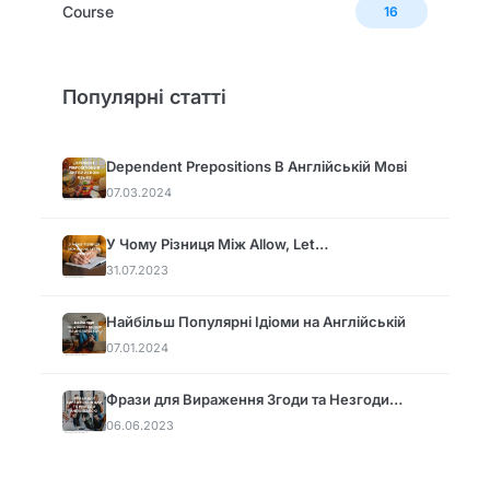
Сourse
16
Популярні статті
Dependent Prepositions В Англійській Мові
07.03.2024
У Чому Різниця Між Allow, Let…
31.07.2023
Найбільш Популярні Ідіоми на Англійській
07.01.2024
Фрази для Вираження Згоди та Незгоди…
06.06.2023