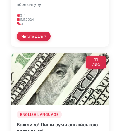
абревіатуру...
514
11.11.2024
0
Читати далі
11
ЛИС
ENGLISH LANGUAGE
Важливо! Пиши суми англійською
правильно!