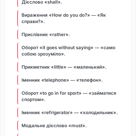
Дієслово «shall».
Вираження «How do you do?» ― «Як
справи?».
Прислівник «rather».
Оборот «it goes without saying» ― «само
собою зрозуміло».
Прикметник «little» ― «маленький».
Іменник «telephone» ― «телефон».
Оборот «to go in for sport» ― «займатися
спортом».
Іменник «refrigerator» ― «холодильник».
Модальне дієслово «must».