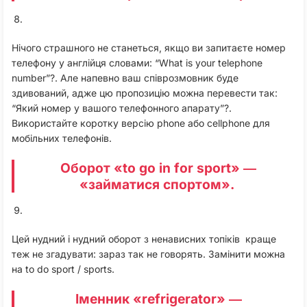
Нічого страшного не станеться, якщо ви запитаєте номер
телефону у англійця словами: “What is your telephone
number”?. Але напевно ваш співрозмовник буде
здивований, адже цю пропозицію можна перевести так:
“Який номер у вашого телефонного апарату”?.
Використайте коротку версію phone або cellphone для
мобільних телефонів.
Оборот «to go in for sport» ―
«займатися спортом».
Цей нудний і нудний оборот з ненависних топіків краще
теж не згадувати: зараз так не говорять. Замінити можна
на to do sport / sports.
Іменник «refrigerator» ―