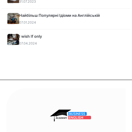
31.07.2023
Найбільш Популярні Ідіоми на Англійській
07.01.2024
I wish If only
07.04.2024