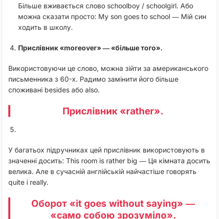
Більше вживається слово schoolboy / schoolgirl. Або
можна сказати просто: My son goes to school ― Мій син
ходить в школу.
Прислівник «moreover» ― «більше того».
Використовуючи це слово, можна зійти за американського
письменника з 60-х. Радимо замінити його більше
споживані besides або also.
Прислівник «rather».
У багатьох підручниках цей прислівник використовують в
значенні досить: This room is rather big ― Ця кімната досить
велика. Але в сучасній англійській найчастіше говорять
quite і really.
Оборот «it goes without saying» ―
«само собою зрозуміло».