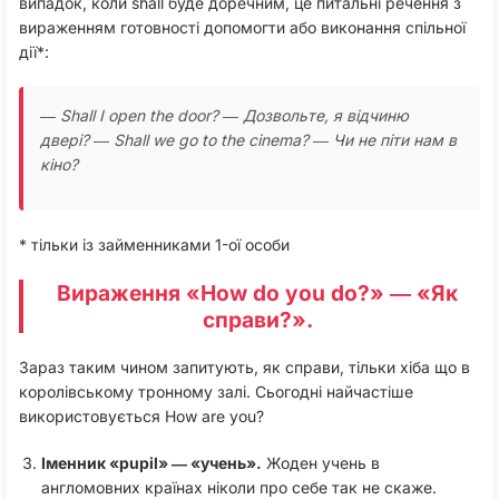
випадок, коли shall буде доречним, це питальні речення з
вираженням готовності допомогти або виконання спільної
дії*:
― Shall I open the door? ― Дозвольте, я відчиню
двері?
― Shall we go to the cinema? ― Чи не піти нам в
кіно?
* тільки із займенниками 1-ої особи
Вираження «How do you do?» ― «Як
справи?».
Зараз таким чином запитують, як справи, тільки хіба що в
королівському тронному залі. Сьогодні найчастіше
використовується How are you?
Іменник «pupil» ― «учень».
Жоден учень в
англомовних країнах ніколи про себе так не скаже.