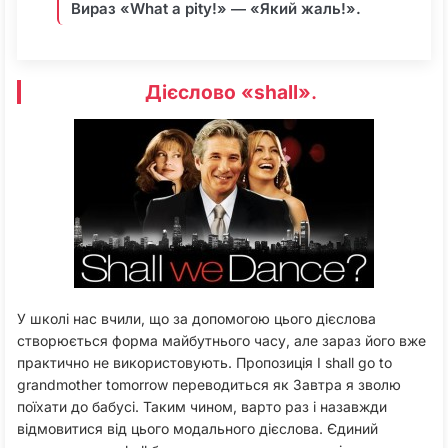
Вираз «What a pity!» ― «Який жаль!».
Дієслово «shall»
.
У школі нас вчили, що за допомогою цього дієслова
створюється форма майбутнього часу, але зараз його вже
практично не використовують. Пропозиція I shall go to
grandmother tomorrow переводиться як Завтра я зволю
поїхати до бабусі. Таким чином, варто раз і назавжди
відмовитися від цього модального дієслова. Єдиний