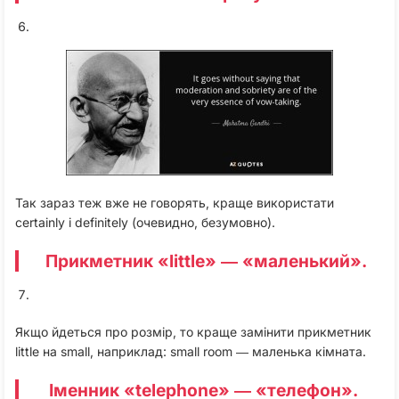
Так зараз теж вже не говорять, краще використати
certainly і definitely (очевидно, безумовно).
Прикметник «little» ― «маленький».
Якщо йдеться про розмір, то краще замінити прикметник
little на small, наприклад: small room ― маленька кімната.
Іменник «telephone» ― «телефон».