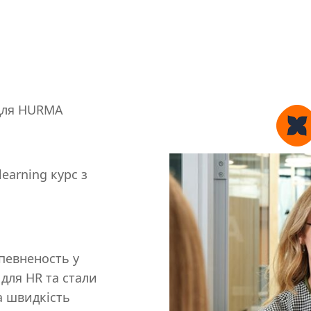
 для HURMA
earning курс з
певненость у
 для HR та стали
а швидкість