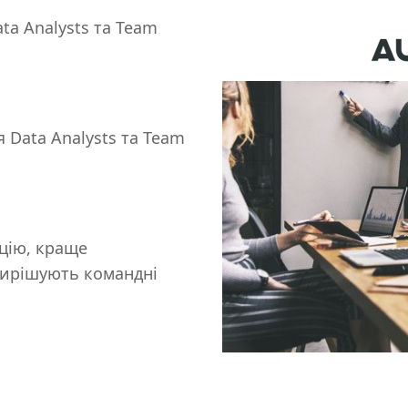
ata Analysts та Team
я Data Analysts та Team
цію, краще
вирішують командні