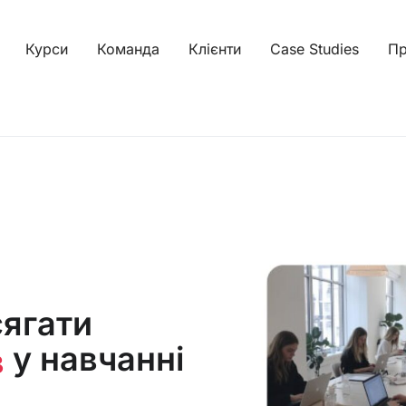
Курси
Команда
Клієнти
Case Studies
Пр
ягати
у навчанні
в