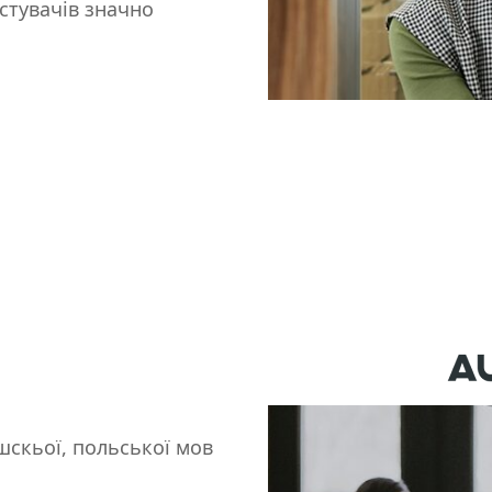
стувачів значно
шскьої, польської мов