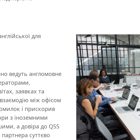
нглійської для
ено ведуть англомовне
ераторами,
ітах, заявках та
 взаємодію між офісом
помилок і прискорив
вори з іноземними
ими, а довіра до QSS
 партнера суттєво