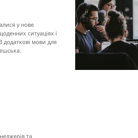
алися у нове
щоденних ситуаціях і
 3 додаткові мови для
чешська.
енеджерів та