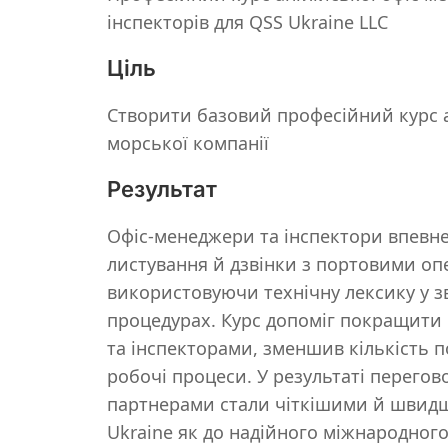
інспекторів для QSS Ukraine LLC
Ціль
Створити базовий професійний курс а
морської компанії
Результат
Офіс-менеджери та інспектори впевн
листування й дзвінки з портовими оп
використовуючи технічну лексику у зв
процедурах. Курс допоміг покращити
та інспекторами, зменшив кількість 
робочі процеси. У результаті перего
партнерами стали чіткішими й швидш
Ukraine як до надійного міжнародного