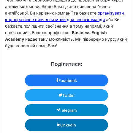
англійської мови. Якщо Вам цікаве вивчення бізнес
англійської, Ви керівник компанії та бажаєте
організувати
корпоративне вивчення мови для своєї команди
або Ви
бажаєте поліпшити свої знання в тому напрямі, який
пов’язаний з Вашою професією,
Business English
Academy
надає таку можливість. Ми підберемо курс, який
буде корисний саме Вам!
Поділитися:
Facebook
Twitter
Telegram
LinkedIn