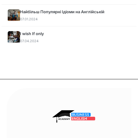
Найбільш Популярні Ідіоми на Англійській
07.01.2024
I wish If only
07.04.2024