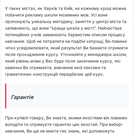
У таких містах, як Харків та Київ, на кожному кроці можна
побачити рекламу школи іноземних мов. Усі вони
пропонують унікальну методику, заняття у центрі міста та
запевняють, що вони “краща школа у місті”. Найчастіше
потенційних учнів заманюють барвистим описом процесу
навчання. Щоб не потрапити на подібні хитрощі, Ви повинні
чітко усвідомлювати, який результат Ви бажаєте отримати
після проходження курсу. Уточнюйте у менеджера школи,
який рівень мови у Вас буде після закінчення курсу, які
навички Ви отримаєте, вивчення якої лексики та
граматичних конструкцій передбачає цей курс.
Гарантія
При купівлі товару, Ви знаєте, якими якостями він повинен
володіти та отримуєте гарантію цих якостей. При виборі
навчання, Ви ще не маєте тих знань, які допоможуть