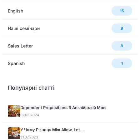
English
15
Наші семінари
8
Sales Letter
8
Spanish
1
Популярні статті
Dependent Prepositions В Англійській Мові
07.03.2024
У Чому Різниця Між Allow, Let…
31.07.2023