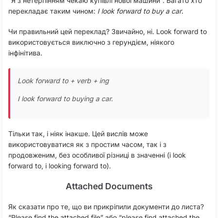
“Я з нетерпінням чекаю купівлі нової машини”. Багато хто
перекладає таким чином:
I look forward to buy a car
.
Чи правильний цей переклад? Звичайно, ні. Look forward to
використовується виключно з герундієм, ніякого
інфінітива.
Look forward to + verb + ing
I look forward to buying a car.
Тільки так, і ніяк інакше. Цей вислів може
використовуватися як з простим часом, так і з
продовженим, без особливої різниці в значенні (і look
forward to, і looking forward to).
Attached Documents
Як сказати про те, що ви прикріпили документи до листа?
“Please find the attached file” або “please find attached the