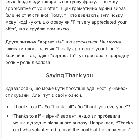
слух. Іноді люди говорять наступну фразу: “I’ m very
appreciative of your offer”. І цей граматично вірний вираз
(але не стилістично). Тому, ті, хто вивчають англійську
мову іноді чують цю фразу як “I’ m very appreciated your
offer”, що є грубою помилкою.
Друге питання “appreciate”, що стосується. Чи можна
вживати таку фразу як “I really appreciate your time”?
Звичайно, так, адже “аppreciate” тут грає свою природну
роль – роль дієслова.
Saying Thank you
Здавалося б, що може бути простіше вдячності у бізнес-
спілкуванні. Але і тут є свої нюанси.
“Thanks to all” або “thanks all” або “thank you everyone”?
“Thanks to all” – вірний варіант, якщо ви прибавили
іменне підрядне після цього виразу. Наприклад: “Thanks
to all who volunteered to man the booth at the convention”.