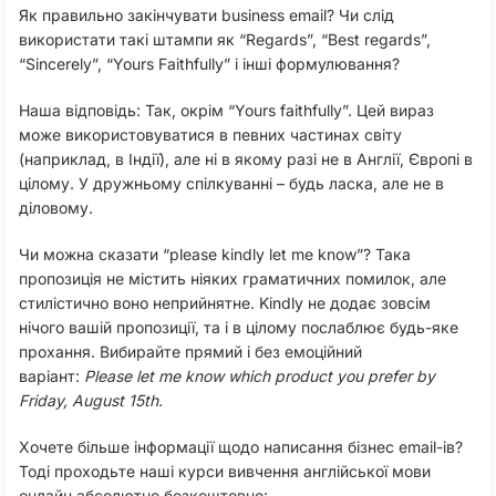
Як правильно закінчувати business email? Чи слід
використати такі штампи як “Regards”, “Best regards”,
“Sincerely”, “Yours Faithfully” і інші формулювання?
Наша відповідь: Так, окрім “Yours faithfully”. Цей вираз
може використовуватися в певних частинах світу
(наприклад, в Індії), але ні в якому разі не в Англії, Європі в
цілому. У дружньому спілкуванні – будь ласка, але не в
діловому.
Чи можна сказати “please kindly let me know”? Така
пропозиція не містить ніяких граматичних помилок, але
стилістично воно неприйнятне. Kindly не додає зовсім
нічого вашій пропозиції, та і в цілому послаблює будь-яке
прохання. Вибирайте прямий і без емоційний
варіант:
Please let me know which product you prefer by
Friday, August 15th.
Хочете більше інформації щодо написання бізнес email-ів?
Тоді проходьте наші курси вивчення англійської мови
онлайн абсолютно безкоштовно: