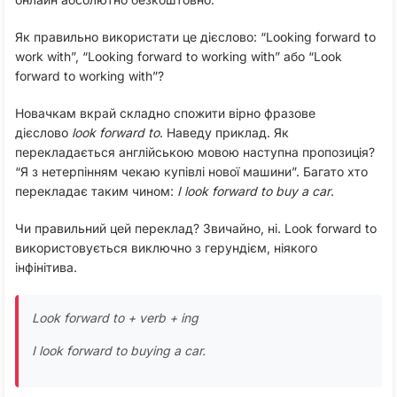
Як правильно використати це дієслово: “Looking forward to
work with”, “Looking forward to working with” або “Look
forward to working with”?
Новачкам вкрай складно спожити вірно фразове
дієслово
look forward to
. Наведу приклад. Як
перекладається англійською мовою наступна пропозиція?
“Я з нетерпінням чекаю купівлі нової машини”. Багато хто
перекладає таким чином:
I look forward to buy a car
.
Чи правильний цей переклад? Звичайно, ні. Look forward to
використовується виключно з герундієм, ніякого
інфінітива.
Look forward to + verb + ing
I look forward to buying a car.