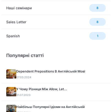
Наші семінари
8
Sales Letter
8
Spanish
1
Популярні статті
Dependent Prepositions В Англійській Мові
07.03.2024
У Чому Різниця Між Allow, Let…
31.07.2023
Найбільш Популярні Ідіоми на Англійській