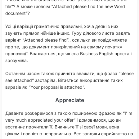
file”? А може і зовсім “Attached please find the new Word
document”?
Усі ці варіації граматично правильні, хоча деякі з них
звучать прямолінійніше інших. Гуру ділового листа радять
варіант “Attached please find”., оскільки ви повідомляєте
про те, що документ прикріплений на самому початку
пропозиції. Вважається, що якісна Business English проста і
зрозуміла.
Останнім часом також прийнято вважати, що фраза “please
see attached” застаріла. Вітається використання таких
виразів як “Your proposal is attached”.
Appreciate
Давайте розберемося з такою поширеною фразою як “I’ m
very much appreciated your offer” і домовимося, що ви
востаннє прочитали її. Викиньте її зі своєї мови, вона
цілком і повністю неправильна. Все завдяки сприйняттю на