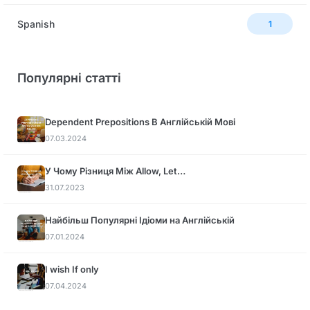
Spanish
1
Популярні статті
Dependent Prepositions В Англійській Мові
07.03.2024
У Чому Різниця Між Allow, Let…
31.07.2023
Найбільш Популярні Ідіоми на Англійській
07.01.2024
I wish If only
07.04.2024