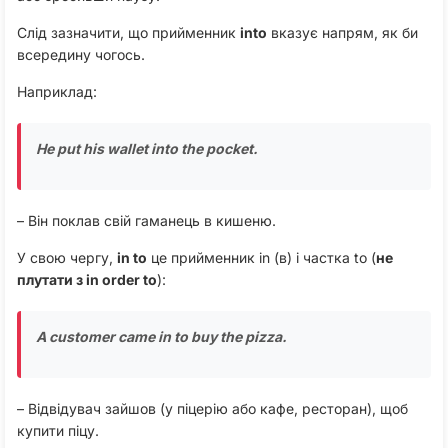
Слід зазначити, що прийменник
into
вказує напрям, як би
всередину чогось.
Наприклад:
He put his wallet into the pocket
.
– Він поклав свій гаманець в кишеню.
У свою чергу,
in to
це прийменник in (в) і частка to (
не
плутати з in order to
):
A customer came in to buy the pizza
.
– Відвідувач зайшов (у піцерію або кафе, ресторан), щоб
купити піцу.