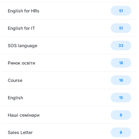
English for HRs
51
English for IT
51
SOS language
33
Ринок освіти
18
Сourse
16
English
15
Наші семінари
8
Sales Letter
8