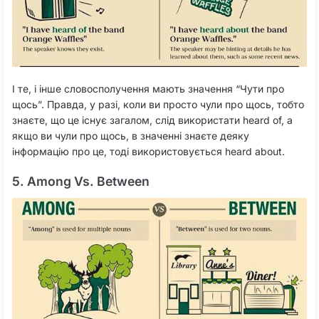
І те, і інше словосполучення мають значення “Чути про
щось”. Правда, у разі, коли ви просто чули про щось, тобто
знаєте, що це існує загалом, слід використати heard of, а
якщо ви чули про щось, в значенні знаєте деяку
інформацію про це, тоді використовується heard about.
5. Among Vs. Between