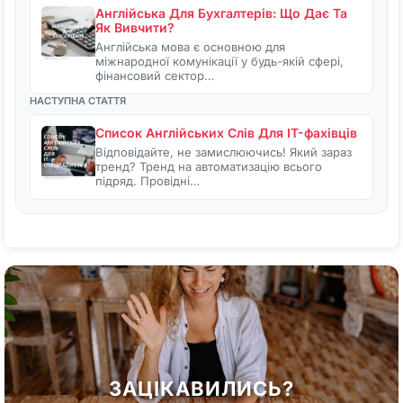
Англійська Для Бухгалтерів: Що Дає Та
Як Вивчити?
Англійська мова є основною для
міжнародної комунікації у будь-якій сфері,
фінансовий сектор…
НАСТУПНА СТАТТЯ
Список Англійських Слів Для IT-фахівців
Відповідайте, не замислюючись! Який зараз
тренд? Тренд на автоматизацію всього
підряд. Провідні…
ЗАЦІКАВИЛИСЬ?