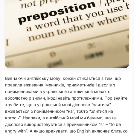
Вивчаючи англійську мову, кожен стикається з тим, що
правила вживання іменників, прикметників і дієслів з
прийменниками в українській і англійській мовах є
абсолютно різними, іноді навіть протилежними. Порівняйте
хоч би те, що в українській мові дієслово “злитися”
вживається з прийменником “на”, тобто “злитися на
когось”. Навпаки, в англійській мові ми бачимо, що це
дієслово використовується з прийменником “з” – “to be
angry with”. А якщо врахувати, що English включає близько