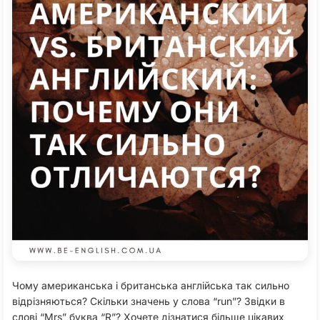
Чому американська і британська англійська так сильно
відрізняються? Скільки значень у слова “run”? Звідки в
слові “Mrs” буква “R”? Хочете дізнатися більше цікавих