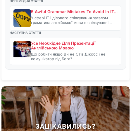
ПОПЕРЕДНЯ СТАТТЯ
5 Awful Grammar Mistakes To Avoid In IT…
У сфері IT і ділового спілкування загалом
граматика англійської мови в спілкуванні…
НАСТУПНА СТАТТЯ
Усе Необхідне Для Презентації
Англійською Мовою
Що робити якщо Ви не Стів Джобс і не
комунікатор від Бога?…
ЗАЦІКАВИЛИСЬ?