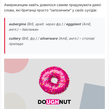
Американцям навіть довелося самим придумувати деякі
слова, які британці просто “запозичили” у своїх сусідів:
aubergine
(BrE, араб. через фр.) /
eggplant
(AmE,
англ.) – баклажан
cutlery
(BrE, фр.) /
silverware
(AmE, англ.) – столові
прилади