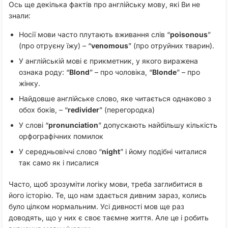
Ось ще декілька фактів про англійську мову, які Ви не
знали:
Носії мови часто плутають вживання слів “
poisonous
”
(про отруєну їжу) – “
venomous
” (про отруйних тварин).
У англійській мові є прикметник, у якого виражена
ознака роду: “
Blond
” – про чоловіка, “
Blonde
” – про
жінку.
Найдовше англійське слово, яке читається однаково з
обох боків, – “
redivider
” (перегородка)
У слові “
pronunciation
” допускають найбільшу кількість
орфографічних помилок
У середньовіччі слово “
night
” і йому подібні читалися
так само як і писалися
Часто, щоб зрозуміти логіку мови, треба заглибитися в
його історію. Те, що нам здається дивним зараз, колись
було цілком нормальним. Усі дивності мов ще раз
доводять, що у них є своє таємне життя. Але це і робить