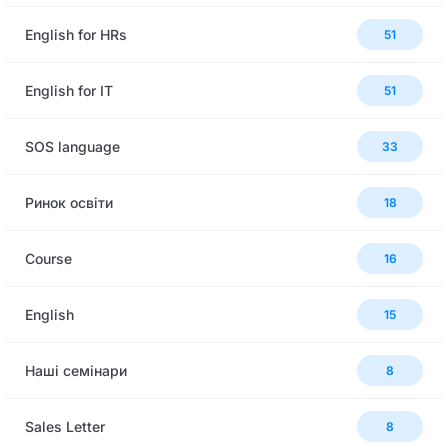
English for HRs
51
English for IT
51
SOS language
33
Ринок освіти
18
Сourse
16
English
15
Наші семінари
8
Sales Letter
8