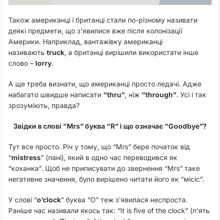
Також американці і британці стали по-різному називати
деякі предмети, що з’явилися вже після колонізації
Америки. Наприклад, вантажівку американці
називають
truck
, а британці вирішили використати інше
слово –
lorry
.
А ще треба визнати, що американці просто ледачі. Адже
набагато швидше написати
“thru”
, ніж
“through”
. Усі і так
зрозуміють, правда?
Звідки в слові “Mrs” буква “R” і що означає “Goodbye”?
Тут все просто. Річ у тому, що “Mrs” бере початок від
“
mistress
” (пані), який в одно час переводився як
“коханка”. Щоб не приписувати до звернення “Mrs” таке
негативне значення, було вирішено читати його як “місіс”.
У слові “
o’clock
” буква “O” теж з’явилася неспроста.
Раніше час називали якось так: “It is five of the clock” (п’ять