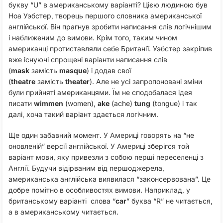
букву “U” в американському варіанті? Цією людиною був
Ноа Уэбстер, творець першого словника американської
англійської. Він прагнув зробити написання слів логічнішим
і наближеним до вимови. Крім того, таким чином
американці протиставляли себе Британії. Уэбстер закріпив
вже існуючі спрощені варіанти написання слів
(
mask
замість
masque
) і додав свої
(
theatre
замість
theater
). Але не усі запропоновані зміни
були прийняті американцями. Їм не сподобалася ідея
писати
wimmen
(women),
ake
(ache)
tung
(tongue) і так
далі, хоча такий варіант здається логічним.
Ще один забавний момент. У Америці говорять на “не
оновленій” версії англійської. У Америці зберігся той
варіант мови, яку привезли з собою перші переселенці з
Англії. Будучи відірваним від першоджерела,
американська англійська виявилася “законсервована”. Це
добре помітно в особливостях вимови. Наприклад, у
британському варіанті слова “
car
” буква “R” не читається,
а в американському читається.