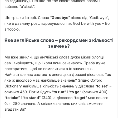
по годиннику). Пізніше “of the clock” злилося разом і
вийшло “o’clock”.
Ще трішки історії. Слово “
Goodbye
” пішло від “Godbwye”,
яке в давнину розшифровувалося як God be with you – Бог
з тобою.
Яке англійське слово – рекордсмен з кількості
значень?
Ми вже звикли, що англійські слова дуже цікаві хлопці і
самі вирішують, що і коли вони означають. Треба дуже
постаратися, щоб не помилитися в їх значеннях.
Найчастіше нас застають зненацька фразові дієслова. Так
яке ж дієслово має найбільше значень? Згідно Oxford
Dictionary найбільша кількість значень у дієслова “
to set
” –
близько 450. Потім йдуть “
to run
” і “
to go
” (близько 400),
“
to take
” і “
to stand
” (340), а дієслово “
to get
” має всього
біля 280 значень. А скільки значень цих слів зможете
згадати Ви?