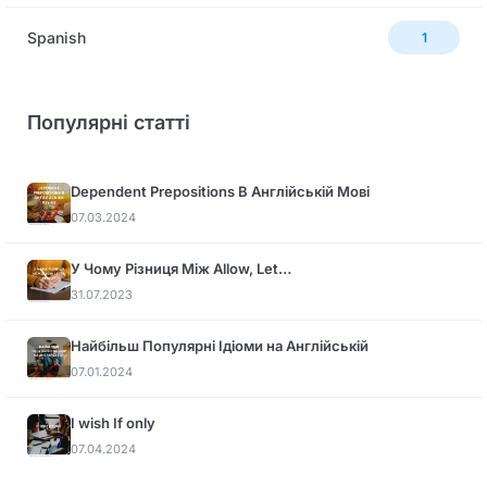
Spanish
1
Популярні статті
Dependent Prepositions В Англійській Мові
07.03.2024
У Чому Різниця Між Allow, Let…
31.07.2023
Найбільш Популярні Ідіоми на Англійській
07.01.2024
I wish If only
07.04.2024