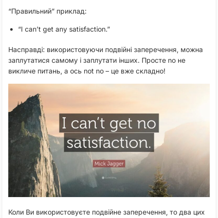
“Правильний” приклад:
“I can’t get any satisfaction.”
Насправді: використовуючи подвійні заперечення, можна
заплутатися самому і заплутати інших. Просте no не
викличе питань, а ось not no – це вже складно!
Коли Ви використовуєте подвійне заперечення, то два цих