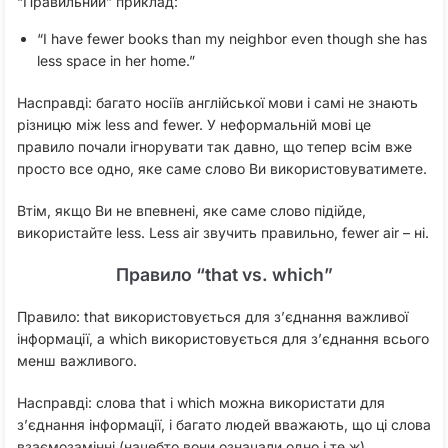
“Правильний” приклад:
“I have fewer books than my neighbor even though she has
less space in her home.”
Насправді: багато носіїв англійської мови і самі не знають
різницю між less and fewer. У неформальній мові це
правило почали ігнорувати так давно, що тепер всім вже
просто все одно, яке саме слово Ви використовуватимете.
Втім, якщо Ви не впевнені, яке саме слово підійде,
використайте less. Less air звучить правильно, fewer air – ні.
Правило “that vs. which”
Правило: that використовується для з’єднання важливої
інформації, а which використовується для з’єднання всього
менш важливого.
Насправді: слова that і which можна використати для
з’єднання інформації, і багато людей вважають, що ці слова
взаємозамінні (начебто вони означали одно і те ж).