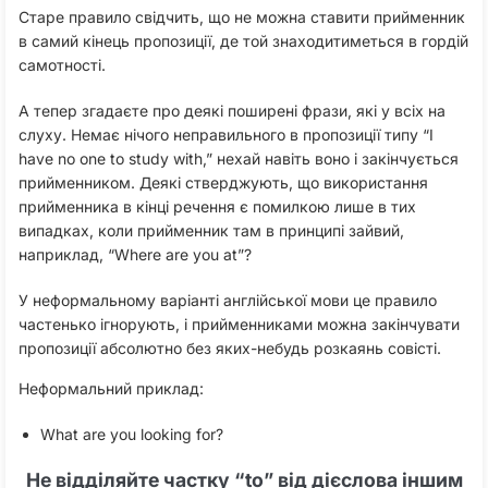
Старе правило свідчить, що не можна ставити прийменник
в самий кінець пропозиції, де той знаходитиметься в гордій
самотності.
А тепер згадаєте про деякі поширені фрази, які у всіх на
слуху. Немає нічого неправильного в пропозиції типу “I
have no one to study with,” нехай навіть воно і закінчується
прийменником. Деякі стверджують, що використання
прийменника в кінці речення є помилкою лише в тих
випадках, коли прийменник там в принципі зайвий,
наприклад, “Where are you at”?
У неформальному варіанті англійської мови це правило
частенько ігнорують, і прийменниками можна закінчувати
пропозиції абсолютно без яких-небудь розкаянь совісті.
Неформальний приклад:
What are you looking for?
Не відділяйте частку “to” від дієслова іншим