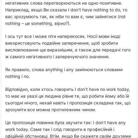
негативних слова перетворюються на одно позитивне.
Наприклад, якщо Ви сказали I don’t have nothing to do, то
вас зрозуміють так, як ніби то вам є, чим зайнятися (not
nothing – це something, вірно?).
І ось тут все і може піти наперекосяк. Носії мови іноді
використовують подвійне заперечення, щоб зробити
висловлювання ще виразнішим, а також для передачі того
ж самого негативного і заперечуючого значення.
Як правило, слова anything і any замінюються словами
nothing і no.
Відповідно, коли хтось говорить I don’t have no work today,
то має на увазі ця людина рівне те, що робити йому або їй
сьогодні нічого, нехай навіть і пропозиція складена так, що
зрозуміти все можна протилежним чином.
Ця пропозиція повинна була звучати так: I don’t have any
work today. Саме так і слід говорити в професійній і
офіційній обстановці. Втім, якщо Ви скажете своїм друзями