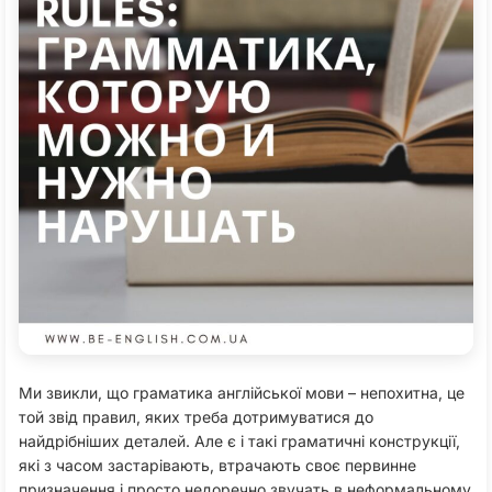
Ми звикли, що граматика англійської мови – непохитна, це
той звід правил, яких треба дотримуватися до
найдрібніших деталей. Але є і такі граматичні конструкції,
які з часом застарівають, втрачають своє первинне
призначення і просто недоречно звучать в неформальному