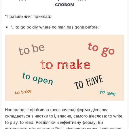
словом
“Правильний” приклад:
“…to go boldly where no man has gone before.”
Насправді: інфінітивна (неозначена) форма дієслова
складається з частки to і, власне, самого дієслова: to write,
to play, to read. Розділяючи інфінітивну форму, Ви
вставляєте між часткою “to” і дієсловом якесь інше слово