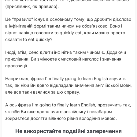
(прислівник, як правило).
Це “правило” існує в основному тому, що дробити дієслово
в інфінітивній формі таким чином не обов’язково. Воно і
вірно: навіщо говорити to quickly eat, коли можна просто
сказати to eat quickly?
Іноді, втім, сенс ділити інфінітив таким чином є. Додаючи
прислівник, Ви змінюєте смисловий наголос і значення
пропозиції.
Наприклад, фраза I’m finally going to learn English звучить
так, як ніби Ви довго відкладали вивчення англійської мови,
але все таки взялися за цю справу.
А ось фраза I’m going to finally learn English, прозвучить так,
як ніби Ви вже давно вчите англійську і незабаром
збираєтеся досягти вільного рівня володіння мовою.
Не використайте подвійні заперечення