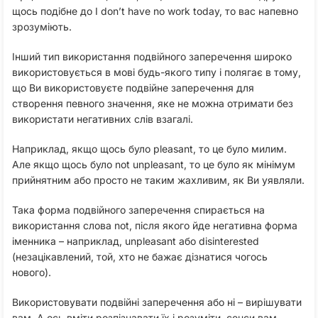
щось подібне до I don’t have no work today, то вас напевно
зрозуміють.
Інший тип використання подвійного заперечення широко
використовується в мові будь-якого типу і полягає в тому,
що Ви використовуєте подвійне заперечення для
створення певного значення, яке не можна отримати без
використати негативних слів взагалі.
Наприклад, якщо щось було pleasant, то це було милим.
Але якщо щось було not unpleasant, то це було як мінімум
прийнятним або просто не таким жахливим, як Ви уявляли.
Така форма подвійного заперечення спирається на
використання слова not, після якого йде негативна форма
іменника – наприклад, unpleasant або disinterested
(незацікавлений, той, хто не бажає дізнатися чогось
нового).
Використовувати подвійні заперечення або ні – вирішувати
вам. А ось вміти розпізнавати їх і розуміти сенси вам