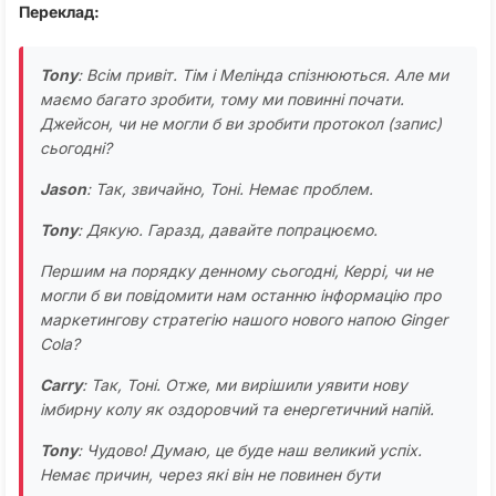
Переклад
:
Tony
: Всім привіт. Тім і Мелінда спізнюються. Але ми
маємо багато зробити, тому ми повинні почати.
Джейсон, чи не могли б ви зробити протокол (запис)
сьогодні?
Jason
: Так, звичайно, Тоні. Немає проблем.
Tony
: Дякую. Гаразд, давайте попрацюємо.
Першим на порядку денному сьогодні, Керрі, чи не
могли б ви повідомити нам останню інформацію про
маркетингову стратегію нашого нового напою Ginger
Cola?
Carry
: Так, Тоні. Отже, ми вирішили уявити нову
імбирну колу як оздоровчий та енергетичний напій.
Tony
: Чудово! Думаю, це буде наш великий успіх.
Немає причин, через які він не повинен бути