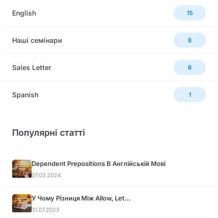
English
15
Наші семінари
8
Sales Letter
8
Spanish
1
Популярні статті
Dependent Prepositions В Англійській Мові
07.03.2024
У Чому Різниця Між Allow, Let…
31.07.2023