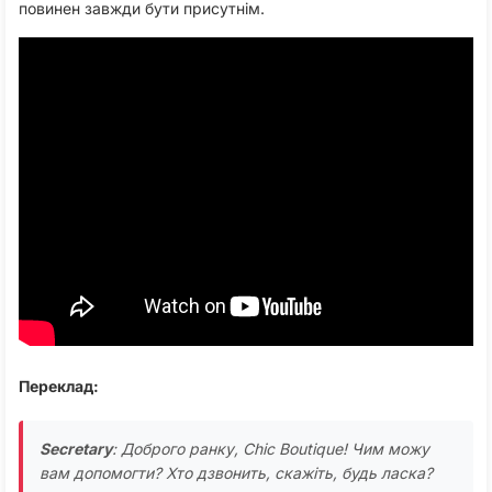
повинен завжди бути присутнім.
Переклад:
Secretary
: Доброго ранку, Chic Boutique! Чим можу
вам допомогти? Хто дзвонить, скажіть, будь ласка?