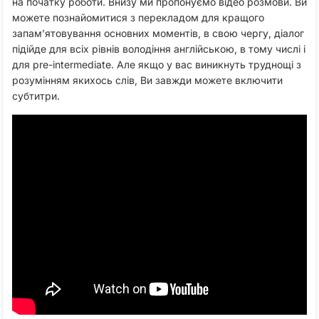
на початку роботи. Внизу ми пропонуємо відео розмови. Ви
можете познайомитися з перекладом для кращого
запам’ятовування основних моментів, в свою чергу, діалог
підійде для всіх рівнів володіння англійською, в тому числі і
для pre-intermediate. Але якщо у вас виникнуть труднощі з
розумінням якихось слів, Ви завжди можете включити
субтитри.