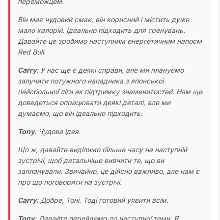
переможцем.
Він має чудовий смак, він корисний і містить дуже
мало калорій. Ідеально підходить для тренувань.
Давайте це зробимо наступним енергетичним напоєм
Red Bull.
Carry
: У нас ще є деякі справи, але ми плануємо
залучити потужного нападника з японської
бейсбольної ліги як підтримку знаменитостей. Нам ще
доведеться опрацювати деякі деталі, але ми
думаємо, що він ідеально підходить.
Tony
: Чудова ідея.
Що ж, давайте виділимо більше часу на наступній
зустрічі, щоб детальніше вивчити те, що ви
запланували. Звичайно, це дійсно важливо, але нам є
про що поговорити на зустрічі.
Carry
: Добре, Тоні. Тоді готовий уявити всім.
Tony
: Давайте перейдемо до наступної теми. Я