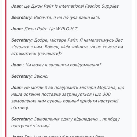
Joan
: Це Джон Райт із International Fashion Supplies.
Secretary
: Вибачте, я не почула ваше ім’я.
Joan
: Джон Райт. Це W.RI.G.H.T.
Secretary
: Добре, містере Райт. Я намагатимусь Вас
з’єднати з ним. Боюся, лінія зайнята, чи не хочете ви
втриматись (почекати)?
Joan
: Чи можу я залишити повідомлення?
Secretary
: Звісно.
Joan
: Не могли б ви повідомити містера Моргана, що
наша остання поставка затримується і що 300
замовлених ним суконь повинні прибути наступної
п’ятниці.
Secretary
: Замовлення одягу відкладено… прибуду
наступної п’ятниці.
Joan
: Так, і чи не могли б ви попросити його