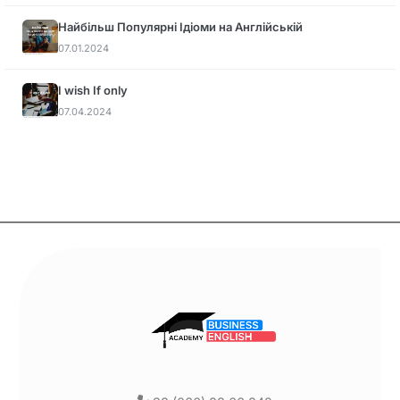
Найбільш Популярні Ідіоми на Англійській
07.01.2024
I wish If only
07.04.2024