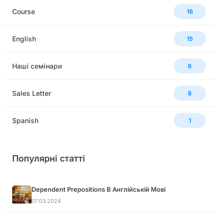
Сourse
16
English
15
Наші семінари
8
Sales Letter
8
Spanish
1
Популярні статті
Dependent Prepositions В Англійській Мові
07.03.2024