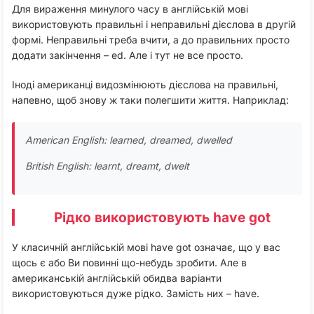
Для вираження минулого часу в англійській мові
використовують правильні і неправильні дієслова в другій
формі. Неправильні треба вчити, а до правильних просто
додати закінчення – ed. Але і тут не все просто.
Іноді американці видозмінюють дієслова на правильні,
напевно, щоб знову ж таки полегшити життя. Наприклад:
American English: learned, dreamed, dwelled
British English: learnt
,
dreamt
,
dwelt
Рідко використовують have got
У класичній англійській мові have got означає, що у вас
щось є або Ви повинні що-небудь зробити. Але в
американській англійській обидва варіанти
використовуються дуже рідко. Замість них – have.