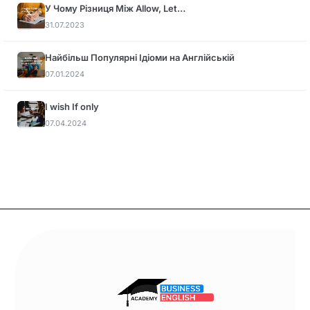
У Чому Різниця Між Allow, Let…
31.07.2023
Найбільш Популярні Ідіоми на Англійській
07.01.2024
I wish If only
07.04.2024