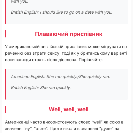
with you.
British English: I should like to go on a date with you.
Плаваючий прислівник
У американській англійській прислівник може мігрувати по
реченню без втрати сенсу, тоді як у британському варіанті
вони завжди стоять після дієслова. Порівняйте:
American English: She ran quickly./She quickly ran.
British English: She ran quickly.
Well, well, well
Американці часто використовують слово “well” як союз в
значенні “ну”, “отже”. Проте ніколи в значенні “дуже” на