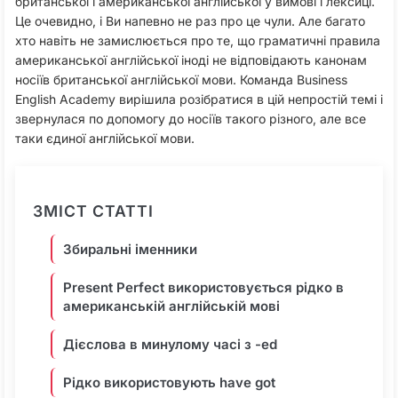
британської і американської англійської у вимові і лексиці.
Це очевидно, і Ви напевно не раз про це чули. Але багато
хто навіть не замислюється про те, що граматичні правила
американської англійської іноді не відповідають канонам
носіїв британської англійської мови. Команда Business
English Academy вирішила розібратися в цій непростій темі і
звернулася по допомогу до носіїв такого різного, але все
таки єдиної англійської мови.
ЗМІСТ СТАТТІ
Збиральні іменники
Present Perfect використовується рідко в
американській англійській мові
Дієслова в минулому часі з -ed
Рідко використовують have got