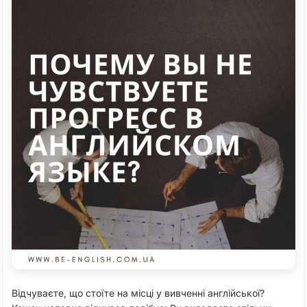
Відчуваєте, що стоїте на місці у вивченні англійської?