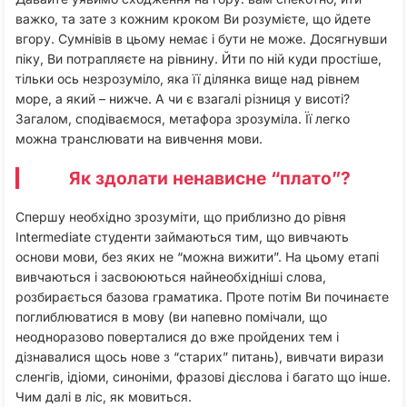
важко, та зате з кожним кроком Ви розумієте, що йдете
вгору. Сумнівів в цьому немає і бути не може. Досягнувши
піку, Ви потрапляєте на рівнину. Йти по ній куди простіше,
тільки ось незрозуміло, яка її ділянка вище над рівнем
море, а який – нижче. А чи є взагалі різниця у висоті?
Загалом, сподіваємося, метафора зрозуміла. Її легко
можна транслювати на вивчення мови.
Як здолати ненависне “плато”?
Спершу необхідно зрозуміти, що приблизно до рівня
Intermediate студенти займаються тим, що вивчають
основи мови, без яких не “можна вижити”. На цьому етапі
вивчаються і засвоюються найнеобхідніші слова,
розбирається базова граматика. Проте потім Ви починаєте
поглиблюватися в мову (ви напевно помічали, що
неодноразово поверталися до вже пройдених тем і
дізнавалися щось нове з “старих” питань), вивчати вирази
сленгів, ідіоми, синоніми, фразові дієслова і багато що інше.
Чим далі в ліс, як мовиться.