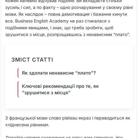
Кожен напевно відчував подібне: Ви вкладаєте стільки
зусиль і сил, а по факту – одно розчарування у своєму рівні
мови. Як наслідок – повна демотивация і бажання кинути
все. Business English Academy не раз стикалася з
подібними явищами, і знає, що треба зробити, щоб
зрушитися з місця, розпрощавшись з ненависним “плато”.
ЗМІСТ СТАТТІ
Як здолати ненависне “плато”?
Ключові рекомендації про те, як
“зрушитися з місця”
З французької мови слово plateau якраз і переводиться як
«
піднесена рівнина
».
Давайте уявимо сходження на гору: вам спекотно, йти