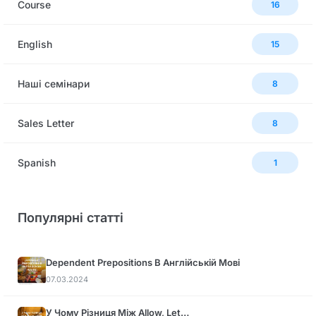
Сourse
16
English
15
Наші семінари
8
Sales Letter
8
Spanish
1
Популярні статті
Dependent Prepositions В Англійській Мові
07.03.2024
У Чому Різниця Між Allow, Let…