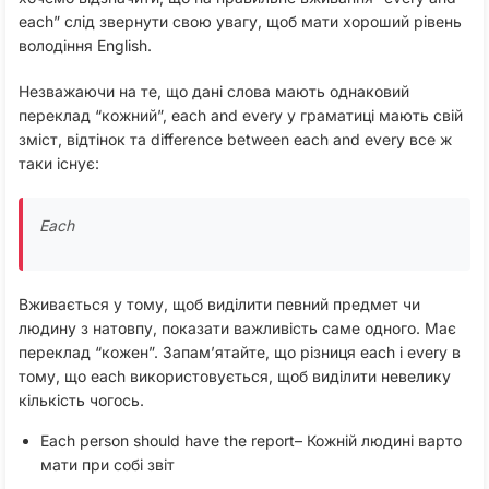
each” слід звернути свою увагу, щоб мати хороший рівень
володіння English.
Незважаючи на те, що дані слова мають однаковий
переклад “кожний”, each and every у граматиці мають свій
зміст, відтінок та difference between each and every все ж
таки існує:
Each
Вживається у тому, щоб виділити певний предмет чи
людину з натовпу, показати важливість саме одного. Має
переклад “кожен”. Запам’ятайте, що різниця each і every в
тому, що each використовується, щоб виділити невелику
кількість чогось.
Each person should have the report– Кожній людині варто
мати при собі звіт