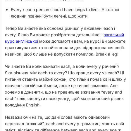
Every / each person should have lungs to live – У кожної
людини повинні бути легені, щоб жити
Тепер Ви знаєте яка основна різниця у вживанні each і
every. Якщо Ви хочете розібратися детальніше –
загальний
курс англійської
може допомогти вам, на курсі Ви зможете
практикуватися та знайти вправи для відпрацювання своїх
навичок, щоб більше не допускати помилок. Break a leg!
Чи знаєте Ви коли вживати each, а коли every у реченні?
Яка різниця між each та every? Що краще every vs each? Ці
питання ставить майже кожен, хто тільки почав свій шлях у
вивченні англійської мови, адже це типові помилки. Але
хочемо відзначити, що на правильне вживання “every and
each” слід звернути свою увагу, щоб мати хороший рівень
володіння English.
Незважаючи на те, що дані слова мають однаковий
переклад “кожний”, each and every у граматиці мають свій
зміст, відтінок та difference between each and every все ж