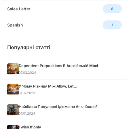
Sales Letter
8
Spanish
1
Популярні статті
Dependent Prepositions В Англійській Мові
07.03.2024
У Чому Різниця Між Allow, Let…
31.07.2023
Найбільш Популярні Ідіоми на Англійській
07.01.2024
I wish If only