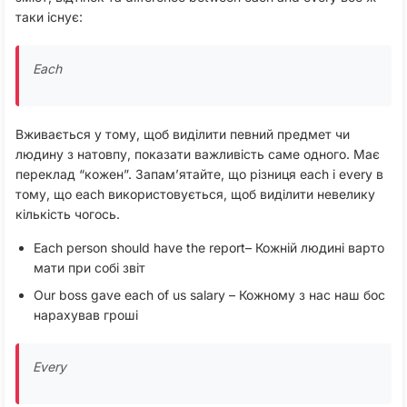
таки існує:
Each
Вживається у тому, щоб виділити певний предмет чи
людину з натовпу, показати важливість саме одного. Має
переклад “кожен”. Запам’ятайте, що різниця each і every в
тому, що each використовується, щоб виділити невелику
кількість чогось.
Each person should have the report– Кожній людині варто
мати при собі звіт
Our boss gave each of us salary – Кожному з нас наш бос
нарахував гроші
Every