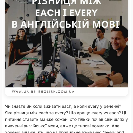
Чи знаєте Ви коли вживати each, а коли every у реченні?
Яка різниця між each та every? Що краще every vs each? Ці
питання ставить майже кожен, хто тільки почав свій шлях у
вивченні англійської мови, адже це типові помилки. Але
хочемо відзначити, що на правильне вживання “every and