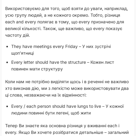
Використовуємо для того, щоб взяти до уваги, наприклад,
усю групу людей, а не кожного окремо. Тобто, різниця
each and every полягає в тому, що every призначено для
великої кількості. Також, ще важливо, що every показує
частоту дій.
They have meetings every Friday – У них зустрічі
щоп’ятниці
Every letter should have the structure – Кожен лист
повинен мати структуру
Коли нам не потрібно виділяти щось і в реченні не важливо
хто виконав дію, ми з легкістю може використовувати два
ці слова, незважаючи на їх відмінності:
Every / each person should have lungs to live – У кожної
людини повинні бути легені, щоб жити
Тепер Ви знаєте яка основна різниця у вживанні each і
every. Якщо Ви хочете розібратися детальніше – загальний