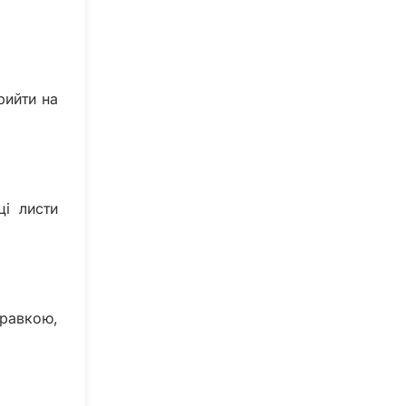
рийти на
ці листи
правкою,