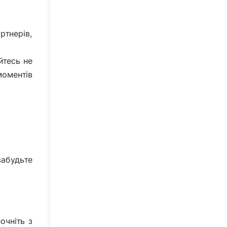
ртнерів,
айтесь не
моментів
забудьте
очніть з