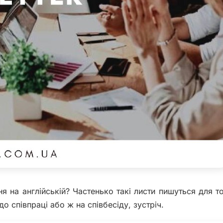
я на англійській? Частенько такі листи пишуться для т
о співпраці або ж на співбесіду, зустріч.