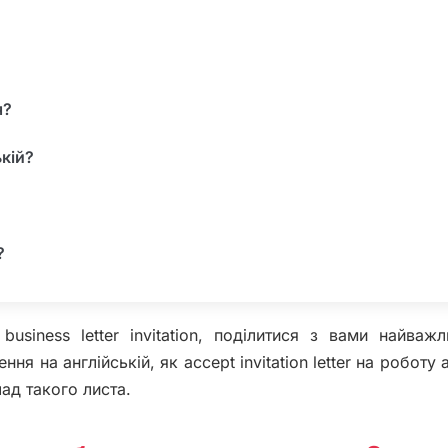
я?
кій?
?
siness letter invitation, поділитися з вами найваж
ня на англійській, як accept invitation letter на роботу 
ад такого листа.