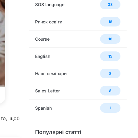
SOS language
33
Ринок освіти
18
Сourse
16
English
15
Наші семінари
8
Sales Letter
8
Spanish
1
ого, щоб
Популярні статті