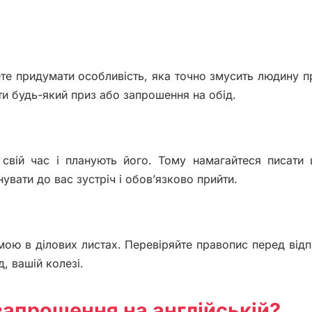
те придумати особливість, яка точно змусить людину п
ути будь-який приз або запрошення на обід.
вій час і планують його. Тому намагайтеся писати 
увати до вас зустріч і обов’язково прийти.
рмою в ділових листах. Перевіряйте правопис перед від
, вашій колезі.
запрошення на англійській?