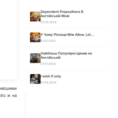
Dependent Prepositions В
Англійській Мові
07.03.2024
У Чому Різниця Між Allow, Let…
31.07.2023
Найбільш Популярні Ідіоми на
Англійській
07.01.2024
I wish If only
07.04.2024
ливішими
або ж на