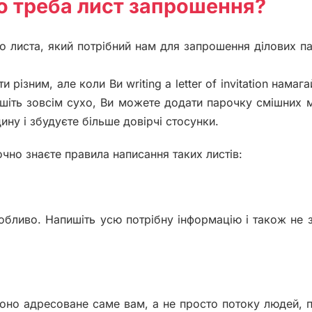
що треба лист запрошення?
о листа, який потрібний нам для запрошення ділових па
ти різним, але коли Ви writing a letter of invitation намаг
ишіть зовсім сухо, Ви можете додати парочку смішних 
ину і збудуєте більше довірчі стосунки.
точно знаєте правила написання таких листів:
собливо. Напишіть усю потрібну інформацію і також не 
оно адресоване саме вам, а не просто потоку людей, п