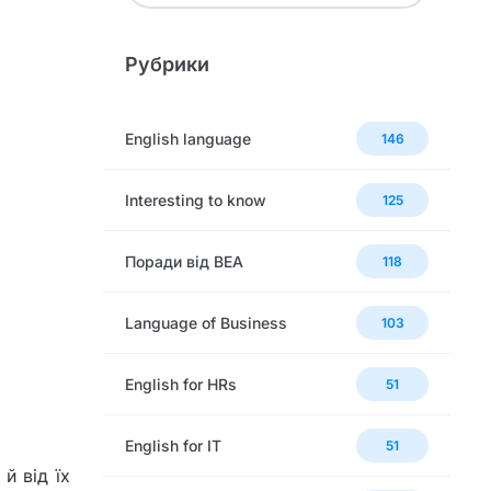
Рубрики
English language
146
Interesting to know
125
Поради від BEA
118
Language of Business
103
English for HRs
51
English for IT
51
й від їх