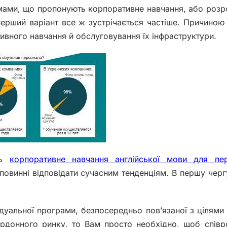
рмами, що пропонують корпоративне навчання, або роз
перший варіант все ж зустрічається частіше. Причиною
тивного навчання й обслуговування їх інфраструктури.
ть
корпоративне навчання англійської мови для пе
повинні відповідати сучасним тенденціям. В першу черг
ідуальної програми, безпосередньо пов’язаної з цілями 
рдонного ринку, то Вам просто необхідно, щоб співр