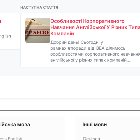
НАСТУПНА СТАТТЯ
n
Особливості Корпоративного
Навчання Англійської У Різних Тип
Компаній
nglish
Добрий день! Сьогодні у
рамках ‪#‎поради_від_BEA‬ ділимось
особливостями корпоративного навчанн
англійської у різних типах компаній.…
ійська мова
Інші мови
ess English
Deutsch