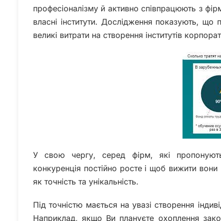
професіоналізму й активно співпрацюють з фі
власні інститути. Дослідження показують, що 
великі витрати на створення інститутів корпора
У свою чергу, серед фірм, які пропоную
конкуренція постійно росте і щоб вижити вони 
як точність та унікальність.
Під точністю мається на увазі створення індив
Наприклад, якщо Ви плануєте охоплення зако