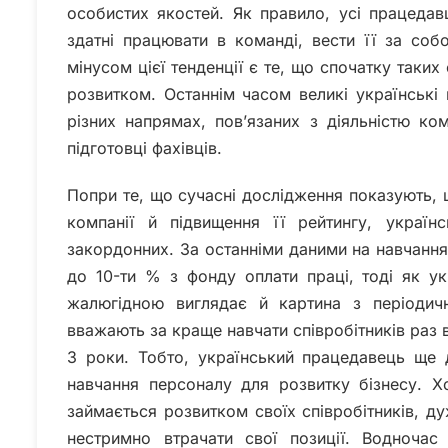
особистих якостей. Як правило, усі працедавц
здатні працювати в команді, вести її за соб
мінусом цієї тенденції є те, що спочатку таких
розвитком. Останнім часом великі українські
різних напрямах, пов’язаних з діяльністю ком
підготовці фахівців.
Попри те, що сучасні дослідження показують,
компанії й підвищення її рейтингу, украї
закордонних. За останніми даними на навчанн
до 10-ти % з фонду оплати праці, тоді як у
жалюгідною виглядає й картина з періодичн
вважають за краще навчати співробітників раз в 
3 роки. Тобто, український працедавець ще 
навчання персоналу для розвитку бізнесу. Хо
займається розвитком своїх співробітників, 
нестримно втрачати свої позиції. Водноча