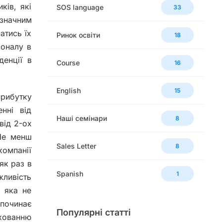
ків, які
SOS language
33
 значним
атись їх
Ринок освіти
18
соналу в
денції в
Сourse
16
English
15
прибутку
нні від
Наші семінари
8
від 2-ох
 Не менш
Sales Letter
8
омпанії
як раз в
Spanish
1
жливість
, яка не
 починає
Популярні статті
хованню