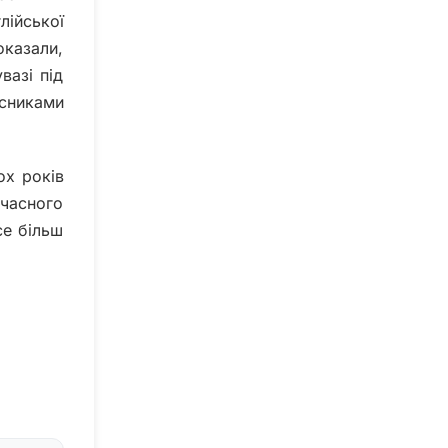
лійської
оказали,
вазі під
асниками
ох років
учасного
се більш