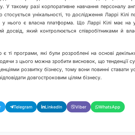
ву. У такому разі корпоративне навчання персоналу анг
 стосується унікальності, то дослідження Ларрі Кілі п
и у нього є власна платформа. Що Ларрі Кілі має на у
ий досвід, який контролюється співробітниками й вл
є ті програми, які були розроблені на основі декільк
ходячи з цього можна зробити висновок, що тенденції с
денціями розвитку бізнесу, тому вони повинні ставати у
відповідати довгостроковим цілям бізнесу.
r
Telegram
LinkedIn
Viber
WhatsApp