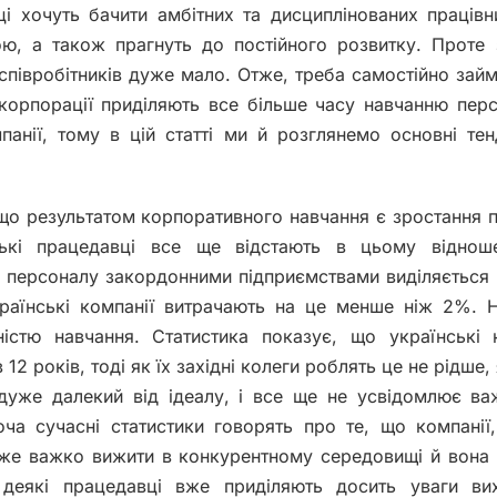
і хочуть бачити амбітних та дисциплінованих працівни
ою, а також прагнуть до постійного розвитку. Проте
 співробітників дуже мало. Отже, треба самостійно займ
 корпорації приділяють все більше часу навчанню пер
панії, тому в цій статті ми й розглянемо основні тен
 що результатом корпоративного навчання є зростання 
нські працедавці все ще відстають в цьому відноше
я персоналу закордонними підприємствами виділяється 
країнські компанії витрачають на це менше ніж 2%.
істю навчання. Статистика показує, що українські к
12 років, тоді як їх західні колеги роблять це не рідше, 
дуже далекий від ідеалу, і все ще не усвідомлює ва
ча сучасні статистики говорять про те, що компанії
дуже важко вижити в конкурентному середовищі й вона
с деякі працедавці вже приділяють досить уваги ви