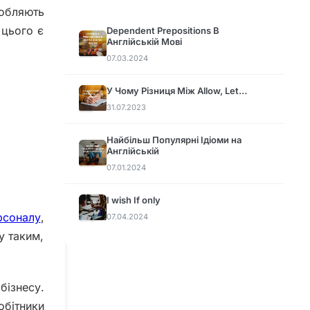
робляють
 цього є
Dependent Prepositions В
Англійській Мові
07.03.2024
У Чому Різниця Між Allow, Let…
31.07.2023
Найбільш Популярні Ідіоми на
Англійській
07.01.2024
I wish If only
рсоналу
,
07.04.2024
у таким,
бізнесу.
обітники