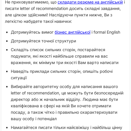
Не приховуватимемо, що
складати резюме на англійській
і
писати letter of recommendation досить складні завдання,
але цілком здійснимі! Наслідуючи пункти нижче, Ви з
легкістю набудете такої навички:
Дотримуйтесь вимог
бізнес англійської
і formal English
Дотримуйтеся точної структури
Складіть список сильних сторін, постарайтеся
подумати, які якості найбільше справили на вас
враження, як мінімум три якості Вам варто написати
Наведіть приклади сильних сторін, опишіть робочі
ситуації
Вибирайте авторитетну особу для написання вашого
letter of recommendation, це можуть бути безпосередній
директор або ж начальник відділу. Людина має бути
кваліфікована в сфері на якій Ви хочете отримати
посаду, а також чітко і правильно охарактеризувати
вашу особу і потенціал
Намагайтеся писати тільки найсвіжішу і найбільш цінну