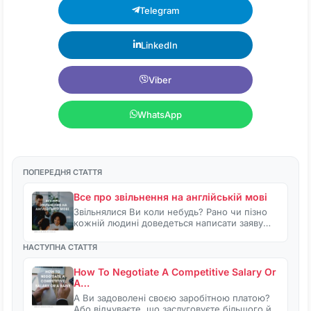
Telegram
LinkedIn
Viber
WhatsApp
ПОПЕРЕДНЯ СТАТТЯ
Все про звільнення на англійській мові
Звільнялися Ви коли небудь? Рано чи пізно
кожній людині доведеться написати заяву…
НАСТУПНА СТАТТЯ
How To Negotiate A Competitive Salary Or
A…
А Ви задоволені своєю заробітною платою?
Або відчуваєте, що заслуговуєте більшого й…