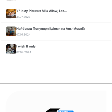
У Чому Різниця Між Allow, Let…
31.07.2023
Найбільш Популярні Ідіоми на Англійській
07.01.2024
I wish If only
07.04.2024