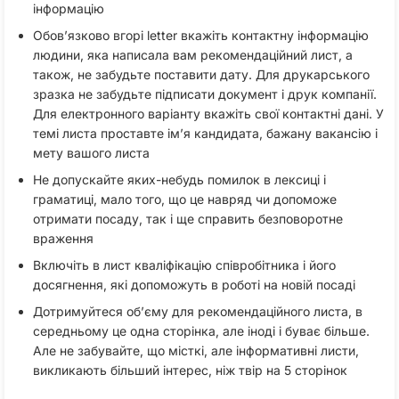
інформацію
Обов’язково вгорі letter вкажіть контактну інформацію
людини, яка написала вам рекомендаційний лист, а
також, не забудьте поставити дату. Для друкарського
зразка не забудьте підписати документ і друк компанії.
Для електронного варіанту вкажіть свої контактні дані. У
темі листа проставте ім’я кандидата, бажану вакансію і
мету вашого листа
Не допускайте яких-небудь помилок в лексиці і
граматиці, мало того, що це навряд чи допоможе
отримати посаду, так і ще справить безповоротне
враження
Включіть в лист кваліфікацію співробітника і його
досягнення, які допоможуть в роботі на новій посаді
Дотримуйтеся об’єму для рекомендаційного листа, в
середньому це одна сторінка, але іноді і буває більше.
Але не забувайте, що місткі, але інформативні листи,
викликають більший інтерес, ніж твір на 5 сторінок