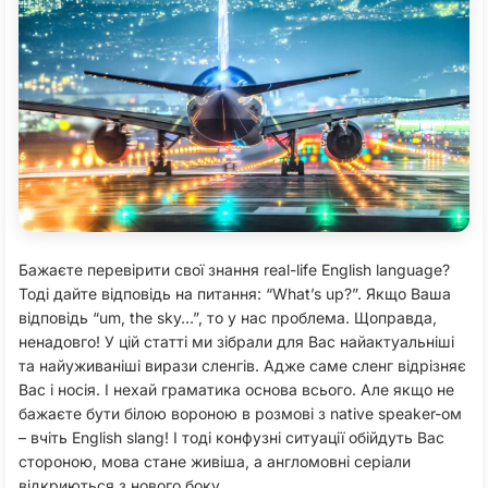
Бажаєте перевірити свої знання real-life English language?
Тоді дайте відповідь на питання: “What’s up?”. Якщо Ваша
відповідь “um, the sky…”, то у нас проблема. Щоправда,
ненадовго! У цій статті ми зібрали для Вас найактуальніші
та найуживаніші вирази сленгів. Адже саме сленг відрізняє
Вас і носія. І нехай граматика основа всього. Але якщо не
бажаєте бути білою вороною в розмові з native speaker-ом
– вчіть English slang! І тоді конфузні ситуації обійдуть Вас
стороною, мова стане живіша, а англомовні серіали
відкриються з нового боку.