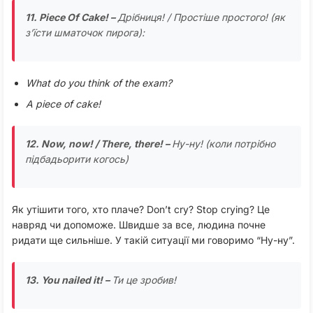
11. Piece Of Cake! –
Дрібниця! / Простіше простого! (як
з’їсти шматочок пирога):
What do you think of the exam?
A piece of cake!
12. Now, now! / There, there! –
Ну-ну! (коли потрібно
підбадьорити когось)
Як утішити того, хто плаче? Don’t cry? Stop crying? Це
навряд чи допоможе. Швидше за все, людина почне
ридати ще сильніше. У такій ситуації ми говоримо “Ну-ну”.
13. You nailed it! –
Ти це зробив!