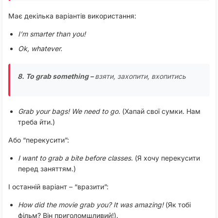
Має декілька варіантів використання:
I’m smarter than you!
Ok, whatever.
8. To grab something –
взяти, захопити, вхопитись
Grab your bags! We need to go.
(Хапай свої сумки. Нам
треба йти.)
Або “перекусити”:
I want to grab a bite before classes.
(Я хочу перекусити
перед заняттям.)
І останній варіант – “вразити”:
How did the movie grab you? It was amazing!
(Як тобі
фільм? Він приголомшливий!).