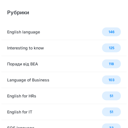
Рубрики
English language
146
Interesting to know
125
Поради від BEA
118
Language of Business
103
English for HRs
51
English for IT
51
SOS language
33