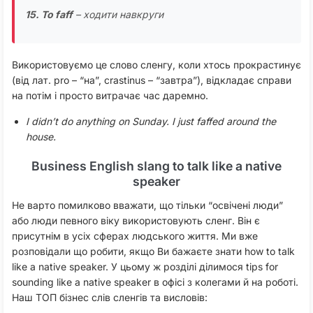
15. To faff
– ходити навкруги
Використовуємо це слово сленгу, коли хтось прокрастинує
(від лат. pro – “на”, crastinus – “завтра”), відкладає справи
на потім і просто витрачає час даремно.
I didn’t do anything on Sunday. I just faffed around the
house.
Business English slang to talk like a native
speaker
Не варто помилково вважати, що тільки “освічені люди”
або люди певного віку використовують сленг. Він є
присутнім в усіх сферах людського життя. Ми вже
розповідали що робити, якщо Ви бажаєте знати how to talk
like a native speaker. У цьому ж розділі ділимося tips for
sounding like a native speaker в офісі з колегами й на роботі.
Наш ТОП бізнес слів сленгів та висловів: