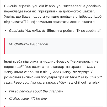
Синонім виразів ‘you did it’ або ‘you succeeded’, а дослівно
перекладається як “прикріпити за допомогою цвяхів”.
Уявіть, що Ваша подруга успішно пройшла співбесіду. Щоб
підтримати її й неформально привітати можна сказати:
Good job! You nailed it!
(Відмінна робота! Ти це зробила!)
14. Chillax! –
Розслабся!
Іноді треба підтримати людину фразою “не хвилюйся, не
переживай”. Усе осяжна та стандартна фраза —
‘don’t
worry about it’
або, як в пісні,
‘don’t worry, be happy’
. У
розмовній англійській популярні фрази:
take it easy, chill out,
relax, keep your hair on
, а також
chillax
(від chill out та relax).
I’m so nervous about the interview.
Chillax, Jane, it’ll be fine.