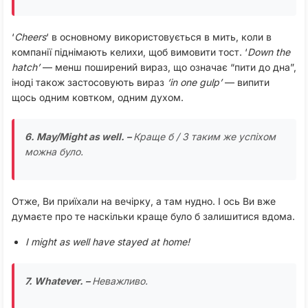
‘
Cheers
‘ в основному використовується в мить, коли в
компанії піднімають келихи, щоб вимовити тост. ‘
Down
the
hatch’
— менш поширений вираз, що означає “пити до дна”,
іноді також застосовують вираз
‘in one gulp’
— випити
щось одним ковтком, одним духом.
6. May/Might as well. –
Краще б / З таким же успіхом
можна було.
Отже, Ви приїхали на вечірку, а там нудно. І ось Ви вже
думаєте про те наскільки краще було б залишитися вдома.
I might as well have stayed at home!
7. Whatever. –
Неважливо.