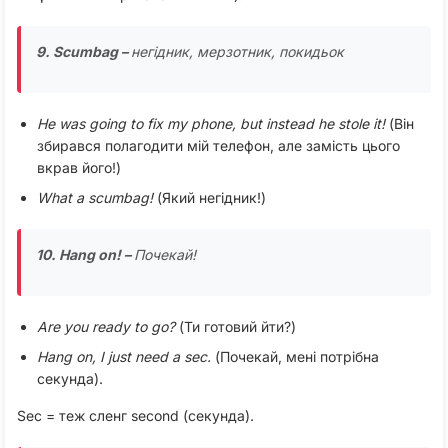
9. Scumbag –
негідник, мерзотник, покидьок
He was going to fix my phone, but instead he stole it!
(Він
збирався полагодити мій телефон, але замість цього
вкрав його!)
What a scumbag!
(Який негідник!)
10. Hang on! –
Почекай!
Are you ready to go?
(Ти готовий йти?)
Hang on, I just need a sec.
(Почекай, мені потрібна
секунда).
Sec = теж сленг second (секунда).