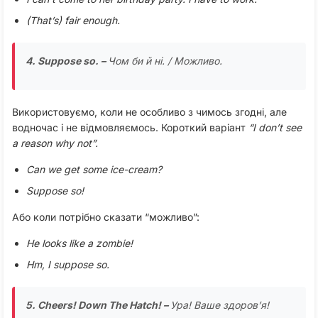
(That’s) fair enough.
4. Suppose so. –
Чом би й ні. / Можливо.
Використовуємо, коли не особливо з чимось згодні, але
водночас і не відмовляємось. Короткий варіант
“I don’t see
a reason why not”.
Can we get some ice-cream?
Suppose so!
Або коли потрібно сказати “можливо”:
He looks like a zombie!
Hm, I suppose so.
5. Cheers! Down The Hatch! –
Ура! Ваше здоров’я!