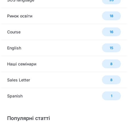
Ринок освіти
18
Сourse
16
English
15
Наші семінари
8
Sales Letter
8
Spanish
1
Популярні статті