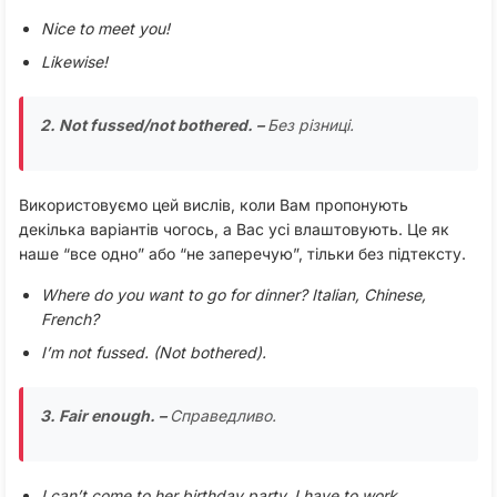
Nice to meet you!
Likewise!
2. Not fussed/not bothered. –
Без різниці.
Використовуємо цей вислів, коли Вам пропонують
декілька варіантів чогось, а Вас усі влаштовують. Це як
наше “все одно” або “не заперечую”, тільки без підтексту.
Where do you want to go for dinner? Italian, Chinese,
French?
I’m not fussed. (Not bothered).
3. Fair enough. –
Справедливо.
I can’t come to her birthday party. I have to work.