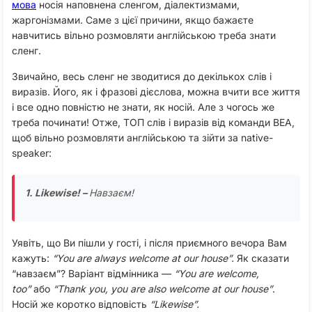
мова
носія наповнена сленгом, діалектизмами,
жаргонізмами. Саме з цієї причини, якщо бажаєте
навчитись вільно розмовляти англійською треба знати
сленг.
Звичайно, весь сленг не зводитися до декількох слів і
виразів. Його, як і фразові дієслова, можна вчити все життя
і все одно повністю не знати, як носій. Але з чогось же
треба починати! Отже, ТОП слів і виразів від команди BEA,
щоб вільно розмовляти англійською та зійти за native-
speaker:
1. Likewise! –
Навзаєм!
Уявіть, що Ви пішли у гості, і після приємного вечора Вам
кажуть:
“You are always welcome at our house”.
Як сказати
“навзаєм”? Варіант відмінника —
“You are welcome,
too”
або
“Thank you, you are also welcome at our house”
.
Носій же коротко відповість
“Likewise”.