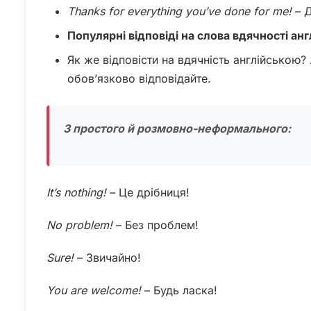
Thanks
for
everything
you’ve
done
for
me!
– Д
Популярні відповіді на слова вдячності ан
Як же відповісти на вдячність англійською?
обов’язково відповідайте.
З простого й розмовно-неформального:
It’s
nothing!
– Це дрібниця!
No
problem!
– Без проблем!
Sure!
– Звичайно!
You are welcome!
– Будь ласка!