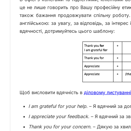
це не лише говорить про Вашу професійну ети
також бажання продовжувати спільну роботу. 
англійською: за увагу, за відповідь, за інтере
вдячності, дотримуйтесь цього шаблону:
Щоб висловити вдячність в
діловому листуванні
I am grateful for your help
. – Я вдячний за д
I
appreciate
your
feedback
. – Я вдячний за з
Thank
you
for
your
concern.
– Дякую за хвил