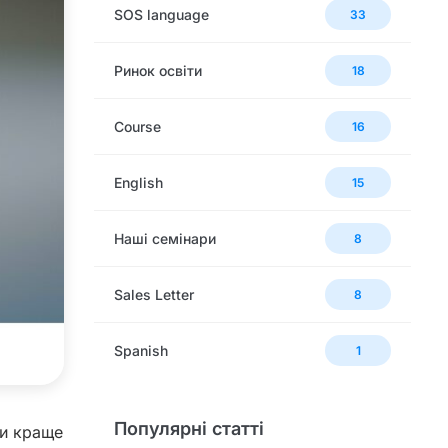
SOS language
33
Ринок освіти
18
Сourse
16
English
15
Наші семінари
8
Sales Letter
8
Spanish
1
Популярні статті
ки краще