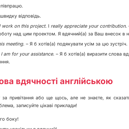
співпрацю.
 швидку відповідь.
d work on this project.
I
really
appreciate
your
contribution
.
оботу над цим проектом. Я вдячний(а) за Ваш внесок в н
his
meeting
. – Я б хотів(а) подякувати усім за цю зустріч.
I
am
for
your
assistance
. – Я б хотів(а) виразити слова в
яння.
ова вдячності англійською
за привітання або ще щось, але не знаєте, як сказа
лема, записуйте цікаві приклади!
го боку!
ити наскільки я вдячний!