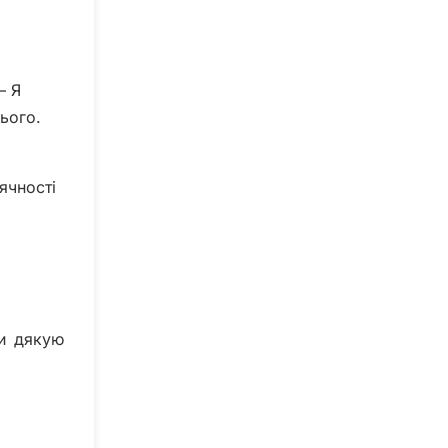
 – Я
ього.
дячності
ти дякую