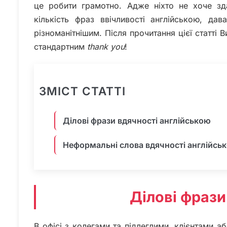
це робити грамотно. Адже ніхто не хоче зд
кількість фраз ввічливості англійською, д
різноманітнішим. Після прочитання цієї статті
стандартним
thank you
!
ЗМІСТ СТАТТІ
Ділові фрази вдячності англійською
Неформальні слова вдячності англійсь
Ділові фрази
В офісі з колегами та підлеглими, клієнтами 