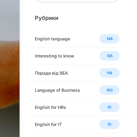
Рубрики
English language
146
Interesting to know
125
Поради від BEA
118
Language of Business
103
English for HRs
51
English for IT
51