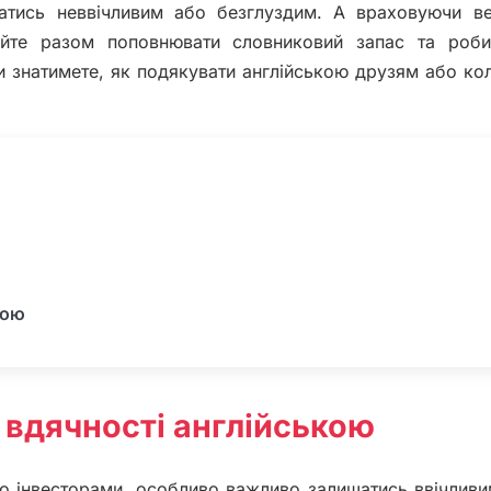
атись неввічливим або безглуздим. А враховуючи ве
авайте разом поповнювати словниковий запас та роби
 Ви знатимете, як подякувати англійською друзям або ко
кою
 вдячності англійською
або інвесторами, особливо важливо залишатись ввічлив