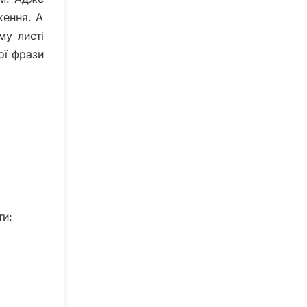
ження. А
му листі
ої фрази
ти: