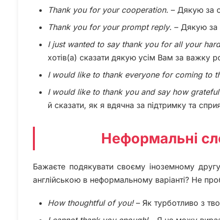
Thank
you
for
your
cooperation.
– Дякую за 
Thank
you
for
your
prompt
reply
. – Дякую за
I just wanted to say thank you for all your har
хотів(а) сказати дякую усім Вам за важку р
I
would
like
to
thank
everyone
for
coming
to
t
I
would
like
to
thank
you
and
say
how
grateful
й сказати, як я вдячна за підтримку та спри
Неформальні сл
Бажаєте подякувати своєму іноземному другу 
англійською в неформальному варіанті? Не проб
How
thoughtful
of
you!
– Як турботливо з тво
I
cannot
thank
you
enough!
– Я не можу вираз