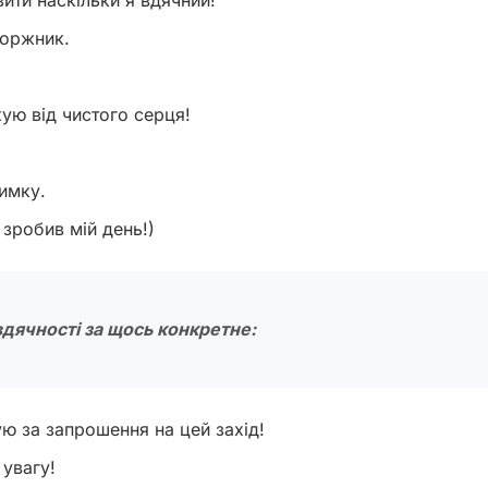
 боржник.
ую від чистого серця!
римку.
зробив мій день!)
дячності за щось конкретне:
ю за запрошення на цей захід!
 увагу!