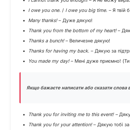
I owe you one.
/
I owe you big time
. – Я твій
Many thanks!
– Дуже дякую!
Thank you from the bottom of my heart!
– Дяк
Thanks a bunch!
– Величезне дякую!
Thanks for having my back
. – Дякую за підт
You made my day!
– Мені дуже приємно! (Ти 
Якщо бажаєте написати або сказати слова в
Thank
you
for
inviting
me
to
this
event! –
Дяку
Thank you for your attention!
– Дякую тобі за