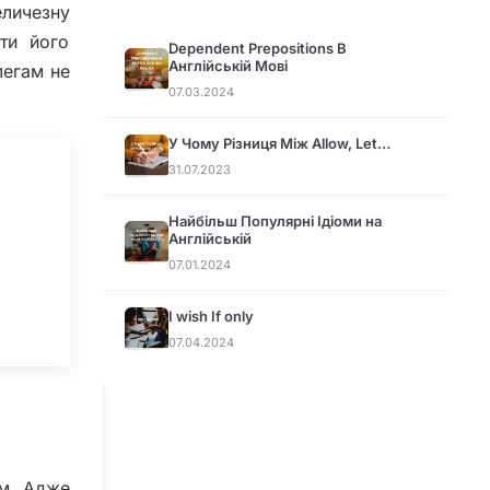
личезну
ти його
Dependent Prepositions В
Англійській Мові
легам не
07.03.2024
У Чому Різниця Між Allow, Let…
31.07.2023
Найбільш Популярні Ідіоми на
Англійській
07.01.2024
I wish If only
07.04.2024
им. Адже