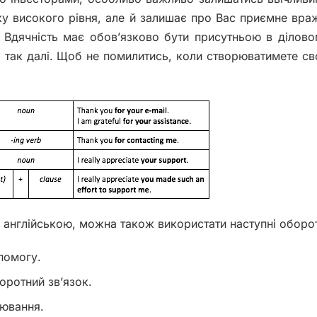
ку високого рівня, але й залишає про Вас приємне вра
Вдячність має обов’язково бути присутньою в ділово
с і так далі. Щоб не помилитись, коли створюватимете св
англійською, можна також використати наступні оборо
опомогу.
воротний зв’язок.
ювання.