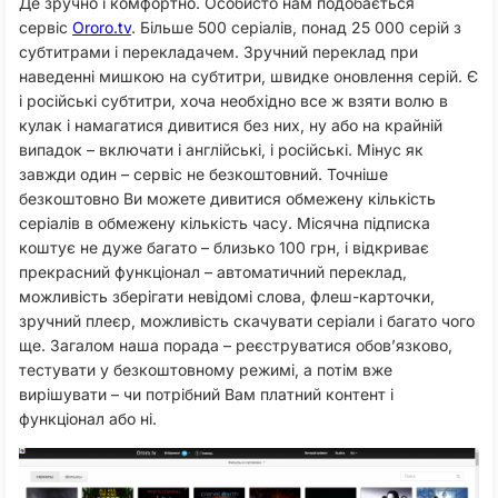
Де зручно і комфортно. Особисто нам подобається
сервіс
Ororo.tv
. Більше 500 серіалів, понад 25 000 серій з
субтитрами і перекладачем. Зручний переклад при
наведенні мишкою на субтитри, швидке оновлення серій. Є
і російські субтитри, хоча необхідно все ж взяти волю в
кулак і намагатися дивитися без них, ну або на крайній
випадок – включати і англійські, і російські. Мінус як
завжди один – сервіс не безкоштовний. Точніше
безкоштовно Ви можете дивитися обмежену кількість
серіалів в обмежену кількість часу. Місячна підписка
коштує не дуже багато – близько 100 грн, і відкриває
прекрасний функціонал – автоматичний переклад,
можливість зберігати невідомі слова, флеш-карточки,
зручний плеєр, можливість скачувати серіали і багато чого
ще. Загалом наша порада – реєструватися обов’язково,
тестувати у безкоштовному режимі, а потім вже
вирішувати – чи потрібний Вам платний контент і
функціонал або ні.