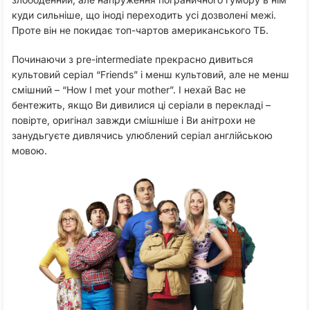
куди сильніше, що іноді переходить усі дозволені межі.
Проте він не покидає топ-чартов американського ТБ.
Починаючи з pre-intermediate прекрасно дивиться
культовий серіал “Friends” і менш культовий, але не менш
смішний – “How I met your mother”. І нехай Вас не
бентежить, якщо Ви дивилися ці серіали в перекладі –
повірте, оригінал завжди смішніше і Ви анітрохи не
занудьгуєте дивлячись улюблений серіал англійською
мовою.