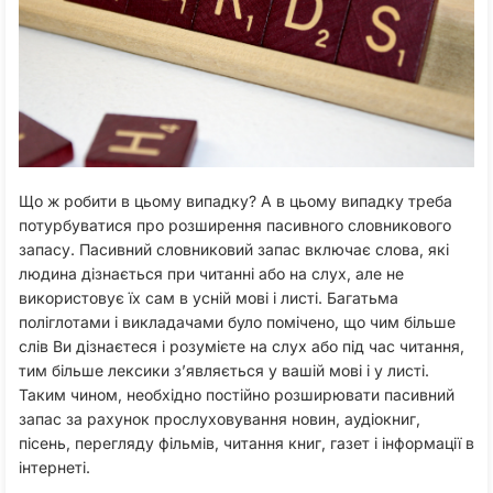
Що ж робити в цьому випадку? А в цьому випадку треба
потурбуватися про розширення пасивного словникового
запасу. Пасивний словниковий запас включає слова, які
людина дізнається при читанні або на слух, але не
використовує їх сам в усній мові і листі. Багатьма
поліглотами і викладачами було помічено, що чим більше
слів Ви дізнаєтеся і розумієте на слух або під час читання,
тим більше лексики з’являється у вашій мові і у листі.
Таким чином, необхідно постійно розширювати пасивний
запас за рахунок прослуховування новин, аудіокниг,
пісень, перегляду фільмів, читання книг, газет і інформації в
інтернеті.