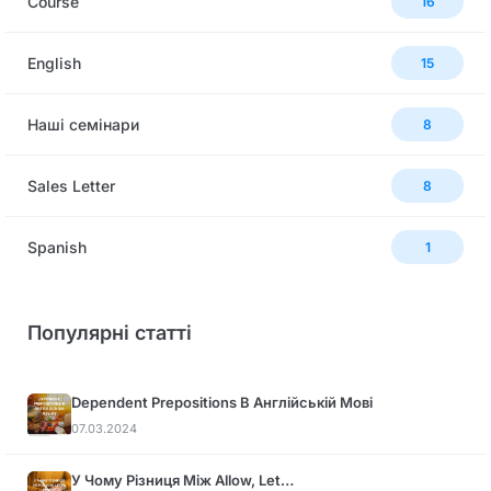
Сourse
16
English
15
Наші семінари
8
Sales Letter
8
Spanish
1
Популярні статті
Dependent Prepositions В Англійській Мові
07.03.2024
У Чому Різниця Між Allow, Let…