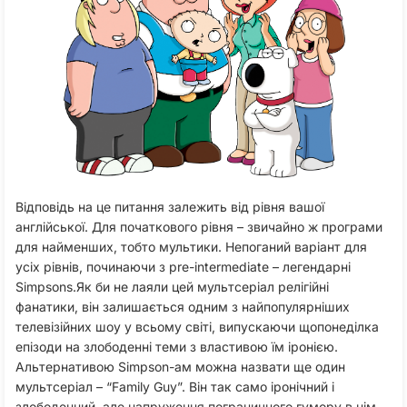
Відповідь на це питання залежить від рівня вашої
англійської. Для початкового рівня – звичайно ж програми
для найменших, тобто мультики. Непоганий варіант для
усіх рівнів, починаючи з pre-intermediate – легендарні
Simpsons.Як би не лаяли цей мультсеріал релігійні
фанатики, він залишається одним з найпопулярніших
телевізійних шоу у всьому світі, випускаючи щопонеділка
епізоди на злободенні теми з властивою їм іронією.
Альтернативою Simpson-ам можна назвати ще один
мультсеріал – “Family Guy”. Він так само іронічний і
злободенний, але напруження пограничного гумору в нім