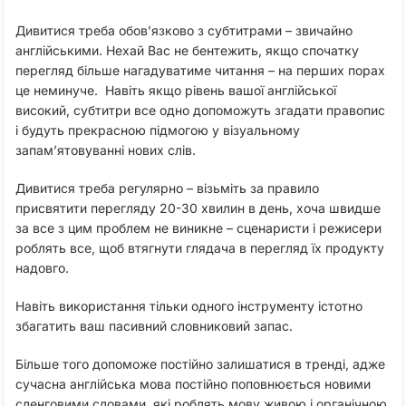
Дивитися треба обов’язково з субтитрами – звичайно
англійськими. Нехай Вас не бентежить, якщо спочатку
перегляд більше нагадуватиме читання – на перших порах
це неминуче. Навіть якщо рівень вашої англійської
високий, субтитри все одно допоможуть згадати правопис
і будуть прекрасною підмогою у візуальному
запам’ятовуванні нових слів.
Дивитися треба регулярно – візьміть за правило
присвятити перегляду 20-30 хвилин в день, хоча швидше
за все з цим проблем не виникне – сценаристи і режисери
роблять все, щоб втягнути глядача в перегляд їх продукту
надовго.
Навіть використання тільки одного інструменту істотно
збагатить ваш пасивний словниковий запас.
Більше того допоможе постійно залишатися в тренді, адже
сучасна англійська мова постійно поповнюється новими
сленговими словами, які роблять мову живою і органічною.