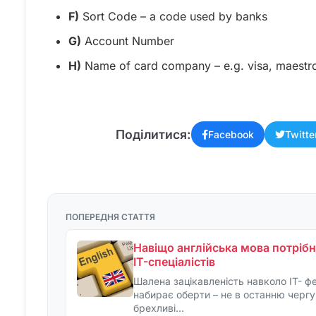
F)
Sort Code – a code used by banks
G)
Account Number
H)
Name of card company – e.g. visa, maestro,
Поділитися:
Facebook
Twitte
ПОПЕРЕДНЯ СТАТТЯ
Навіщо англійська мова потрібн
IT-спеціалістів
Шалена зацікавленість навколо IT- ф
набирає оберти – не в останню чергу
брехливі…