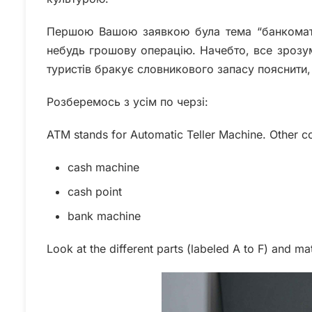
Першою Вашою заявкою була тема “банкомату”
небудь грошову операцію. Начебто, все зрозум
туристів бракує словникового запасу пояснити,
Розберемось з усім по черзі:
ATM stands for Automatic Teller Machine. Other 
cash machine
cash point
bank machine
Look at the different parts (labeled A to F) and m