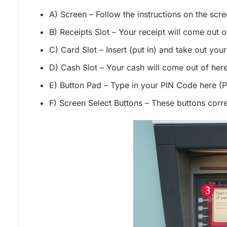
A) Screen – Follow the instructions on the scr
B) Receipts Slot – Your receipt will come out of
C) Card Slot – Insert (put in) and take out you
D) Cash Slot – Your cash will come out of her
E) Button Pad – Type in your PIN Code here (P
F) Screen Select Buttons – These buttons corr