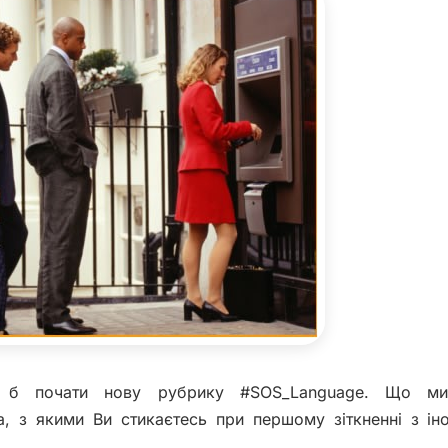
іла б почати нову рубрику #SOS_Language. Що м
а, з якими Ви стикаєтесь при першому зіткненні з і