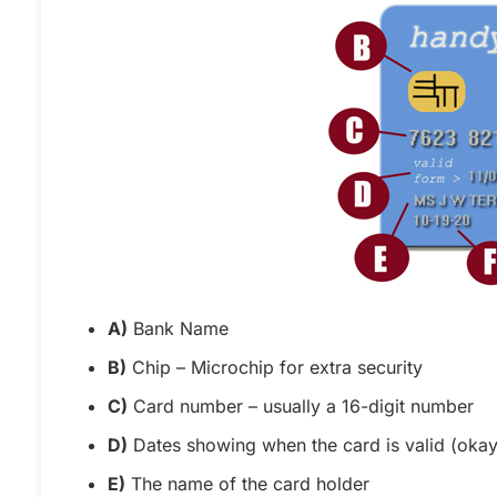
A)
Bank Name
B)
Chip – Microchip for extra security
C)
Card number – usually a 16-digit number
D)
Dates showing when the card is valid (okay
E)
The name of the card holder