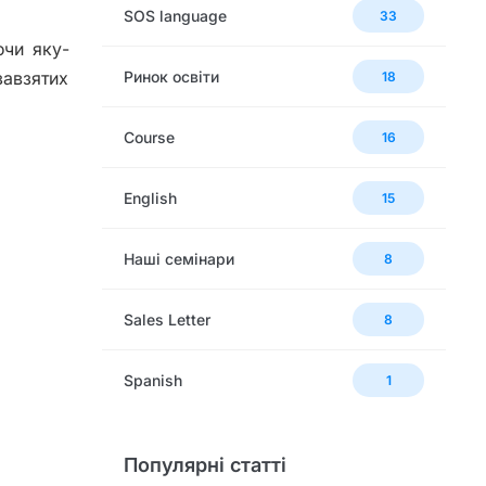
SOS language
33
ючи яку-
завзятих
Ринок освіти
18
Сourse
16
English
15
Наші семінари
8
Sales Letter
8
Spanish
1
Популярні статті