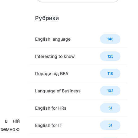
Рубрики
English language
146
Interesting to know
125
Поради від BEA
118
Language of Business
103
English for HRs
51
и в ній
English for IT
51
ноземною