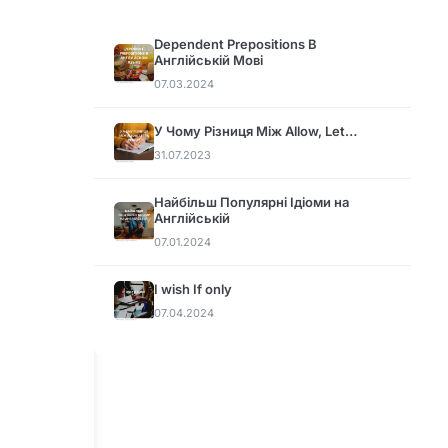
Dependent Prepositions В
Англійській Мові
07.03.2024
У Чому Різниця Між Allow, Let…
31.07.2023
Найбільш Популярні Ідіоми на
Англійській
07.01.2024
I wish If only
07.04.2024