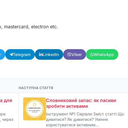
 mastercard, electron etc.
r
Telegram
LinkedIn
Viber
WhatsApp
НАСТУПНА СТАТТЯ
а для
Словниковий запас: як пасиви
зробити активами
ери
Інструмент №1 Серіали Зміст статті Що
, через
дивитися? Як дивитися? Уміння
користуватися активним…