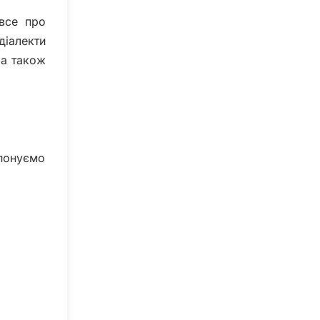
 все про
діалекти
 а також
опонуємо