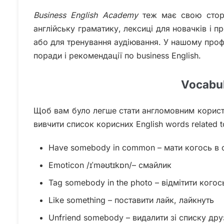
Business English Academy
теж має свою стор
англійську граматику, лексиці для новачків і пр
або для тренування аудіювання. У нашому проф
поради і рекомендації по business English.
Vocabul
Щоб вам було легше стати англомовним корист
вивчити список корисних English words related t
Have somebody in common – мати когось в 
Emoticon /ɪˈməʊtɪkɒn/– смайлик
Tag somebody in the photo – відмітити когос
Like something – поставити лайк, лайкнуть
Unfriend somebody – видалити зі списку дру