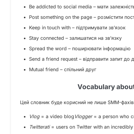
Be addicted to social media – мати залежніс
Post something on the page – розмістити пост
Keep in touch with – підтримувати зв’язок
Stay connected – залишатися на зв’язку
Spread the word – поширювати інформацію
Send a friend request – відправити запит до 
Mutual friend – спільний друг
Vocabulary about
Цей словник буде корисний не лише SMM-фахівц
Vlog
= a video blog
Vlogger
= a person who cr
Twitterati
= users on Twitter with an incredibly