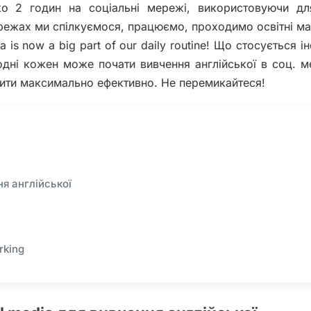
ко 2 годин на соціальні мережі, використовуючи дл
ережах ми спілкуємося, працюємо, проходимо освітні м
a is now a big part of our daily routine! Що стосується і
одні кожен може почати вивчення англійської в соц. м
бити максимально ефективно. Не перемикайтеся!
ня англійської
rking