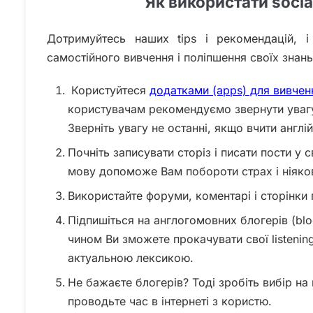
Як використати socia
Дотримуйтесь наших tips і рекомендацій, 
самостійного вивчення і поліпшення своїх знань
Користуйтеся
додатками (apps) для вивченн
користувачам рекомендуємо звернути увагу
Зверніть увагу не останні, якщо вчити англі
Почніть записувати сторіз і писати пости у
мову допоможе Вам побороти страх і ніяков
Використайте форуми, коментарі і сторінки 
Підпишіться на англогомовних блогерів (blog
чином Ви зможете прокачувати свої listenin
актуальною лексикою.
Не бажаєте блогерів? Тоді зробіть вибір на
проводьте час в інтернеті з користю.