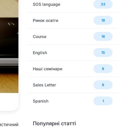
SOS language
33
Ринок освіти
18
Сourse
16
English
15
Наші семінари
8
Sales Letter
8
Spanish
1
Популярні статті
стичний