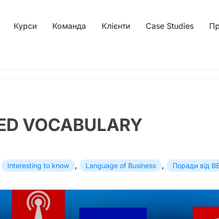
Курси
Команда
Клієнти
Case Studies
Пр
TED VOCABULARY
,
,
,
Interesting to know
Language of Business
Поради від B