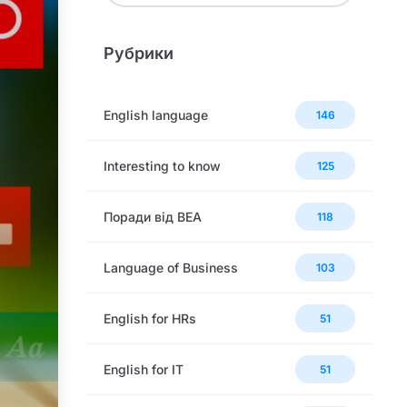
Рубрики
English language
146
Interesting to know
125
Поради від BEA
118
Language of Business
103
English for HRs
51
English for IT
51