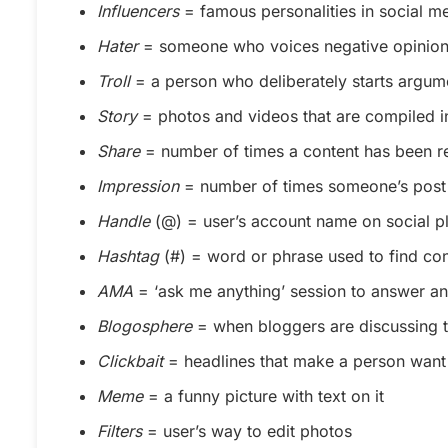
Influencers
= famous personalities in social m
Hater
= someone who voices negative opinion
Troll
= a person who deliberately starts argu
Story
= photos and videos that are compiled int
Share
= number of times a content has been r
Impression
= number of times someone’s post 
Handle
(@) = user’s account name on social p
Hashtag
(#) = word or phrase used to find con
AMA
= ‘ask me anything’ session to answer a
Blogosphere
= when bloggers are discussing th
Clickbait
= headlines that make a person want to
Meme
= a funny picture with text on it
Filters
= user’s way to edit photos