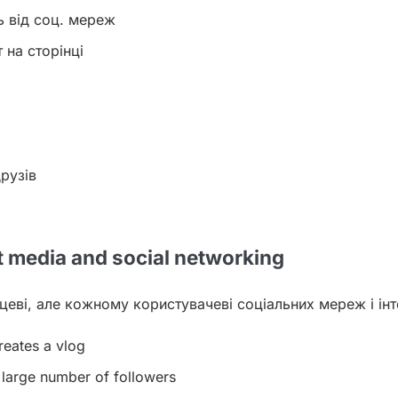
ть від соц. мереж
 на сторінці
друзів
 media and social networking
еві, але кожному користувачеві соціальних мереж і інт
eates a vlog
 large number of followers