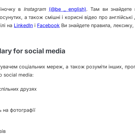
іночку в
Instagram
(@be _ english)
. Там ви знайдете
осунутих, а також смішні і корисні відео про англійські 
ілі на
LinkedIn
і
Facebook
Ви знайдете правила, лексику,
ary for social media
увачем соціальних мереж, а також розуміти інших, пр
o social media:
спільних друзях
ь на фотографії
зів