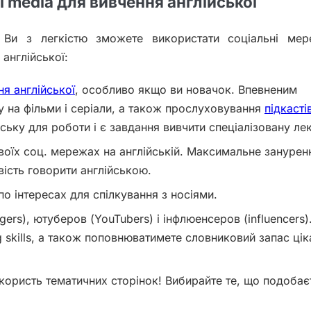
l media для вивчення англійської
і Ви з легкістю зможете використати соціальні мер
 англійської:
я англійської
, особливо якщо ви новачок. Впевненим
 на фільми і серіали, а також прослуховування
підкасті
йську для роботи і є завдання вивчити спеціалізовану ле
 своїх соц. мережах на англійській. Максимальне занурен
ість говорити англійською.
по інтересах для спілкування з носіями.
ers), ютуберов (YouTubers) і інфлюенсеров (influencers)
g skills, а також поповнюватимете словниковий запас цік
 користь тематичних сторінок! Вибирайте те, що подобаєт