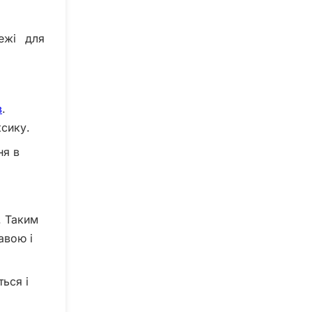
ежі для
в
.
ксику.
ня в
. Таким
авою і
ься і