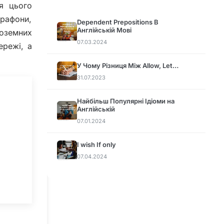
я цього
арафони,
Dependent Prepositions В
Англійській Мові
ноземних
07.03.2024
ережі, а
У Чому Різниця Між Allow, Let…
31.07.2023
Найбільш Популярні Ідіоми на
Англійській
07.01.2024
I wish If only
07.04.2024