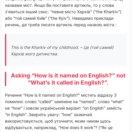
назвами міст. Якщо Ви поставите артикль, то у слова
з’явиться інший сенс: “певне місто Харків” (“the Kharkiv”)
або “той самий Київ” (“the Kyiv”). Наведемо приклади
речень, де треба писати артикль перед назвою міста :
This is the Kharkiv of my childhood. – Це (той самий)
Харків мого дитинства.
Asking “How is it named on English?” not
“What’s it called in English?”.
Речення “How is it named on English?” містить відразу 3
помилки: слово “called” замінене на “named”, слово “what”
на “how” і зовсім український варіант “on English” замість
“in English”. Зверніть увагу: “how” зазвичай
використовується, щоб уточнити, яким чином щось
відбувається, наприклад, “How does it work”? (“Як це