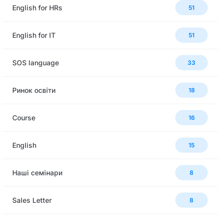
English for HRs
51
English for IT
51
SOS language
33
Ринок освіти
18
Сourse
16
English
15
Наші семінари
8
Sales Letter
8