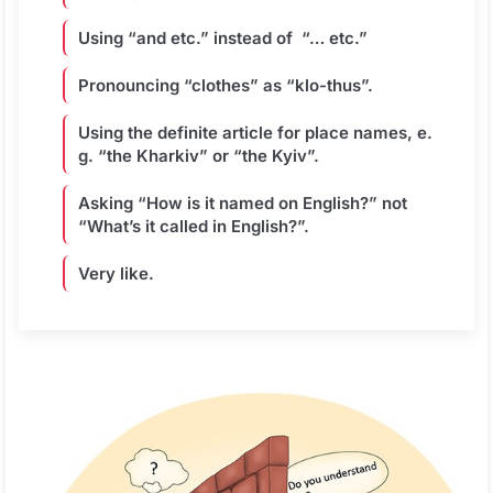
Using “and etc.” instead of “… etc.”
Pronouncing “clothes” as “klo-thus”.
Using the definite article for place names, e.
g. “the Kharkiv” or “the Kyiv”.
Asking “How is it named on English?” not
“What’s it called in English?”.
Very like.