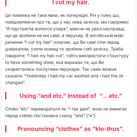
I cut my hair.
Ця помилка не така явна, як попередні. Річ у тому що,
повідомляючи про те, що у нас нова зачіска, ми говоримо:
“Я підстригла волосся учора”, маючи на увазі насправді,
що це зробили не ми самі, а перукар. В англійській мові
речення “I cut my hair” означає, що Ви самі сіли перед
дзеркалом, узяли ножиці та зробили собі зачіску. Треба
говорити: “I had my hair cut”, тобто використати структуру
to have something done, яка виражає те, що Ви
скористались послугами перукаря. Так само можна
сказати: “Yesterday I had my car washed and I had the oil
changed”.
Using “and etc.” instead of “… etc.”
Слово “etc” переводиться як “і так далі”, воно не вимагає
перед собою постановки союзу “and” (“и”).
Pronouncing “clothes” as “klo-thus”.