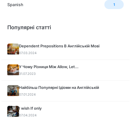
Spanish
1
Популярні статті
Dependent Prepositions В Англійській Мові
07.03.2024
У Чому Різниця Між Allow, Let…
31.07.2023
Найбільш Популярні Ідіоми на Англійській
07.01.2024
I wish If only
07.04.2024