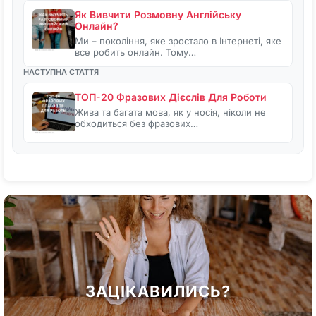
Як Вивчити Розмовну Англійську
Онлайн?
Ми – покоління, яке зростало в Інтернеті, яке
все робить онлайн. Тому…
НАСТУПНА СТАТТЯ
ТОП-20 Фразових Дієслів Для Роботи
Жива та багата мова, як у носія, ніколи не
обходиться без фразових…
ЗАЦІКАВИЛИСЬ?