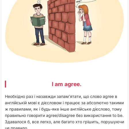
I am agree.
Необхідно раз і назавжди запам’ятати, що слово agree в
англійській мові є дієсловом і працює за абсолютно такими
ж правилами, як і будь-яке інше англійське дієслово, тому
правильно говорити agree/disagree без використання to be.
Здавалося б, все легко, але багато хто грішить, порушуючи
це правило.