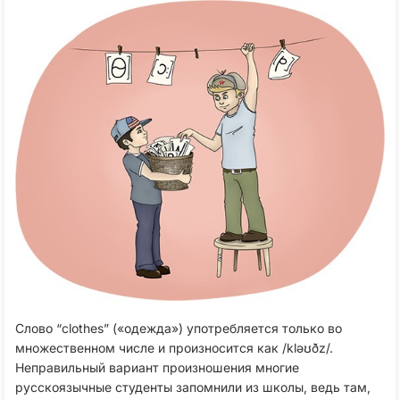
Слово “clothes” («одежда») употребляется только во
множественном числе и произносится как /kləʊðz/.
Неправильный вариант произношения многие
русскоязычные студенты запомнили из школы, ведь там,