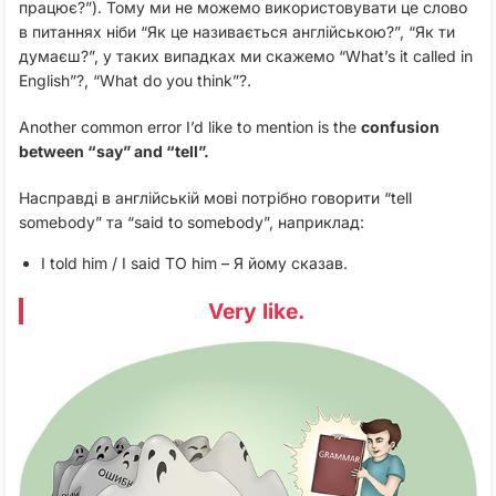
працює?”). Тому ми не можемо використовувати це слово
в питаннях ніби “Як це називається англійською?”, “Як ти
думаєш?”, у таких випадках ми скажемо “What’s it called in
English”?, “What do you think”?.
Another common error I’d like to mention is the
confusion
between “say” and “tell”.
Насправді в англійській мові потрібно говорити “tell
somebody” та “said to somebody”, наприклад:
I told him / I said TO him – Я йому сказав.
Very like.