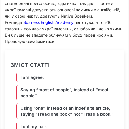
спотворенні приголосних, відмінках і так далі. Проте й
україномовні допускають однакові помилки в англійській,
які у свою чергу, дратують Native Speakers.
Команда
Business English Academy
підготувала топ-10
головних помилок україномовних, ознайомившись з якими,
Ви більше не впадете обличчям у бруд перед носіями.
Пропоную ознайомитись.
ЗМІСТ СТАТТІ
I am agree.
Saying “most of people”, instead of “most
people”.
Using “one” instead of an indefinite article,
saying “I read one book” not “I read a book”.
I cut my hair.