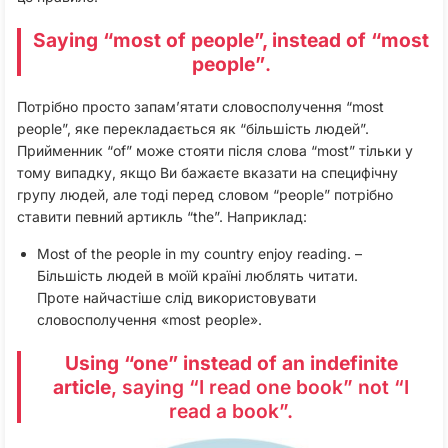
Saying “most of people”, instead of “most
people”
.
Потрібно просто запам’ятати словосполучення “most
people”, яке перекладається як “більшість людей”.
Прийменник “of” може стояти після слова “most” тільки у
тому випадку, якщо Ви бажаєте вказати на специфічну
групу людей, але тоді перед словом “people” потрібно
ставити певний артикль “the”. Наприклад:
Most of the people in my country enjoy reading. –
Більшість людей в моїй країні люблять читати.
Проте найчастіше слід використовувати
словосполучення «most people».
Using “one” instead of an indefinite
article
, saying “I read one book” not “I
read a book”.