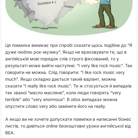
Ця помилка виникає при спробі сказати щось подібне до “Я
дуже люблю рок-музику”. Якщо не враховувати те, що в
англійській мові порядок слів строго фіксований, то у
результаті може вийти наступне: “I very like rock music”. Так
говорити не можна. Слід говорити: “I like rock music very
much”. Якщо складно дається такий варіант, можна
сказати “I really like rock music”. Те ж стосується й випадків
так званої “масло масляне”, коли люди говорять “very
terrible” або “very enormous”. В обох випадках можна
опустити слово very або замінити його на really.
А якщо ви не хочете допускати помилки в написанні бізнес
листів, то дивіться online безкоштовні уроки англійської від
BEA.