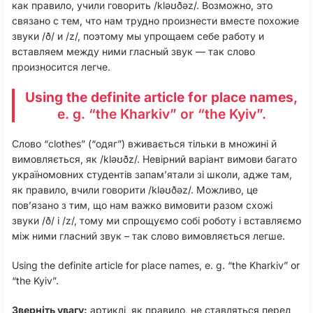
как правило, учили говорить /kləʊðəz/. Возможно, это
связано с тем, что нам трудно произнести вместе похожие
звуки /ð/ и /z/, поэтому мы упрощаем себе работу и
вставляем между ними гласный звук — так слово
произносится легче.
Using the definite article for place names
,
e. g. “the Kharkiv” or “the Kyiv”.
Слово “clothes” (“одяг”) вживається тільки в множині й
вимовляється, як /kləʊðz/. Невірний варіант вимови багато
україномовних студентів запам’ятали зі школи, адже там,
як правило, вчили говорити /kləʊðəz/. Можливо, це
пов’язано з тим, що нам важко вимовити разом схожі
звуки /ð/ і /z/, тому ми спрощуємо собі роботу і вставляємо
між ними гласний звук – так слово вимовляється легше.
Using the definite article for place names, e. g. “the Kharkiv” or
“the Kyiv”.
Зверніть увагу:
артиклі, як правило, не ставляться перед