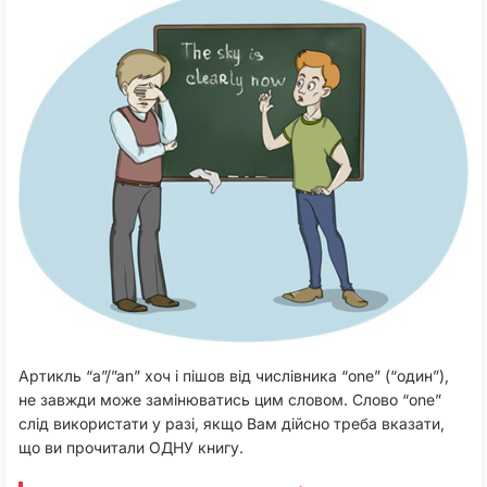
Артикль “a”/”an” хоч і пішов від числівника “one” (“один”),
не завжди може замінюватись цим словом. Слово “one”
слід використати у разі, якщо Вам дійсно треба вказати,
що ви прочитали ОДНУ книгу.