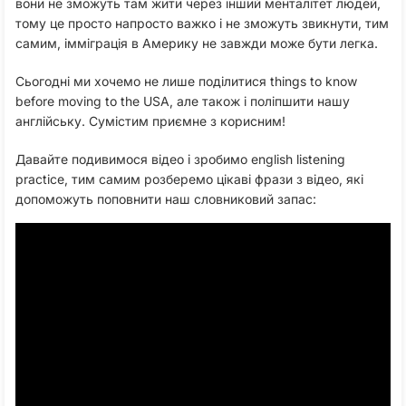
вони не зможуть там жити через інший менталітет людей,
тому це просто напросто важко і не зможуть звикнути, тим
самим, імміграція в Америку не завжди може бути легка.
Сьогодні ми хочемо не лише поділитися things to know
before moving to the USA, але також і поліпшити нашу
англійську. Сумістим приємне з корисним!
Давайте подивимося відео і зробимо english listening
practice, тим самим розберемо цікаві фрази з відео, які
допоможуть поповнити наш словниковий запас: