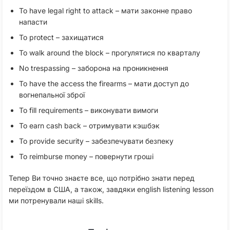
To have legal right to attack – мати законне право
напасти
To protect – захищатися
To walk around the block – прогулятися по кварталу
No trespassing – заборона на проникнення
To have the access the firearms – мати доступ до
вогнепальної зброї
To fill requirements – виконувати вимоги
To earn cash back – отримувати кэшбэк
To provide security – забезпечувати безпеку
To reimburse money – повернути гроші
Тепер Ви точно знаєте все, що потрібно знати перед
переїздом в США, а також, завдяки english listening lesson
ми потренували наші skills.