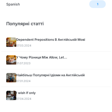
Spanish
1
Популярні статті
Dependent Prepositions В Англійській Мові
07.03.2024
У Чому Різниця Між Allow, Let…
31.07.2023
Найбільш Популярні Ідіоми на Англійській
07.01.2024
I wish If only
07.04.2024