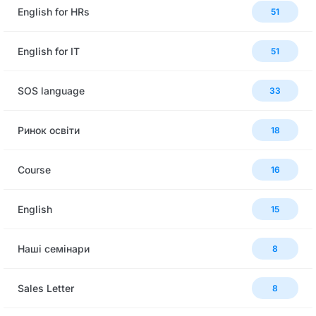
English for HRs
51
English for IT
51
SOS language
33
Ринок освіти
18
Сourse
16
English
15
Наші семінари
8
Sales Letter
8