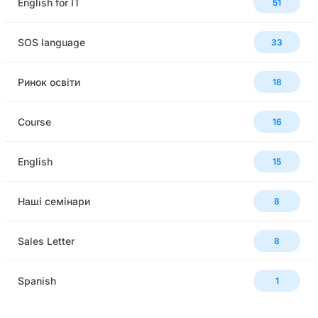
English for IT
51
SOS language
33
Ринок освіти
18
Сourse
16
English
15
Наші семінари
8
Sales Letter
8
Spanish
1