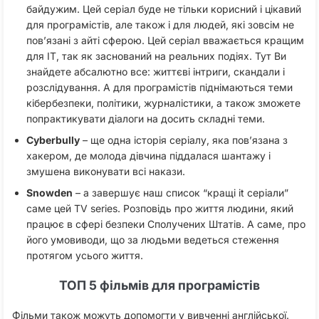
байдужим. Цей серіал буде не тільки корисний і цікавий
для програмістів, але також і для людей, які зовсім не
пов’язані з айті сферою. Цей серіал вважається кращим
для IT, так як заснований на реальних подіях. Тут Ви
знайдете абсалютно все: життєві інтриги, скандали і
розслідування. А для програмістів піднімаються теми
кібербезпеки, політики, журналістики, а також зможете
попрактикувати діалоги на досить складні теми.
Cyberbully
– ще одна історія серіалу, яка пов’язана з
хакером, де молода дівчина піддалася шантажу і
змушена виконувати всі накази.
Snowden
– а завершує наш список “кращі it серіали”
саме цей TV series. Розповідь про життя людини, який
працює в сфері безпеки Сполучених Штатів. А саме, про
його умовиводи, що за людьми ведеться стеження
протягом усього життя.
ТОП 5 фільмів для програмістів
Фільми також можуть допомогти у вивченні англійської.