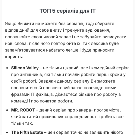
ТОП 5 серіалів для IT
Якщо Ви жити не можете без серіалів, тоді обирайте
відповідний для себе внизу і тренуйте аудіювання,
поповнюйте словниковий запас і не забувайте виписувати
нові слова, після чого повторюйте їх, так лексика буде
запам’ятовуватися набагато легше і буде приносити
користь:
Silicon Valley
– не тільки цікавий, але і комедійний серіал
про айтішників, які тільки почали робити перші кроки у
своїй роботі. Завдяки даному серіалу Ви зможете
поповнити свій словниковий запас повсякденними
фразами IT фахівців, дізнаєтеся більше про роботу в
команді і про початок роботи.
MR. ROBOT
– даний серіал про хакера- програміста,
який затятий прихильник справедливості і робить все
тільки так.
The Fifth Estate
– цей серіал точно не залишить нікого