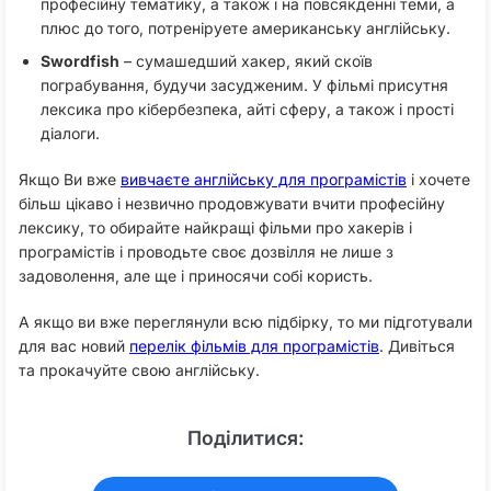
професійну тематику, а також і на повсякденні теми, а
плюс до того, потреніруете американську англійську.
Swordfish
– сумашедший хакер, який скоїв
пограбування, будучи засудженим. У фільмі присутня
лексика про кібербезпека, айті сферу, а також і прості
діалоги.
Якщо Ви вже
вивчаєте англійську для програмістів
і хочете
більш цікаво і незвично продовжувати вчити професійну
лексику, то обирайте найкращі фільми про хакерів і
програмістів і проводьте своє дозвілля не лише з
задоволення, але ще і приносячи собі користь.
А якщо ви вже переглянули всю підбірку, то ми підготували
для вас новий
перелік фільмів для програмістів
. Дивіться
та прокачуйте свою англійську.
Поділитися: