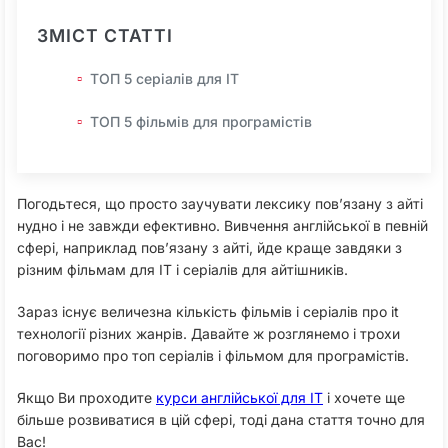
ЗМІСТ СТАТТІ
ТОП 5 серіалів для IT
ТОП 5 фільмів для програмістів
Погодьтеся, що просто заучувати лексику пов’язану з айті
нудно і не завжди ефективно. Вивчення англійської в певній
сфері, наприклад пов’язану з айті, йде краще завдяки з
різним фільмам для IT і серіалів для айтішників.
Зараз існує величезна кількість фільмів і серіалів про it
технології різних жанрів. Давайте ж розглянемо і трохи
поговоримо про топ серіалів і фільмом для програмістів.
Якщо Ви проходите
курси англійської для IT
і хочете ще
більше розвиватися в цій сфері, тоді дана стаття точно для
Вас!