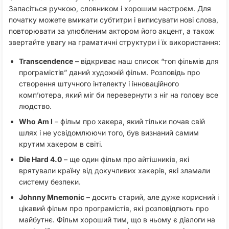
Запасіться ручкою, словником і хорошим настроєм. Для
початку можете вмикати субтитри і виписувати нові слова,
повторювати за улюбленим актором його акцент, а також
звертайте увагу на граматичні структури і їх використання:
Transcendence
– відкриває наш список “топ фільмів для
програмістів” даний художній фільм. Розповідь про
створення штучного інтелекту і інноваційного
комп’ютера, який міг би перевернути з ніг на голову все
людство.
Who Am I
– фільм про хакера, який тільки почав свій
шлях і не усвідомлюючи того, був визнаний самим
крутим хакером в світі.
Die Hard 4.0
– ще один фільм про айтішників, які
врятували країну від докучливих хакерів, які зламали
систему безпеки.
Johnny Mnemonic
– досить старий, але дуже корисний і
цікавий фільм про програмістів, які розповідпють про
майбутнє. Фільм хороший тим, що в ньому є діалоги на