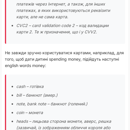
платежів через Інтернет, а також, для інших
платежах, в яких використовуються реквізити
карти, але не сама карта.
CVC2 – card validation code 2 – код валидации
карти 2. Те ж призначення, що і у CVV2.
Не завжди зручно користуватися картами, наприклад, для
того, щоб дати дитині spending money, підійдуть наступні
english words money:
cash – готівка
bill – банкнот (амер.)
note, bank note – банкнот (голений.)
coin – монета
heads – лицьова сторона монети, аверс, решка
(зазвичай, із зображенням обличчя короля або