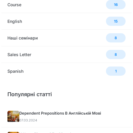
Сourse
16
English
15
Наші семінари
8
Sales Letter
8
Spanish
1
Популярні статті
Dependent Prepositions В Англійській Мові
07.03.2024