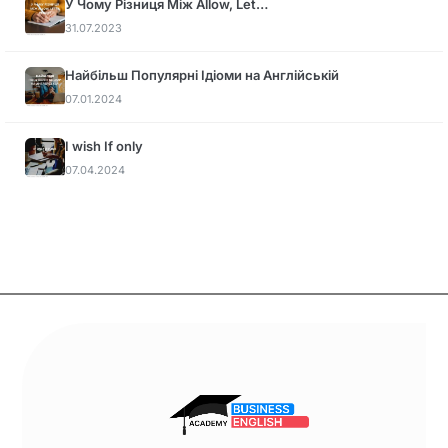
У Чому Різниця Між Allow, Let…
31.07.2023
Найбільш Популярні Ідіоми на Англійській
07.01.2024
I wish If only
07.04.2024