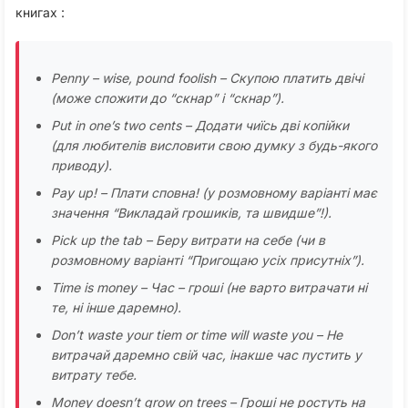
книгах :
Penny – wise, pound foolish – Скупою платить двічі
(може спожити до “скнар” і “скнар”).
Put in one’s two cents – Додати чиїсь дві копійки
(для любителів висловити свою думку з будь-якого
приводу).
Pay up! – Плати сповна! (у розмовному варіанті має
значення “Викладай грошиків, та швидше”!).
Pick up the tab – Беру витрати на себе (чи в
розмовному варіанті “Пригощаю усіх присутніх”).
Time is money – Час – гроші (не варто витрачати ні
те, ні інше даремно).
Don’t waste your tiem or time will waste you – Не
витрачай даремно свій час, інакше час пустить у
витрату тебе.
Money doesn’t grow on trees – Гроші не ростуть на