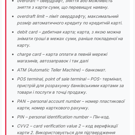
overdraft – овердрафт, зняття або можливість
зняття з карти суми, що перевищує наявну.
overdraft limit – ліміт овердрафту, максимальний
розмір автоматичного кредиту по кредитній карті.
debit card – дебитная карта; карта, з якою можна
знімати гроші в межах суми, раніше покладеної на
карту.
charge card – карта оплати в певній мережі
магазинів, автозаправок і так далі
ATM (Automatic Teller Machine) – банкомат.
POS terminal, point of sale terminal – POS- термінал,
пристрій для розрахунку банківськими картами за
товари і послуги в точці продажу.
PAN – personal account number – номер пластикової
карти, номер карткового рахунку.
PIN – personal identification number – Пін-код.
CVV2 – card verification value 2 – код верифікації
карти 2. Використовується для підтвердження