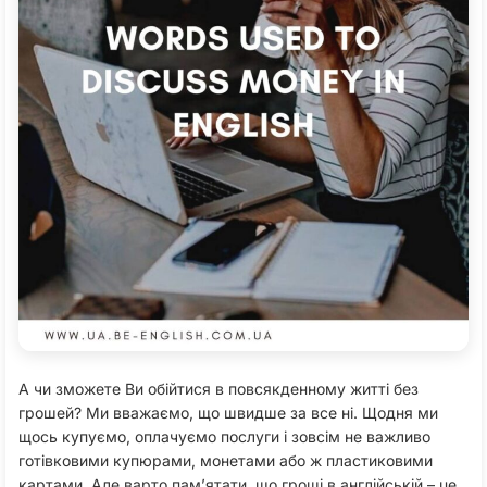
А чи зможете Ви обійтися в повсякденному житті без
грошей? Ми вважаємо, що швидше за все ні. Щодня ми
щось купуємо, оплачуємо послуги і зовсім не важливо
готівковими купюрами, монетами або ж пластиковими
картами. Але варто пам’ятати, що гроші в англійській – це