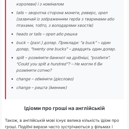
королеви) і з номіналом
tails – зворотна сторона монети, реверс, орел
(зазвичай із зображенням герба з тваринами або
птахами, тобто, з володарями хвостів)
heads or tails – орел або решка
buck – (разг.) долар. Приклади: “a buck” – один
долар, “twenty one bucks” – двадцять один долар.
split – розміняти банкнот на дрібніші, “розбити”.
“Could you split a hundred”? – Не могли б Ви
розміняти сотню?
change – обміняти (дієслово)
change – решта (іменник)
Ідіоми про гроші на англійській
Також, в англійській мові існує велика кількість ідіом про
гроші. Подібні вирази часто зустрічаються у фільмах і