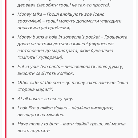
деревах (заробити гроші не так-то просто).
Money talks – Гроші вирішують все (сенс
зрозумілий – гроші можуть допомогти улагодити
практично усі проблеми).
Money burns a hole in someone’s pocket – Грошенята
довго не затримуються в кишені (вираження
застосоване до марнотрата, який буквально
“смітить” купюрами).
Put in your two cents – висловлювати свою думку,
вносити свої п’ять копійок.
Other side of the coin – ця money idiom означає “інша
сторона медалі”.
At all costs – за всяку ціну.
Look like a million dollars – відмінно виглядати,
виглядати на мільйон.
Have money to burn – мати “зайві” гроші, які можна
легко спустити.