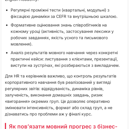
Регулярні проміжні тести (квартальні, модульні) з
фіксацією динаміки за CEFR та внутрішньою шкалою.​
Формативне оцінювання знань співробітників на
кожному уроці (активність, застосування лексики у
робочих завданнях, якість усного та письмового
мовлення).​
Аналіз результатів мовного навчання через конкретні
практичні кейси: листування з клієнтами, презентації,
виступи на зустрічах, які розбираються з викладачем.
Для HR та керівників важливо, що контроль результатів
корпоративного навчання був реалізований у вигляді
регулярних звітів: відвідуваність, динаміка рівнів,
залученість, виконання домашніх завдань, ризик
«вигорання» окремих груп. Це дозволяє оперативно
змінювати інтенсивність, формат або склад груп, а не
дізнаватись про проблеми аж у фіналі курс.​
Як пов’язати мовний прогрес з бізнес-