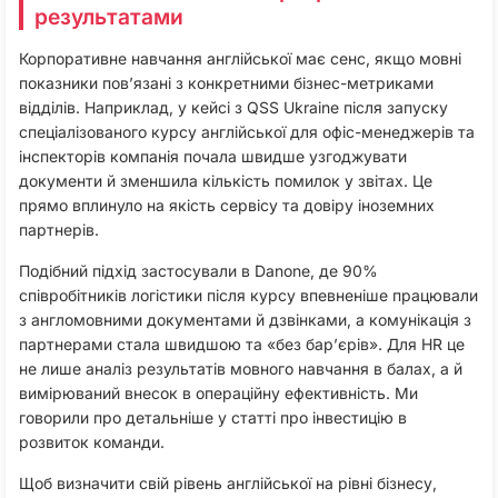
результатами
Корпоративне навчання англійської має сенс, якщо мовні
показники пов’язані з конкретними бізнес-метриками
відділів. Наприклад, у кейсі з QSS Ukraine після запуску
спеціалізованого курсу англійської для офіс-менеджерів та
інспекторів компанія почала швидше узгоджувати
документи й зменшила кількість помилок у звітах. Це
прямо вплинуло на якість сервісу та довіру іноземних
партнерів.
Подібний підхід застосували в Danone, де 90%
співробітників логістики після курсу впевненіше працювали
з англомовними документами й дзвінками, а комунікація з
партнерами стала швидшою та «без бар’єрів». Для HR це
не лише аналіз результатів мовного навчання в балах, а й
вимірюваний внесок в операційну ефективність. Ми
говорили про детальніше у статті про інвестицію в
розвиток команди.
Щоб визначити свій рівень англійської на рівні бізнесу,