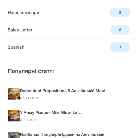
Наші семінари
8
Sales Letter
8
Spanish
1
Популярні статті
Dependent Prepositions В Англійській Мові
07.03.2024
У Чому Різниця Між Allow, Let…
31.07.2023
Найбільш Популярні Ідіоми на Англійській