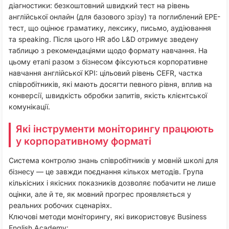
діагностики: безкоштовний швидкий тест на рівень
англійської онлайн (для базового зрізу) та поглиблений EPE-
тест, що оцінює граматику, лексику, письмо, аудіювання
та speaking. Після цього HR або L&D отримує зведену
таблицю з рекомендаціями щодо формату навчання. На
цьому етапі разом з бізнесом фіксуються корпоративне
навчання англійської KPI: цільовий рівень CEFR, частка
співробітників, які мають досягти певного рівня, вплив на
конверсії, швидкість обробки запитів, якість клієнтської
комунікації.​
Які інструменти моніторингу працюють
у корпоративному форматі
Система контролю знань співробітників у мовній школі для
бізнесу — це завжди поєднання кількох методів. Група
кількісних і якісних показників дозволяє побачити не лише
оцінки, але й те, як мовний прогрес проявляється у
реальних робочих сценаріях.​
Ключові методи моніторингу, які використовує Business
English Academy: