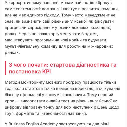
У корпоративному навчанні мовам найчастіше бракує
саме системності: компанія інвестує в розвиток команди,
але не має єдиного підходу. Тому часто менеджмент не
знає, як визначити свій рівень англійської, як фіксувати
прогрес чи «просідання» у різних локаціях, командах,
ролях. Через це важко аргументувати бюджет,
масштабувати програми на нові країни та будувати
мультилінгвальну команду для роботи на міжнародних
ринках.​
З чого почати: стартова діагностика та
постановка KPI
Методи моніторингу мовного прогресу працюють тільки
тоді, коли стартова точка виміряна коректно, а очікування
бізнесу оформлені у зрозумілі показники. Тому перший
крок — використати онлайн тест на рівень англійської як
цифрову відправну точку для всіх наступних рішень щодо
груп, форматів та інтенсивності навчання.​
У Business English Academy застосовуються два рівні