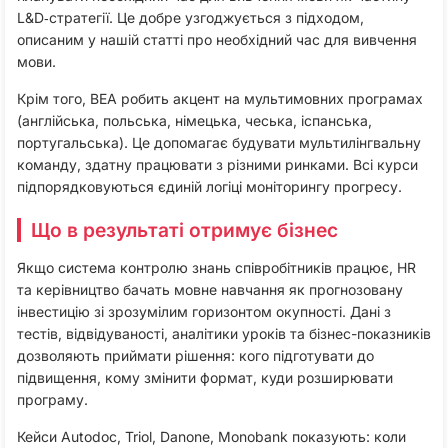
L&D‑стратегії. Це добре узгоджується з підходом,
описаним у нашій статті про необхідний час для вивчення
мови.​
Крім того, BEA робить акцент на мультимовних програмах
(англійська, польська, німецька, чеська, іспанська,
португальська). Це допомагає будувати мультилінгвальну
команду, здатну працювати з різними ринками. Всі курси
підпорядковуються єдиній логіці моніторингу прогресу.​
Що в результаті отримує бізнес
Якщо система контролю знань співробітників працює, HR
та керівництво бачать мовне навчання як прогнозовану
інвестицію зі зрозумілим горизонтом окупності. Дані з
тестів, відвідуваності, аналітики уроків та бізнес-показників
дозволяють приймати рішення: кого підготувати до
підвищення, кому змінити формат, куди розширювати
програму.​
Кейси Autodoc, Triol, Danone, Monobank показують: коли