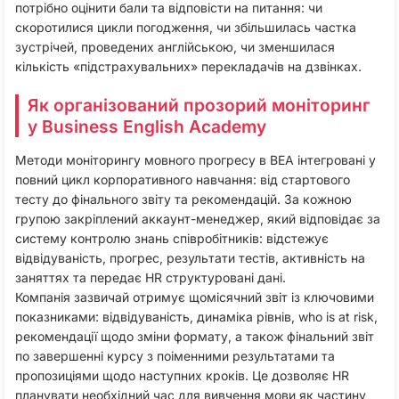
потрібно оцінити бали та відповісти на питання: чи
скоротилися цикли погодження, чи збільшилась частка
зустрічей, проведених англійською, чи зменшилася
кількість «підстрахувальних» перекладачів на дзвінках.​
Як організований прозорий моніторинг
у Business English Academy
Методи моніторингу мовного прогресу в BEA інтегровані у
повний цикл корпоративного навчання: від стартового
тесту до фінального звіту та рекомендацій. За кожною
групою закріплений аккаунт-менеджер, який відповідає за
систему контролю знань співробітників: відстежує
відвідуваність, прогрес, результати тестів, активність на
заняттях та передає HR структуровані дані.​
Компанія зазвичай отримує щомісячний звіт із ключовими
показниками: відвідуваність, динаміка рівнів, who is at risk,
рекомендації щодо зміни формату, а також фінальний звіт
по завершенні курсу з поіменними результатами та
пропозиціями щодо наступних кроків. Це дозволяє HR
планувати необхідний час для вивчення мови як частину