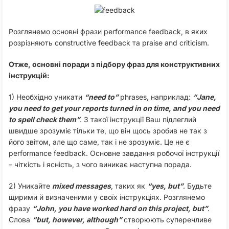
Розглянемо основні фрази performance feedback, в яких
розрізняють constructive feedback та praise and criticism.
Отже, основні поради з підбору фраз для конструктивних
інструкцій:
1) Необхідно уникати
“need to”
phrases, наприклад:
“
Jane,
you need to get your reports turned in on time, and you need
to spell check them”
. З такої інструкції Ваш підлеглий
швидше зрозуміє тільки те, що він щось зробив не так з
його звітом, але що саме, так і не зрозуміє. Це не є
performance feedback. Основне завдання робочої інструкції
– чіткість і ясність, з чого виникає наступна порада.
2) Уникайте
mixed messages
, таких як
“yes, but”
. Будьте
щирими й визначеними у своїх інструкціях. Розглянемо
фразу
“John, you have worked hard on this project, but”
.
Слова
“but, however, although”
створюють суперечливе