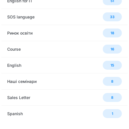
English for IT
51
SOS language
33
Ринок освіти
18
Сourse
16
English
15
Наші семінари
8
Sales Letter
8
Spanish
1