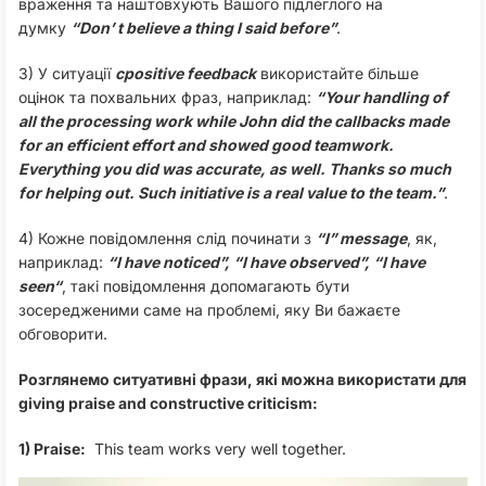
враження та наштовхують Вашого підлеглого на
думку
“Don’ t believe a thing I said before”
.
3) У ситуації
сpositive feedback
використайте більше
оцінок та похвальних фраз, наприклад:
“Your handling of
all the processing work while John did the callbacks made
for an efficient effort and showed good teamwork.
Everything you did was accurate, as well. Thanks so much
for helping out. Such initiative is a real value to the team.”
.
4) Кожне повідомлення слід починати з
“I” message
, як,
наприклад:
“I have noticed”
, “I have observed”, “I have
seen
“
, такі повідомлення допомагають бути
зосередженими саме на проблемі, яку Ви бажаєте
обговорити.
Розглянемо ситуативні фрази, які можна використати для
giving praise and constructive criticism:
1) Praise:
This team works very well together.