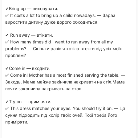
✔Bring up — виховувати.
✅ It costs a lot to bring up a child nowadays. — Зараз
виростити дитину дуже дорого обходиться.
✔ Run away — втікати.
✅ How many times did I want to run away from all my
problems? — Скільки разів я хотіла втекти від усіх моїх
проблем?
✔Come in — входити.
✅ Come in! Mother has almost finished serving the table. —
Заходь. Мама майже закінчила накривати на стіл.Мама
почти закончила накрывать на стол.
✔Try on — приміряти.
✅ This dress matches your eyes. You should try it on. — Ця
сукня підходить під колір твоїх очей. Тобі треба його
приміряти.