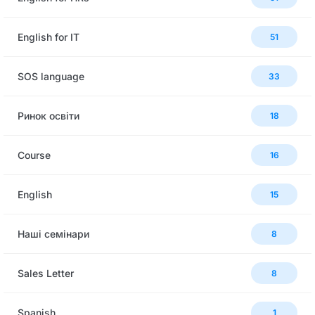
English for IT
51
SOS language
33
Ринок освіти
18
Сourse
16
English
15
Наші семінари
8
Sales Letter
8
Spanish
1