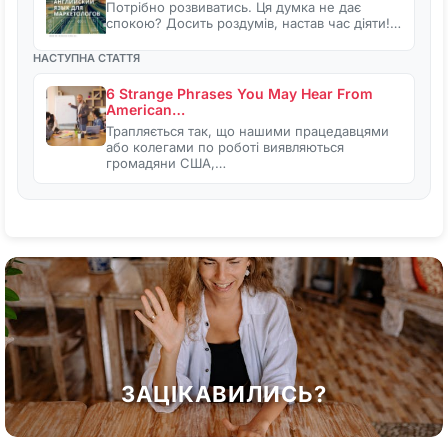
Потрібно розвиватись. Ця думка не дає
спокою? Досить роздумів, настав час діяти!…
НАСТУПНА СТАТТЯ
6 Strange Phrases You May Hear From
American…
Трапляється так, що нашими працедавцями
або колегами по роботі виявляються
громадяни США,…
ЗАЦІКАВИЛИСЬ?