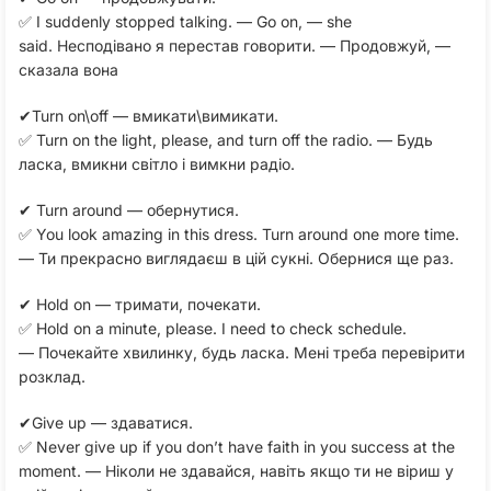
✅ I suddenly stopped talking. — Go on, — she
said. Несподівано я перестав говорити. — Продовжуй, —
сказала вона
✔Turn on\off — вмикати\вимикати.
✅ Turn on the light, please, and turn off the radio. — Будь
ласка, вмикни світло і вимкни радіо.
✔ Turn around — обернутися.
✅ You look amazing in this dress. Turn around one more time.
— Ти прекрасно виглядаєш в цій сукні. Обернися ще раз.
✔ Hold on — тримати, почекати.
✅ Hold on a minute, please. I need to check schedule.
— Почекайте хвилинку, будь ласка. Мені треба перевірити
розклад.
✔Give up — здаватися.
✅ Never give up if you don’t have faith in you success at the
moment. — Ніколи не здавайся, навіть якщо ти не віриш у