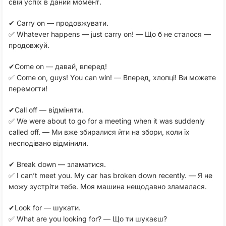
свій успіх в даний момент.
✔ Carry on — продовжувати.
✅ Whatever happens — just carry on! — Що б не сталося —
продовжуй.
✔Come on — давай, вперед!
✅ Come on, guys! You can win! — Вперед, хлопці! Ви можете
перемогти!
✔Call off — відміняти.
✅ We were about to go for a meeting when it was suddenly
called off. — Ми вже збиралися йти на збори, коли їх
несподівано відмінили.
✔ Break down — зламатися.
✅ I can’t meet you. My car has broken down recently. — Я не
можу зустріти тебе. Моя машина нещодавно зламалася.
✔Look for — шукати.
✅ What are you looking for? — Що ти шукаєш?