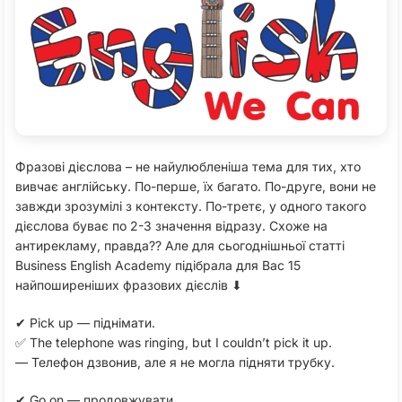
Фразові дієслова – не найулюбленіша тема для тих, хто
вивчає англійську. По-перше, їх багато. По-друге, вони не
завжди зрозумілі з контексту. По-третє, у одного такого
дієслова буває по 2-3 значення відразу. Схоже на
антирекламу, правда?? Але для сьогоднішньої статті
Business English Academy підібрала для Вас 15
найпоширеніших фразових дієслів ⬇
✔ Pick up — піднімати.
✅ The telephone was ringing, but I couldn’t pick it up.
— Телефон дзвонив, але я не могла підняти трубку.
✔ Go on — продовжувати.