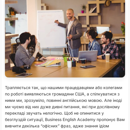
Трапляється так, що нашими працедавцями або колегами
по роботі виявляються громадяни США, а спілкуватися з
ними ми, зрозуміло, повинні англійською мовою. Але іноді
ми чуємо від них дуже дивні питання, які при дослівному
перекладі звучать нелогічно. Щоб не опинитися у
безглуздій ситуації, Business English Academy пропонує Вам
вивчити декілька “офісних” фраз, адже знання ідіом