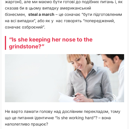
жаргоні), але ми маємо бути готові до подібних питань і, як
сказав би в цьому випадку американський
бізнесмен,
steal a march
– це означає “бути підготовленим
на всі випадки”, або як у нас говорять “попереджений,
означає озброєний”.
“Is she keeping her nose to the
grindstone?”
Не варто ламати голову над дослівним перекладом, тому
що це питання ідентичне “Is she working hard”? – вона
наполегливо працює?