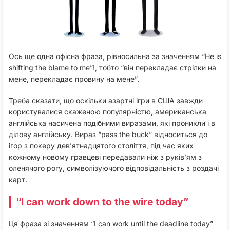
Ось ще одна офісна фраза, рівносильна за значенням “He is
shifting the blame to me”!, тобто “він перекладає стрілки на
мене, перекладає провину на мене”.
Треба сказати, що оскільки азартні ігри в США завжди
користувалися скаженою популярністю, американська
англійська насичена подібними виразами, які проникли і в
ділову англійську. Вираз “pass the buck” відноситься до
ігор з покеру дев’ятнадцятого століття, під час яких
кожному новому гравцеві передавали ніж з руків’ям з
оленячого рогу, символізуючого відповідальність з роздачі
карт.
“I can work down to the wire today”
Ця фраза зі значенням “I can work until the deadline today”