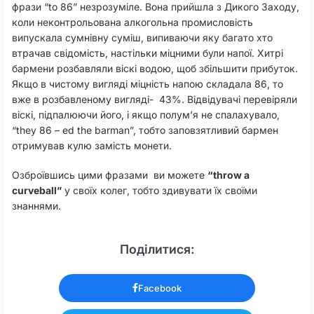
фрази “to 86” незрозуміле. Вона прийшла з Дикого Заходу,
коли неконтрольована алкогольна промисловість
випускала сумнівну суміш, випиваючи яку багато хто
втрачав свідомість, настільки міцними були напої. Хитрі
бармени розбавляли віскі водою, щоб збільшити прибуток.
Якщо в чистому вигляді міцність напою складала 86, то
вже в розбавленому вигляді- 43%. Відвідувачі перевіряли
віскі, підпалюючи його, і якщо полум’я не спалахувало,
“they 86 – ed the barman”, тобто заповзятливий бармен
отримував кулю замість монети.
Озброївшись цими фразами ви можете
“throw a
curveball”
у своїх колег, тобто здивувати їх своїми
знаннями.
Поділитися:
Facebook