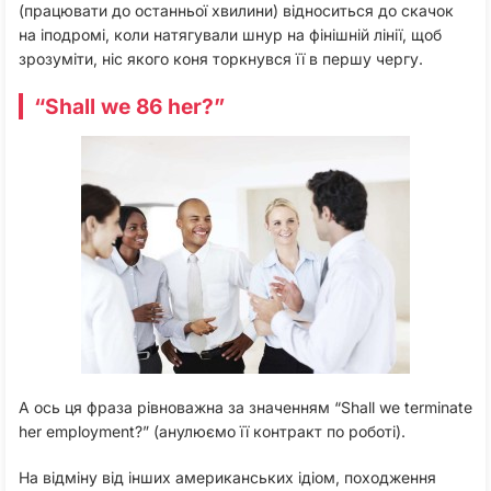
(працювати до останньої хвилини) відноситься до скачок
на іподромі, коли натягували шнур на фінішній лінії, щоб
зрозуміти, ніс якого коня торкнувся її в першу чергу.
“Shall we 86 her?”
А ось ця фраза рівноважна за значенням “Shall we terminate
her employment?” (анулюємо її контракт по роботі).
На відміну від інших американських ідіом, походження