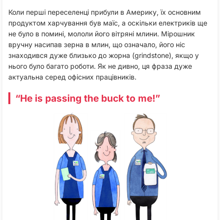
Коли перші переселенці прибули в Америку, їх основним
продуктом харчування був маїс, а оскільки електриків ще
не було в помині, мололи його вітряні млини. Мірошник
вручну насипав зерна в млин, що означало, його ніс
знаходився дуже близько до жорна (grindstone), якщо у
нього було багато роботи. Як не дивно, ця фраза дуже
актуальна серед офісних працівників.
“He is passing the buck to me!”