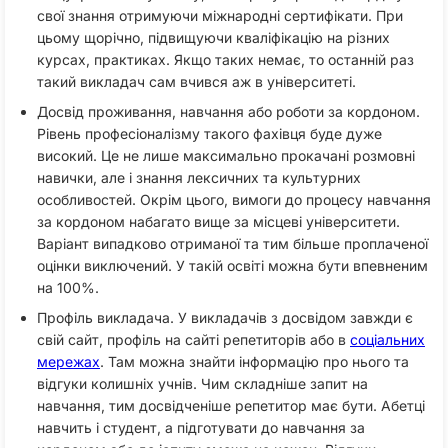
свої знання отримуючи міжнародні сертифікати. При
цьому щорічно, підвищуючи кваліфікацію на різних
курсах, практиках. Якщо таких немає, то останній раз
такий викладач сам вчився аж в університеті.
Досвід проживання, навчання або роботи за кордоном.
Рівень професіоналізму такого фахівця буде дуже
високий. Це не лише максимально прокачані розмовні
навички, але і знання лексичних та культурних
особливостей. Окрім цього, вимоги до процесу навчання
за кордоном набагато вище за місцеві університети.
Варіант випадково отриманої та тим більше проплаченої
оцінки виключений. У такій освіті можна бути впевненим
на 100%.
Профіль викладача. У викладачів з досвідом завжди є
свій сайт, профіль на сайті репетиторів або в
соціальних
мережах
. Там можна знайти інформацію про нього та
відгуки колишніх учнів. Чим складніше запит на
навчання, тим досвідченіше репетитор має бути. Абетці
навчить і студент, а підготувати до навчання за