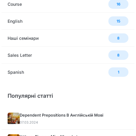
Сourse
16
English
15
Наші семінари
8
Sales Letter
8
Spanish
1
Популярні статті
Dependent Prepositions В Англійській Мові
07.03.2024