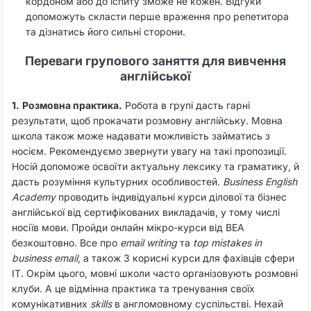
кордоном або до іспиту зможе не кожен. Відгуки
допоможуть скласти перше враження про репетитора
та дізнатись його сильні сторони.
Переваги групового заняття для вивчення
англійської
1.
Розмовна практика.
Робота в групі дасть гарні
результати, щоб прокачати розмовну англійську. Мовна
школа також може надавати можливість займатись з
носієм. Рекомендуємо звернути увагу на такі пропозиції.
Носій допоможе освоїти актуальну лексику та граматику, й
дасть розуміння культурних особливостей.
Business English
Academy
проводить індивідуальні курси ділової та бізнес
англійської від сертифікованих викладачів, у тому числі
носіїв мови. Пройди онлайн мікро-курси від BEA
безкоштовно. Все про
email writing
та
top mistakes in
business email
, а також 3 корисні курси для фахівців сфери
IT. Окрім цього, мовні школи часто організовують розмовні
клуби. А це відмінна практика та тренування своїх
комунікативних
skills
в англомовному суспільстві. Нехай