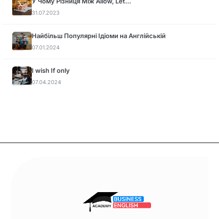
У Чому Різниця Між Allow, Let…
31.07.2023
Найбільш Популярні Ідіоми на Англійській
07.01.2024
I wish If only
07.04.2024