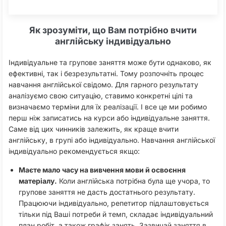
Як зрозуміти, що Вам потрібно вчити
англійську індивідуально
Індивідуальне та групове заняття може бути однаково, як
ефективні, так і безрезультатні. Тому розпочніть процес
навчання англійської свідомо. Для гарного результату
аналізуємо свою ситуацію, ставимо конкретні цілі та
визначаємо терміни для їх реалізації. І все це ми робимо
перш ніж записатись на курси або індивідуальне заняття.
Саме від цих чинників залежить, як краще вчити
англійську, в групі або індивідуально. Навчання англійської
індивідуально рекомендується якщо:
Маєте мало часу на вивчення мови й освоєння
матеріалу.
Коли англійська потрібна була ще учора, то
групове заняття не дасть достатнього результату.
Працюючи індивідуально, репетитор підлаштовується
тільки під Ваші потреби й темп, складає індивідуальний
план робіт, а також графік занять. Зазвичай заняття в