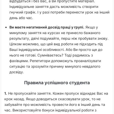
відбудеться і без Вас, а Ви пропустите матеріал.
Індивідуальне заняття дасть можливість створити
гнучкий графік. І у разі потреби перенести урок на інший
день або час.
Ви маєте негативний досвід праці у групі.
Якщо у
минулому заняття на курсах не принесло бажаного
результату, двічі подумайте, перш ніж пробувати знову.
Цілком можливо, що цей вид роботи не підходить під
Ваші індивідуальні особливості. Або Ви просто ще до
нього не готові. Сумніваєтесь? Тоді радимось з
фахівцями. Репетитори допоможуть проаналізувати
ситуацію та зрозуміти причину минулого невдалого
досвіду.
Правила успішного студента
1.
Не пропускайте заняття. Кожен пропуск відкидає Вас на
крок назад. Якщо доводиться скасовувати урок, то не
забувайте про можливість провести його в інший день та
час. Використовуйте бонуси індивідуальної роботи з