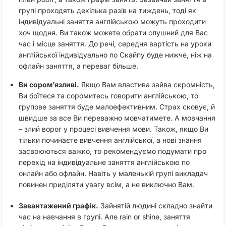
групі проходять декілька разів на тиждень, тоді як
індивідуальні заняття англійською можуть проходити
хоч щодня. Ви також можете обрати слушний для Вас
час і місце заняття. До речі, середня вартість на уроки
англійської індивідуально по Скайпу буде нижче, ніж на
офлайн заняття, а переваг більше.
Ви сором’язливі.
Якщо Вам властива зайва скромність,
Ви боїтеся та соромитесь говорити англійською, то
групове заняття буде малоефективним. Страх сковує, й
швидше за все Ви переважно мовчатимете. А мовчання
– злий ворог у процесі вивчення мови. Також, якщо Ви
тільки починаєте вивчення англійської, а нові знання
засвоюються важко, то рекомендуємо подумати про
перехід на індивідуальне заняття англійською по
онлайн або офлайн. Навіть у маленькій групі викладач
повинен приділяти увагу всім, а не виключно Вам.
Завантажений графік.
Зайнятій людині складно знайти
час на навчання в групі. Але rain or shine, заняття