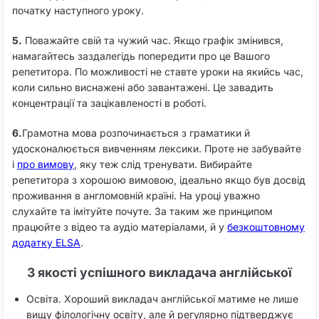
початку наступного уроку.
5.
Поважайте свій та чужий час. Якщо графік змінився,
намагайтесь заздалегідь попередити про це Вашого
репетитора. По можливості не ставте уроки на якийсь час,
коли сильно виснажені або завантажені. Це завадить
концентрації та зацікавленості в роботі.
6.
Грамотна мова розпочинається з граматики й
удосконалюється вивченням лексики. Проте не забувайте
і
про вимову
, яку теж слід тренувати. Вибирайте
репетитора з хорошою вимовою, ідеально якщо був досвід
проживання в англомовній країні. На уроці уважно
слухайте та імітуйте почуте. За таким же принципом
працюйте з відео та аудіо матеріалами, й у
безкоштовному
додатку ELSA
.
3 якості успішного викладача англійської
Освіта. Хороший викладач англійської матиме не лише
вищу філологічну освіту, але й регулярно підтверджує