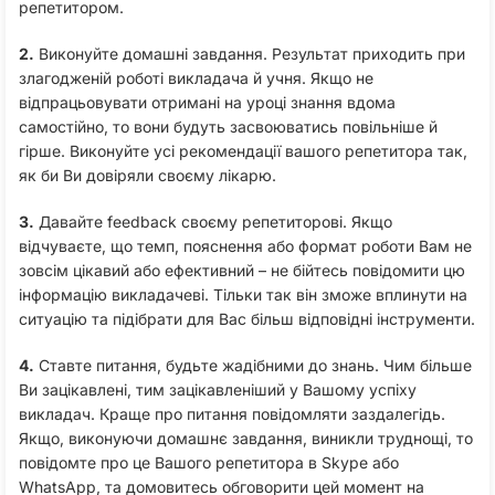
репетитором.
2.
Виконуйте домашні завдання. Результат приходить при
злагодженій роботі викладача й учня. Якщо не
відпрацьовувати отримані на уроці знання вдома
самостійно, то вони будуть засвоюватись повільніше й
гірше. Виконуйте усі рекомендації вашого репетитора так,
як би Ви довіряли своєму лікарю.
3.
Давайте feedback своєму репетиторові. Якщо
відчуваєте, що темп, пояснення або формат роботи Вам не
зовсім цікавий або ефективний – не бійтесь повідомити цю
інформацію викладачеві. Тільки так він зможе вплинути на
ситуацію та підібрати для Вас більш відповідні інструменти.
4.
Ставте питання, будьте жадібними до знань. Чим більше
Ви зацікавлені, тим зацікавленіший у Вашому успіху
викладач. Краще про питання повідомляти заздалегідь.
Якщо, виконуючи домашнє завдання, виникли труднощі, то
повідомте про це Вашого репетитора в Skype або
WhatsApp, та домовитесь обговорити цей момент на