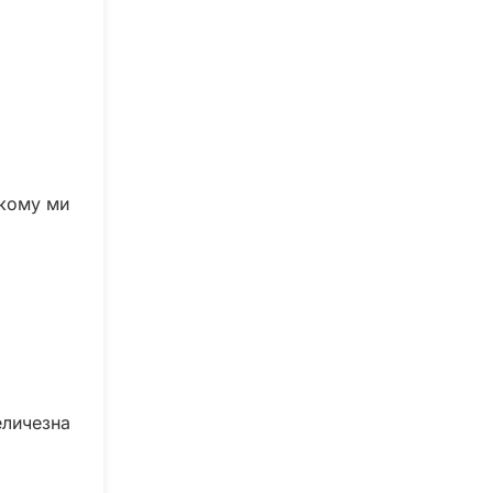
 кому ми
еличезна