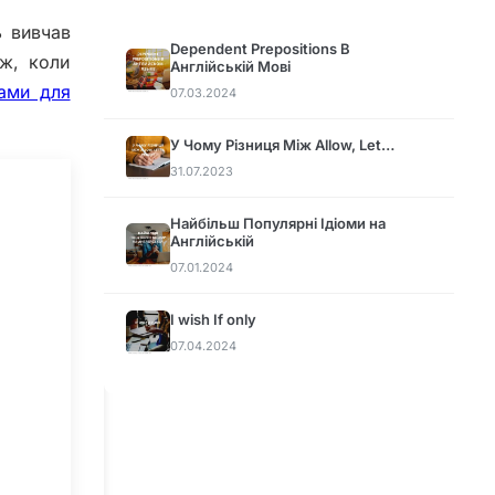
ь вивчав
Dependent Prepositions В
ож, коли
Англійській Мові
вами для
07.03.2024
У Чому Різниця Між Allow, Let…
31.07.2023
Найбільш Популярні Ідіоми на
Англійській
07.01.2024
I wish If only
07.04.2024