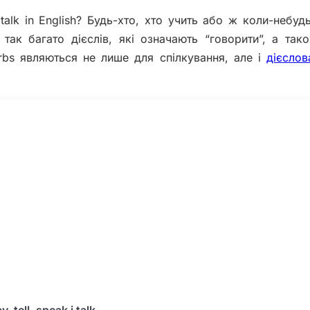
і talk in English? Будь-хто, хто учить або ж коли-небуд
 так багато дієслів, які означають “говорити”, а так
verbs являються не лише для спілкування, але і
дієсло
tell, speak і talk