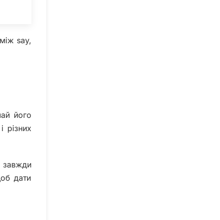
між say,
чай його
і різних
о завжди
щоб дати