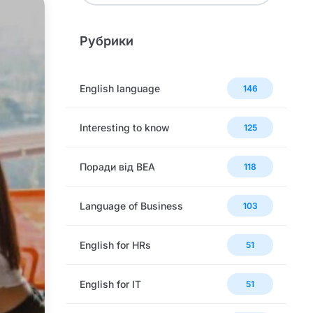
Рубрики
English language
146
Interesting to know
125
Поради від BEA
118
Language of Business
103
English for HRs
51
English for IT
51