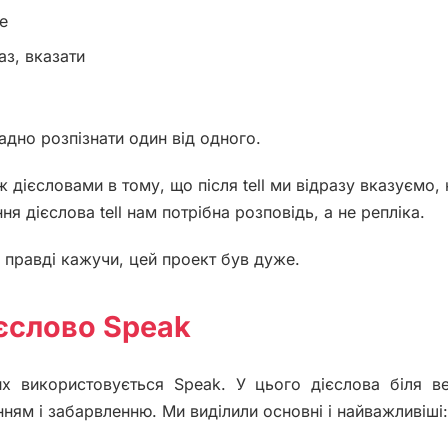
e
аз, вказати
 складно розпізнати один від одного.
іж дієсловами в тому, що після tell ми відразу вказуємо,
 дієслова tell нам потрібна розповідь, а не репліка.
 – По правді кажучи, цей проект був дуже.
єслово Speak
их використовується Speak. У цього дієслова біля в
енням і забарвленню. Ми виділили основні і найважливіші: