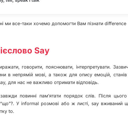
і ми все-таки хочемо допомогти Вам пізнати difference 
ієслово Say
иражати, говорити, пояснювати, інтерпретувати. Зазви
ни в непрямій мові, а також для опису емоцій, станів 
ay, для нас не важливо отримати відповідь.
 завжди повинні пам’ятати порядок слів. Після цьог
 “що”?. У informal розмові або ж листі, say вживаний 
тку to.
.