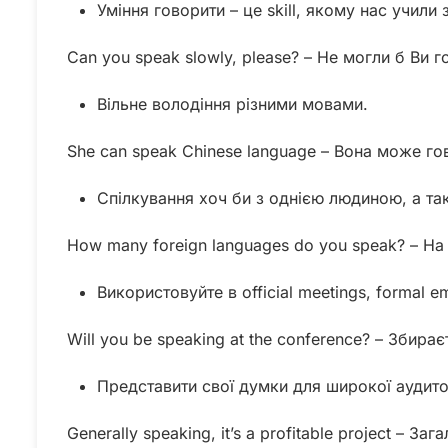
Уміння говорити – це skill, якому нас учили 
Can you speak slowly, please? – Не могли б Ви 
Вільне володіння різними мовами.
She can speak Chinese language – Вона може гов
Спілкування хоч би з однією людиною, а та
How many foreign languages do you speak? – На
Використовуйте в official meetings, formal e
Will you be speaking at the conference? – Збира
Представити свої думки для широкої аудитор
Generally speaking, it’s a profitable project – З