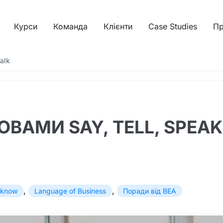
Курси
Команда
Клієнти
Case Studies
Пр
alk
ВАМИ SAY, TELL, SPEAK 
,
,
o know
Language of Business
Поради від BEA