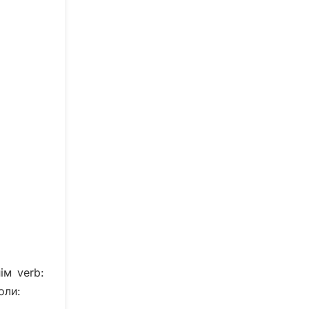
ім verb:
оли: