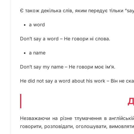
Є також декілька слів, яким передує тільки “say
a word
Don’t say a word – Не говори ні слова.
a name
Don’t say my name – Не говори моє ім’я.
He did not say a word about his work – Він не с
Д
Незважаючи на різне тлумачення в англійській 
говорити, розповідати, оголошувати, вимовляти