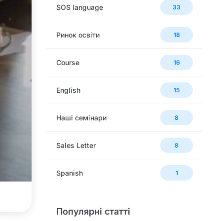
SOS language
33
Ринок освіти
18
Сourse
16
English
15
Наші семінари
8
Sales Letter
8
Spanish
1
Популярні статті