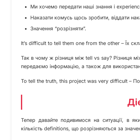
Ми хочемо передати наші знання і experienc
Наказати комусь щось зробити, віддати нак
Значення “розрізняти”.
It’s difficult to tell them one from the other – Їх
Так в чому ж різниця між tell vs say? Різниця м
передаємо інформацію, а також для використання
To tell the truth, this project was very difficult
Ді
Тепер давайте подивимося на ситуації, в як
кількість definitions, що розрізняються за знач