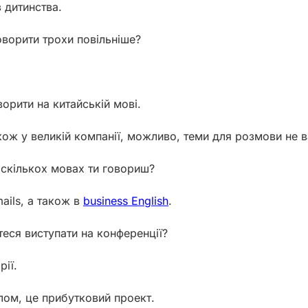
з дитинства.
говорити трохи повільніше?
орити на китайській мові.
кож у великій компанії, можливо, теми для розмови не в
 скількох мовах ти говориш?
mails, а також в
business English
.
єтеся виступати на конференції?
ії.
агалом, це прибутковий проект.