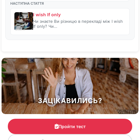
НАСТУПНА СТАТТЯ
I wish If only
Чи знаєте Ви різницю в перекладі між I wish
If only? Чи…
ЗАЦІКАВИЛИСЬ?
Пройти тест