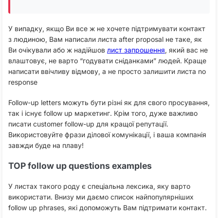
У випадку, якщо Ви все ж не хочете підтримувати контакт
з людиною, Вам написали листа after proposal не таке, як
Ви очікували або ж надійшов
лист запрошення
, який вас не
влаштовує, не варто “годувати сніданками” людей. Краще
написати ввічливу відмову, а не просто залишити листа no
response
Follow-up letters можуть бути різні як для свого просування,
так і існує follow up маркетинг. Крім того, дуже важливо
писати customer follow-up для кращої репутації.
Використовуйте фрази ділової комунікації, і ваша компанія
завжди буде на плаву!
TOP follow up questions examples
У листах такого роду є спеціальна лексика, яку варто
використати. Внизу ми даємо список найпопулярніших
follow up phrases, які допоможуть Вам підтримати контакт.