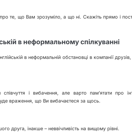
о те, що Вам зрозуміло, а що ні. Скажіть прямо і пост
йській в неформальному спілкуванні
глійській в неформальній обстановці в компанії друзів,
співчуття і вибачення, але варто пам’ятати про ін
буде враження, що Ви вибачаєтеся за щось.
го друга, інакше – неввічливість на вищому рівні.