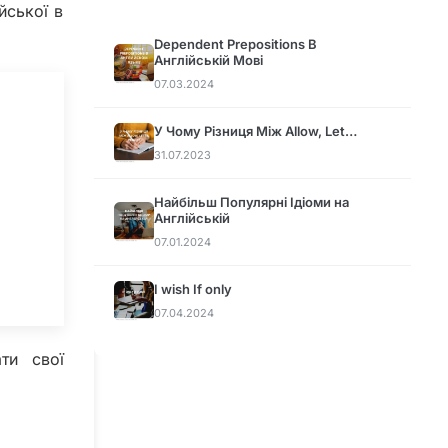
йської в
.
Dependent Prepositions В
Англійській Мові
07.03.2024
У Чому Різниця Між Allow, Let…
31.07.2023
Найбільш Популярні Ідіоми на
Англійській
07.01.2024
I wish If only
07.04.2024
ти свої