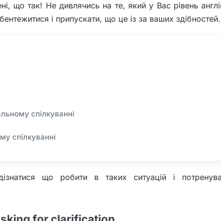
ні, що так! Не дивлячись на те, який у Вас рівень англі
бентежитися і припускати, що це із за ваших здібностей
альному спілкуванні
ому спілкуванні
знатися що робити в таких ситуацій і потренува
sking for clarification