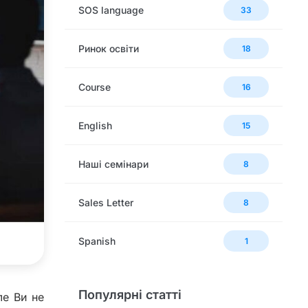
SOS language
33
Ринок освіти
18
Сourse
16
English
15
Наші семінари
8
Sales Letter
8
Spanish
1
Популярні статті
ле Ви не