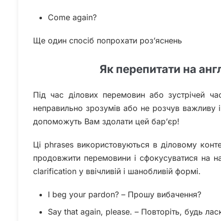
Come again?
Ще один спосіб попрохати роз’яснень
Як перепитати на анг
Під час ділових перемовин або зустрічей ча
неправильно зрозумів або не розчув важливу ін
допоможуть Вам здолати цей бар’єр!
Ці phrases використовуються в діловому контек
продовжити перемовини і сфокусуватися на на
clarification у ввічливій і шанобливій формі.
I beg your pardon? – Прошу вибачення?
Say that again, please. – Повторіть, будь лас