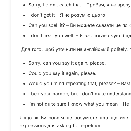
Sorry, I didn’t catch that – Пробач, я не зроз
I don’t get it – Я не розумію цього
Can you spell it? – Ви можете сказати це по
I don’t hear you well. – Я вас погано чую. (
Для того, щоб уточнити на англійській politely, п
Sorry, can you say it again, please.
Could you say it again, please.
Would you mind repeating that, please? – Ва
I beg your pardon, but I don’t quite understa
I’m not quite sure I know what you mean – Н
Якщо ж Ви зовсім не розумієте про що йде м
expressions для asking for repetition :