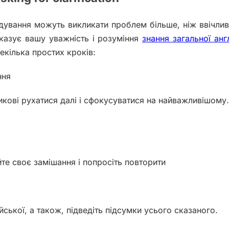
адування можуть викликати проблем більше, ніж ввічлив
оказує вашу уважність і розуміння
знання загальної анг
декілька простих кроків:
ння
кові рухатися далі і сфокусуватися на найважливішому
те своє замішання і попросіть повторити
йської, а також, підведіть підсумки усього сказаного.