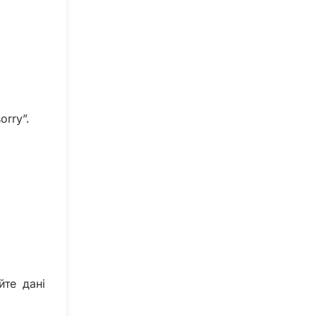
orry”.
йте дані