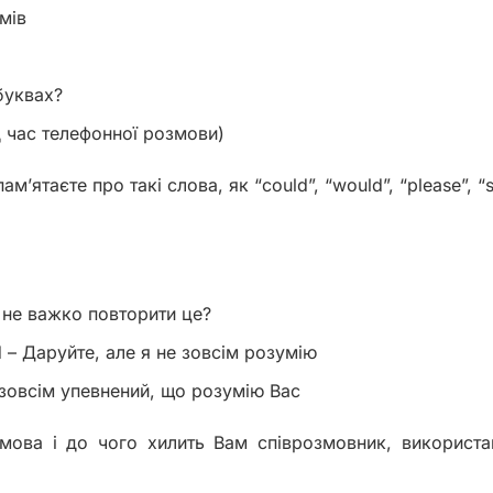
умів
 буквах?
під час телефонної розмови)
ам’ятаєте про такі слова, як “could”, “would”, “please”, “s
м не важко повторити це?
nd – Даруйте, але я не зовсім розумію
е зовсім упевнений, що розумію Вас
ова і до чого хилить Вам співрозмовник, використа