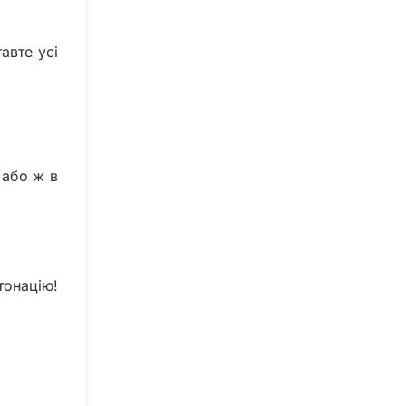
авте усі
 або ж в
тонацію!