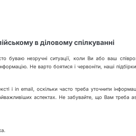
лійському в діловому спілкуванні
сто буваю незручні ситуації, коли Ви або ваш співр
формацію. Не варто боятися і червоніти, наші підбірки
сті і in email, оскільки часто треба уточнити інформа
йважливіших аспектах. Не забувайте, що Вам треба as
ка.