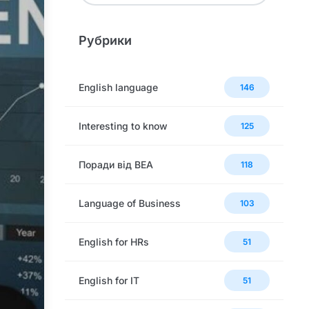
Рубрики
English language
146
Interesting to know
125
Поради від BEA
118
Language of Business
103
English for HRs
51
English for IT
51