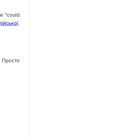
е “could
лійської
.
. Просто