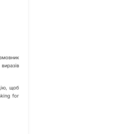
озмовник
 виразів
цію, щоб
king for