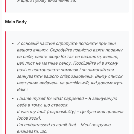
Я щиро прошу вибачення за.
Main Body
У основній частині спробуйте пояснити причини
вашого вчинку. Спробуйте повністю взяти провину
на себе, навіть якщо Ви так не вважаєте, інакше,
цей лист не матиме сенсу. Пообіцяйте ні в якому
разі не повторювати помилок і не намагайтеся
звинуватити вашого співрозмовника. Внизу список
наступних вибачень на англійській, які допоможуть
Вам :
I blame myself for what happened – Я звинувачую
себе в тому, що сталося.
It was my fault (responsibility) – Це була моя провина
(обов’язок).
I’m embarrassed to admit that – Мені незручно
визнавати, що.