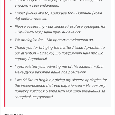
виразити свої вибачення.
I must (would like to) apologise for – Повинен (хотів
би) вибачитися за.
Please accept my / our sincere / profuse apologies for
– Прийміть мої / наші щирі вибачення.
We apologise for – Ми просимо вибачення за.
Thank you for bringing the matter / issue / problem to
our attention – Спасибі, що повідомили нам про цю
справу / проблемі.
I appreciated your advising me of this incident – Для
мене дуже важливе ваше повідомлення.
I would like to begin by giving my sincere apologies for
the inconvenience that you experienced – На самому
початку хотілося б виразити мої щирі вибачення за
заподіяні незручності.