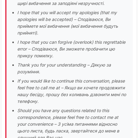
щирі вибачення за заподіяні незручності.
I hope that you will accept my apologies (that my
apologies will be accepted) – Сподіваюся, Ви
приймете мої вибачення (мої вибачення будуть
прийняті).
I hope that you can forgive (overlook) this regrettable
error – Сподіваюся, Ви зможете пробачити цю
прикру помилку.
Thank you for your understanding – Дякую за
розуміння.
If you would like to continue this conversation, please
feel free to call me at – Якщо ви хочете продовжити
нашу бесіду, прошу без коливань дзвонити мені по
телефону.
Should you have any questions related to this
correspondence, please feel free to contact me at
your convenience – З усіма питаннями відносно
цього листа, будь ласка, звертайтеся до мене в
слушний для Вас час.