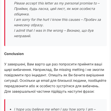
Please accept this letter as my personal promise to –
Прийми, будь ласка, цей лист, як моя особиста
обіцянка.
I am sorry for the hurt I know this causes – Пробач за
нанесену образу.
I admit that I was in the wrong – Визнаю, що був
неправий.
Conclusion
У завершені, Вам варто ще раз попросити прийняти ваші
щирі вибачення. Наприклад, Ви missing metting і не змогли
повідомити про інцидент. Опишіть як Ви бачите вирішення
ситуації. Оскільки це email для близької людини, пообіцяйте
передзвонити або ж особисто зустрітися для вибачень.
Для завершальної частини підійдуть наступні фрази:
I hope you believe me when I say how sorry I am –