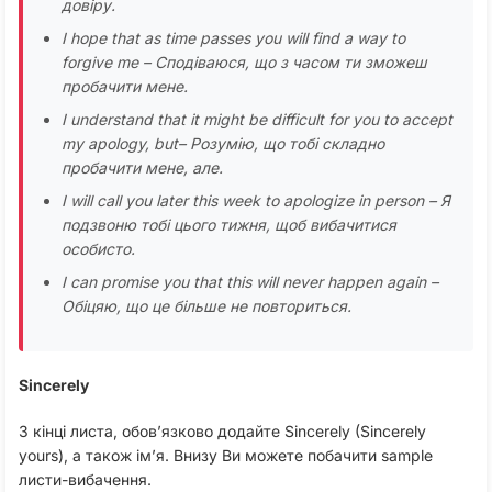
довіру.
I hope that as time passes you will find a way to
forgive me – Сподіваюся, що з часом ти зможеш
пробачити мене.
I understand that it might be difficult for you to accept
my apology, but– Розумію, що тобі складно
пробачити мене, але.
I will call you later this week to apologize in person – Я
подзвоню тобі цього тижня, щоб вибачитися
особисто.
I can promise you that this will never happen again –
Обіцяю, що це більше не повториться.
Sincerely
З кінці листа, обов’язково додайте Sincerely (Sincerely
yours), а також ім’я. Внизу Ви можете побачити sample
листи-вибачення.