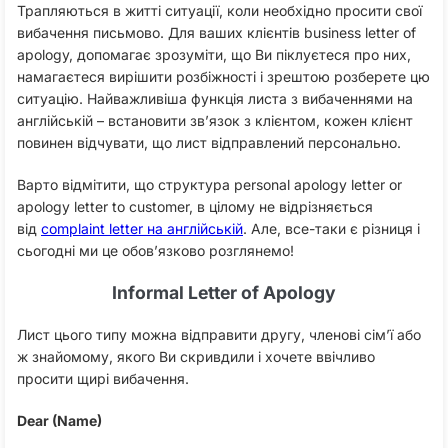
Трапляються в житті ситуації, коли необхідно просити свої
вибачення письмово. Для ваших клієнтів business letter of
apology, допомагає зрозуміти, що Ви піклуєтеся про них,
намагаєтеся вирішити розбіжності і зрештою розберете цю
ситуацію. Найважливіша функція листа з вибаченнями на
англійській – встановити зв’язок з клієнтом, кожен клієнт
повинен відчувати, що лист відправлений персонально.
Варто відмітити, що структура personal apology letter or
apology letter to customer, в цілому не відрізняється
від
complaint letter на англійській
. Але, все-таки є різниця і
сьогодні ми це обов’язково розглянемо!
Informal Letter of Apology
Лист цього типу можна відправити другу, членові сім’ї або
ж знайомому, якого Ви скривдили і хочете ввічливо
просити щирі вибачення.
Dear (Name)