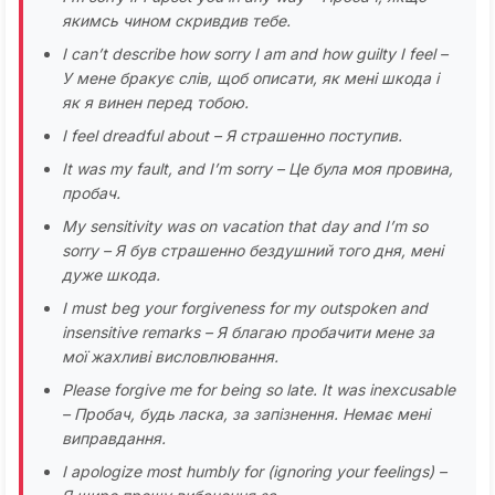
якимсь чином скривдив тебе.
I can’t describe how sorry I am and how guilty I feel –
У мене бракує слів, щоб описати, як мені шкода і
як я винен перед тобою.
I feel dreadful about – Я страшенно поступив.
It was my fault, and I’m sorry – Це була моя провина,
пробач.
My sensitivity was on vacation that day and I’m so
sorry – Я був страшенно бездушний того дня, мені
дуже шкода.
I must beg your forgiveness for my outspoken and
insensitive remarks – Я благаю пробачити мене за
мої жахливі висловлювання.
Please forgive me for being so late. It was inexcusable
– Пробач, будь ласка, за запізнення. Немає мені
виправдання.
I apologize most humbly for (ignoring your feelings) –