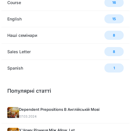
Сourse
16
English
15
Наші семінари
8
Sales Letter
8
Spanish
1
Популярні статті
Dependent Prepositions В Англійській Мові
07.03.2024
У Чому Різниця Між Allow, Let…