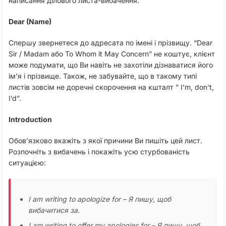
написання ділового листа-вибачення.
Dear (Name)
Спершу звернетеся до адресата по імені і прізвищу. “Dear
Sir / Madam або To Whom it May Concern” не коштує, клієнт
може подумати, що Ви навіть не захотіли дізнаватися його
ім’я і прізвище. Також, не забувайте, що в такому типі
листів зовсім не доречні скорочення на кшталт ” I’m, don’t,
I’d”.
Introduction
Обов’язково вкажіть з якої причини Ви пишіть цей лист.
Розпочніть з вибачень і покажіть усю стурбованість
ситуацією:
I am writing to apologize for – Я пишу, щоб
вибачитися за.
I am writing to offer my apologies for – Я пишу, щоб