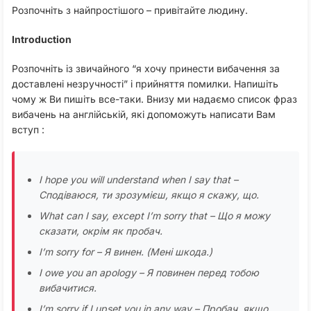
Розпочніть з найпростішого – привітайте людину.
Introduction
Розпочніть із звичайного “я хочу принести вибачення за
доставлені незручності” і прийняття помилки. Напишіть
чому ж Ви пишіть все-таки. Внизу ми надаємо список фраз
вибачень на англійській, які допоможуть написати Вам
вступ :
I hope you will understand when I say that –
Сподіваюся, ти зрозумієш, якщо я скажу, що.
What can I say, except I’m sorry that – Що я можу
сказати, окрім як пробач.
I’m sorry for – Я винен. (Мені шкода.)
I owe you an apology – Я повинен перед тобою
вибачитися.
I’m sorry if I upset you in any way – Пробач, якщо