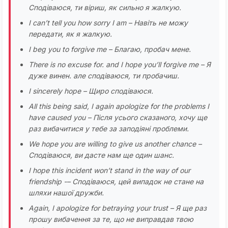
Сподіваюся, ти віриш, як сильно я жалкую.
I can’t tell you how sorry I am – Навіть не можу
передати, як я жалкую.
I beg you to forgive me – Благаю, пробач мене.
There is no excuse for. and I hope you’ll forgive me – Я
дуже винен. але сподіваюся, ти пробачиш.
I sincerely hope – Щиро сподіваюся.
All this being said, I again apologize for the problems I
have caused you – Після усього сказаного, хочу ще
раз вибачитися у тебе за заподіяні проблеми.
We hope you are willing to give us another chance –
Сподіваюся, ви дасте нам ще один шанс.
I hope this incident won’t stand in the way of our
friendship -– Сподіваюся, цей випадок не стане на
шляхи нашої дружби.
Again, I apologize for betraying your trust – Я ще раз
прошу вибачення за те, що не виправдав твою