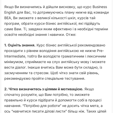
Якщо Ви визначились й дійшли висновку, що курс Business
English для Вас, то дотримуючись плану нижче від команди
BEA, Ви зможете з великої кількості шкіл, курсів тай
програм, обрати курси бізнес англійської, які підійдуть
саме Вам. Ті, завдяки яким ефективно і в необхідні терміни
освоїте необхідні знання і навички. Отже:
1. Оцініть знання.
Курс бізнес англійської рекомендовано
проходити з рівнем володіння англійською не нижче Pre-
Intermediate, тобто Ви володієте граматичним і лексичним
мінімумом, сприймаєте на слух англійську мову і можете
вести діалог. Інакше вчитись Вам може бути складно, із
засмученням та стресом. Щоб чітко знати свій рівень,
рекомендуємо пройти спеціальне тестування.
2. Чітко визначитесь з цілями й мотивацією.
Якщо
спочатку розуміти, що Вам потрібно, то зможете
правильно й курси підібрати й допомогти собі в процесі
навчання. “Потрібно для роботи” не досить чітка мета, а
ось “навчитися писати ділові листи” більш ніж. Таких цілей