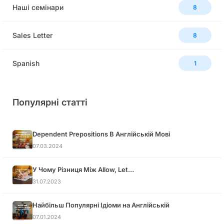
Наші семінари
8
Sales Letter
8
Spanish
1
Популярні статті
Dependent Prepositions В Англійській Мові
07.03.2024
У Чому Різниця Між Allow, Let…
31.07.2023
Найбільш Популярні Ідіоми на Англійській
07.01.2024