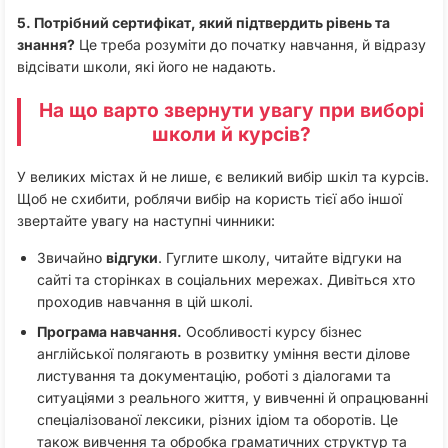
5. Потрібний сертифікат, який підтвердить рівень та
знання?
Це треба розуміти до початку навчання, й відразу
відсівати школи, які його не надають.
На що варто звернути увагу при виборі
школи й курсів?
У великих містах й не лише, є великий вибір шкіл та курсів.
Щоб не схибити, роблячи вибір на користь тієї або іншої
звертайте увагу на наступні чинники:
Звичайно
відгуки
. Гуглите школу, читайте відгуки на
сайті та сторінках в соціальних мережах. Дивіться хто
проходив навчання в цій школі.
Програма навчання
.
Особливості курсу бізнес
англійської полягають в розвитку уміння вести ділове
листування та документацію, роботі з діалогами та
ситуаціями з реального життя, у вивченні й опрацюванні
спеціалізованої лексики, різних ідіом та оборотів. Це
також вивчення та обробка граматичних структур та