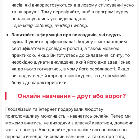
часів, які використовуються в діловому спілкуванні усно
та на аркуші. Тому перевіряйте, щоб в програмі курсу
опрацьовувались усі види завдань
:
speaking
,
listening
,
reading
і
writing
.
Запитайте інформацію про викладачів, які ведуть
курс.
Шукайте професіонала! Людину з міжнародним
сертифікатом й досвідом роботи, а також мовною
практикою. Якщо Ви готуєтесь до складання іспиту, то
необхідно шукати викладача, який його вже здав і знає,
як до нього готуватись, в чому його особливості. Якщо
викладач веде й корпоративні курси, то це відмінний
бонус до характеристики.
Онлайн навчання – друг або ворог?
Глобалізація та інтернет подарували людству
приголомшливу можливість – навчатись онлайн. Тепер ми
можемо вчитись, не виходячи з власної квартири, долаючи
час та простір. Але давайте детальніше поговоримо про
переваги й недоліки онлайн навчання, а також про того,