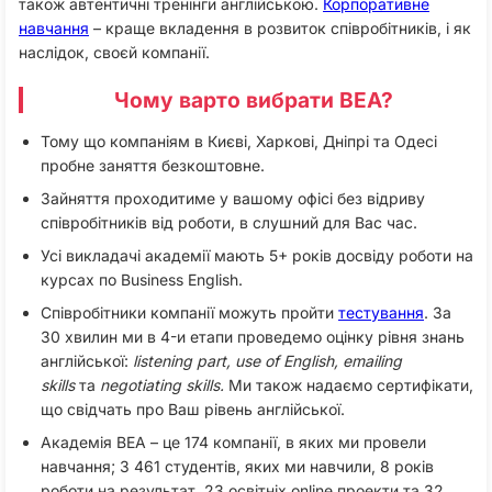
також автентичні тренінги англійською.
Корпоративне
навчання
– краще вкладення в розвиток співробітників, і як
наслідок, своєй компанії.
Чому варто вибрати BEA?
Тому що компаніям в Києві, Харкові, Дніпрі та Одесі
пробне заняття безкоштовне.
Зайняття проходитиме у вашому офісі без відриву
співробітників від роботи, в слушний для Вас час.
Усі викладачі академії мають 5+ років досвіду роботи на
курсах по Business English.
Співробітники компанії можуть пройти
тестування
. За
30 хвилин ми в 4-и етапи проведемо оцінку рівня знань
англійської:
listening part, use of English, emailing
skills
та
negotiating skills.
Ми також надаємо сертифікати,
що свідчать про Ваш рівень англійської.
Академія BEA – це 174 компанії, в яких ми провели
навчання; 3 461 студентів, яких ми навчили, 8 років
роботи на результат, 23 освітніх online проекти та 32