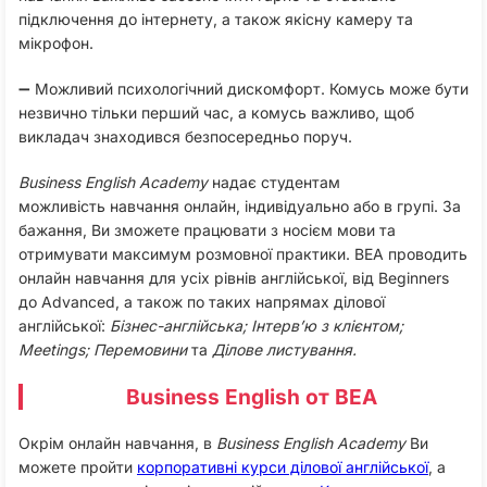
підключення до інтернету, а також якісну камеру та
мікрофон.
➖ Можливий психологічний дискомфорт. Комусь може бути
незвично тільки перший час, а комусь важливо, щоб
викладач знаходився безпосередньо поруч.
Business English Academy
надає студентам
можливість навчання онлайн, індивідуально або в групі. За
бажання, Ви зможете працювати з носієм мови та
отримувати максимум розмовної практики. BEA проводить
онлайн навчання для усіх рівнів англійської, від Beginners
до Advanced, а також по таких напрямах ділової
англійської:
Бізнес-англійська; Інтерв’ю з клієнтом;
Meetings; Перемовини
та
Ділове листування.
Business English от BEA
Окрім онлайн навчання, в
Business English Academy
Ви
можете пройти
корпоративні курси ділової англійської
, а