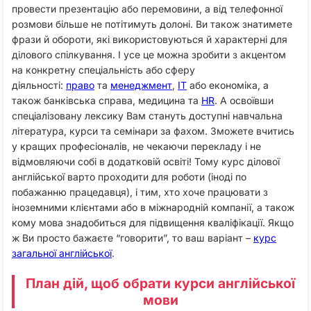
провести презентацію або перемовини, а від телефонної
розмови більше не потітимуть долоні. Ви також знатимете
фрази й обороти, які використовуються й характерні для
ділового спілкування. І усе це можна зробити з акцентом
на конкретну спеціальність або сферу
діяльності:
право
та
менеджмент
,
IT
або економіка, а
також банківська справа, медицина та
HR
. А освоївши
спеціалізовану лексику Вам стануть доступні навчальна
література, курси та семінари за фахом. Зможете вчитись
у кращих професіоналів, не чекаючи перекладу і не
відмовляючи собі в додатковій освіті! Тому курс ділової
англійської варто проходити для роботи (іноді по
побажанню працедавця), і тим, хто хоче працювати з
іноземними клієнтами або в міжнародній компанії, а також
кому мова знадобиться для підвищення кваліфікації. Якщо
ж Ви просто бажаєте “говорити”, то ваш варіант –
курс
загальної англійської
.
План дій, щоб обрати курси англійської
мови