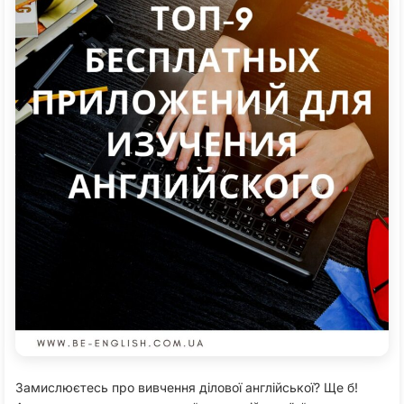
Замислюєтесь про вивчення ділової англійської? Ще б!