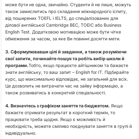
може бути не одна, звичайно. Студенти й не лише, можуть
також замислитись про складання міжнародного іспиту,
від поширених TOEFL і IELTS, до спеціалізованих для
ділової англійської Cambridge BEC, TOEIC або Business
English Test. Додатковою мотивацією може бути чітке
обмеження за часом, за яке Ви повинні досягти мети.
3. Сформулювавши цілі й завдання, а також розуміючи
свої запити, починайте пошук та робіть вибір школи й
програми.
Тобто, якщо працюєте айтішником та бажаєте
знати англійську, то ваш запит – English for IT. Підбирайте
курс, що максимально відповідає, не загальний для всіх.
Це дозволить не витрачати час на зайву інформацію, а
також розвиватись в конкретній спеціальності.
4. Визначтесь з графіком заняття та бюджетом.
Якщо
бажаєте отримати результат в короткий термін, то
працювати треба щодня. Якщо є можливість й
необхідність, можете сміливо поєднувати заняття в групі й
індивідуально.