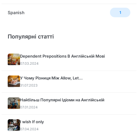
Spanish
1
Популярні статті
Dependent Prepositions В Англійській Мові
07.03.2024
У Чому Різниця Між Allow, Let…
31.07.2023
Найбільш Популярні Ідіоми на Англійській
07.01.2024
I wish If only
07.04.2024