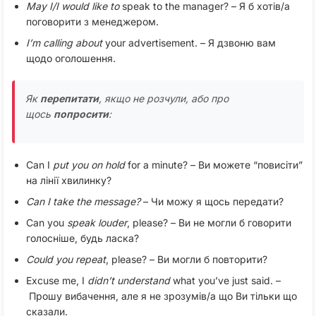
May I/I
would like to
speak to the manager? – Я б хотів/а
поговорити з менеджером.
I’m
calling
about
your advertisement. – Я дзвоню вам
щодо оголошення.
Як
перепитати
, якщо не розчули, або про
щось
попросити
:
Can I
put you on hold
for a minute? – Ви можете “повисіти”
на лінії хвилинку?
Can
I
take
the
message?
– Чи можу я щось передати?
Can you
speak
louder
, please? – Ви не могли б говорити
голосніше, будь ласка?
Could
you
repeat
, please? – Ви могли б повторити?
Excuse me, I
didn’t
understand
what you’ve just said. –
Прошу вибачення, але я не зрозумів/а що Ви тільки що
сказали.