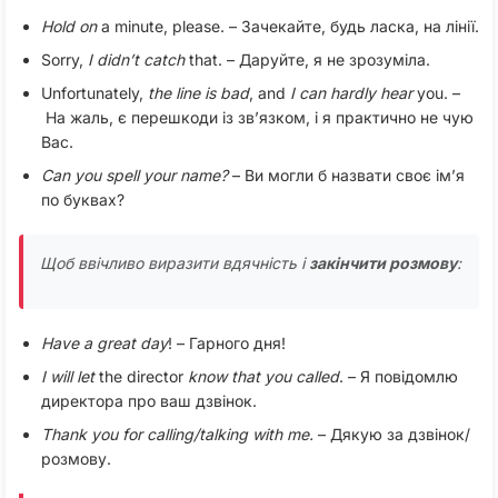
Hold on
a minute, please. – Зачекайте, будь ласка, на лінії.
Sorry,
I didn’t catch
that. – Даруйте, я не зрозуміла.
Unfortunately,
the line is bad
, and
I can hardly hear
you. –
На жаль, є перешкоди із зв’язком, і я практично не чую
Вас.
Can
you
spell
your
name?
– Ви могли б назвати своє ім’я
по буквах?
Щоб ввічливо виразити вдячність і
закінчити розмову
:
Have a great day
! – Гарного дня!
I will let
the director
know
that you called
. – Я повідомлю
директора про ваш дзвінок.
Thank you for calling/talking with me.
– Дякую за дзвінок/
розмову.