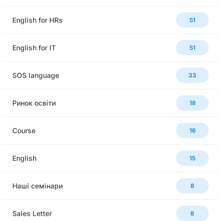
English for HRs
51
English for IT
51
SOS language
33
Ринок освіти
18
Сourse
16
English
15
Наші семінари
8
Sales Letter
8