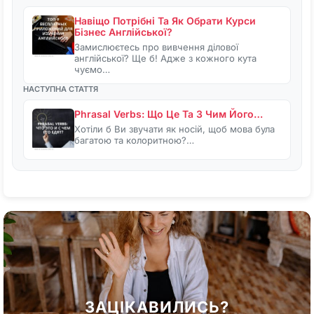
Навіщо Потрібні Та Як Обрати Курси
Бізнес Англійської?
Замислюєтесь про вивчення ділової
англійської? Ще б! Адже з кожного кута
чуємо…
НАСТУПНА СТАТТЯ
Phrasal Verbs: Що Це Та З Чим Його…
Хотіли б Ви звучати як носій, щоб мова була
багатою та колоритною?…
ЗАЦІКАВИЛИСЬ?