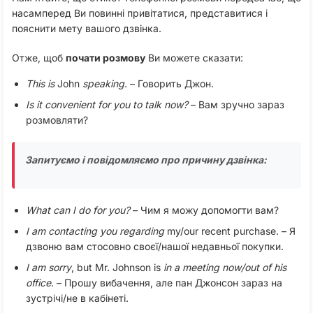
насамперед Ви повинні привітатися, представитися і
пояснити мету вашого дзвінка.
Отже, щоб
почати розмову
Ви можете сказати:
This is
John
speaking
. – Говорить Джон.
Is it convenient for you to talk now?
– Вам зручно зараз
розмовляти?
Запитуємо і повідомляємо про причину дзвінка:
What can I do for you?
– Чим я можу допомогти вам?
I am contacting you regarding
my/our recent purchase. – Я
дзвоню вам стосовно своєї/нашої недавньої покупки.
I am sorry
, but Mr. Johnson is
in a meeting now/out of his
office
. – Прошу вибачення, але пан Джонсон зараз на
зустрічі/не в кабінеті.