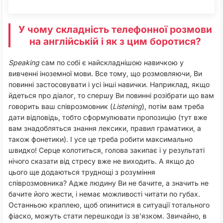
У чому складність телефонної розмови
на англійській і як з цим боротися?
Speaking
сам по собі є найскладнішою навичкою у
вивченні іноземної мови. Все тому, що розмовляючи, Ви
повинні застосовувати і усі інші навички. Наприклад, якщо
йдеться про діалог, то спершу Ви повинні розібрати що вам
говорить ваш співрозмовник (
Listening
), потім вам треба
дати відповідь, тобто сформулювати пропозицію (тут вже
вам знадобляться знання лексики, правил граматики, а
також фонетики). І усе це треба робити максимально
швидко! Серце колотиться, голова закипає і у результаті
нічого сказати від стресу вже не виходить. А якщо до
цього ще додаються труднощі з розуміння
співрозмовника? Адже людину Ви не бачите, а значить не
бачите його жести, і немає можливості читати по губах.
Останньою краплею, щоб опинитися в ситуації тотального
фіаско, можуть стати перешкоди із зв’язком. Звичайно, в