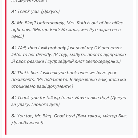
A:
Thank you.
(Дякую.)
S:
Mr. Bing? Unfortunately, Mrs. Ruth is out of her office
right now.
(Містер Бінг? На жаль, міс Руті зараз не в
офісі.)
A:
Well, then I will probably just send my CV and cover
letter to her directly.
(Я тоді, мабуть, просто відправлю
їй своє резюме і супровідний лист безпосередньо.)
S:
That’s fine. I will call you back once we have your
documents.
(Як побажаєте. Я перезвоню вам, коли ми
отримаємо ваші документи.)
A:
Thank you for talking to me. Have a nice day!
(Дякую
за увагу. Гарного дня!)
S:
You too, Mr. Bing. Good buy!
(Вам також, містер Бінг.
До побачення!)