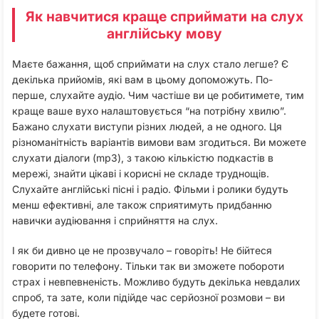
Як навчитися краще сприймати на слух
англійську мову
Маєте бажання, щоб сприймати на слух стало легше? Є
декілька прийомів, які вам в цьому допоможуть. По-
перше, слухайте аудіо. Чим частіше ви це робитимете, тим
краще ваше вухо налаштовується “на потрібну хвилю”.
Бажано слухати виступи різних людей, а не одного. Ця
різноманітність варіантів вимови вам згодиться. Ви можете
слухати діалоги (mp3), з такою кількістю подкастів в
мережі, знайти цікаві і корисні не складе труднощів.
Слухайте англійські пісні і радіо. Фільми і ролики будуть
менш ефективні, але також сприятимуть придбанню
навички аудіювання і сприйняття на слух.
І як би дивно це не прозвучало – говоріть! Не бійтеся
говорити по телефону. Тільки так ви зможете побороти
страх і невпевненість. Можливо будуть декілька невдалих
спроб, та зате, коли підійде час серйозної розмови – ви
будете готові.