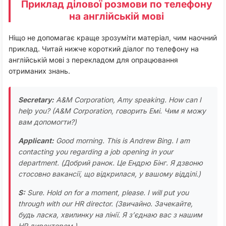
Приклад ділової розмови по телефону
на англійській мові
Ніщо не допомагає краще зрозуміти матеріал, чим наочний
приклад. Читай нижче короткий діалог по телефону на
англійській мові з перекладом для опрацювання
отриманих знань.
Secretary:
A&M Corporation, Amy speaking. How can I
help you?
(A&M Corporation, говорить Емі. Чим я можу
вам допомогти?)
Applicant:
Good morning. This is Andrew Bing. I am
contacting you regarding a job opening in your
department.
(Добрий ранок. Це Ендрю Бінг. Я дзвоню
стосовно вакансії, що відкрилася, у вашому відділі.)
S:
Sure. Hold on for a moment, please. I will put you
through with our HR director.
(Звичайно. Зачекайте,
будь ласка, хвилинку на лінії. Я з’єднаю вас з нашим
HR директором.)