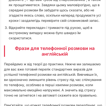
як прощатиметеся. Завдяки цьому маловірогідно, що в
середині розмови Ви забудете щось сказати, або не
згадаєте якесь слово, оскільки наперед продумаєте усі
кроки і заздалегідь перевірите свій словниковий запас.
Відкрийте перекладач і тримаєте під рукою, щоб в
екстреному випадку можна було швидко їм
скористатися.
Фрази для телефонної розмови на
англійській
Перейдемо ж від теорії до практики. Нижче ми залишаємо
для вас вже готовий перелік стандартних виразів для
успішної телефонної розмови на англійській. Вивчивши їх,
ви однозначно зменшите рівень стресу під час спілкування
по телефону, особливо в перші хвилини розмови, коли
максимально емоційно напружені. А значить від стресу
точно не затнетеся і на автоматі скажите все правильно.
Пам’ятайте, що етикет телефонної розмови передбачає, що