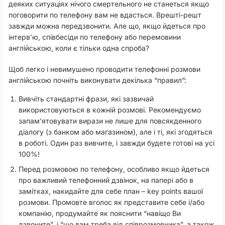
деяких ситуаціях нічого смертельного не станеться якщо
поговорити по телефону вам не вдасться. Врешті-решт
завжди можна передзвонити. Але що, якщо йдеться про
інтерв’ю, співбесіди по телефону або перемовини
англійською, коли є тільки одна спроба?
Щоб легко і невимушено проводити телефонні розмови
англійською почніть виконувати декілька “правил”:
Вивчіть стандартні фрази, які зазвичай
використовуються в кожній розмові. Рекомендуємо
запам’ятовувати вирази не лише для повсякденного
діалогу (з банком або магазином), але і ті, які згодяться
в роботі. Один раз вивчите, і завжди будете готові на усі
100%!
Перед розмовою по телефону, особливо якщо йдеться
про важливий телефонний дзвінок, на папері або в
замітках, накидайте для себе план – key points вашої
розмови. Промовте вголос як представите себе і/або
компанію, продумайте як пояснити “навіщо Ви
дзвоните”, і “що вам треба від співрозмовника”, а також