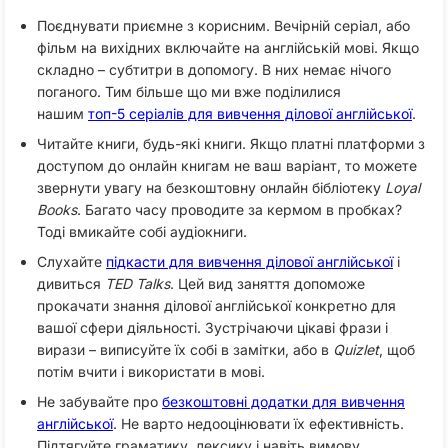
Поєднувати приємне з корисним. Вечірній серіал, або
фільм на вихідних включайте на англійській мові. Якщо
складно – субтитри в допомогу. В них немає нічого
поганого. Тим більше що ми вже поділилися
нашим
топ-5 серіалів для вивчення ділової англійської
.
Читайте книги, будь-які книги. Якщо платні платформи з
доступом до онлайн книгам не ваш варіант, то можете
звернути увагу на безкоштовну онлайн бібліотеку
Loyal
Books
. Багато часу проводите за кермом в пробках?
Тоді вмикайте собі аудіокниги.
Слухайте
підкасти для вивчення ділової англійської
і
дивиться
TED Talks
. Цей вид заняття допоможе
прокачати знання ділової англійської конкретно для
вашої сфери діяльності. Зустрічаючи цікаві фрази і
вирази – виписуйте їх собі в замітки, або в
Quizlet
, щоб
потім вчити і використати в мові.
Не забувайте про
безкоштовні додатки для вивчення
англійської
. Не варто недооцінювати їх ефективність.
Підтягуйте граматику, лексику і навіть вимову.