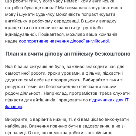
Що робити тим, у кого часу немає і кому англійська
потрібна була ще вчора? Максимально занурюватися в
мову і шукати будь-яку можливість попрактикувати
англійську в робочому середовищі. В цьому випадку
краще піти на інтенсивне заняття (у групі і/або
індивідуально). Поцікавтеся, можливо ваша компанія
надає
корпоративне навчання ділової англійської
.
План як вчити ділову англійську безкоштовно
Яка б ваша ситуація не була, важливо знаходити час для
самостійної роботи. Уроки уроками, а фільми, підкасти і
додатки самі себе не пропрацюють. Вибирайте тільки ті
ресурси і теми, які безпосередньо пов’язані з вашим
родом діяльності. Наприклад, програмістові треба слухати
підкасти для айтішників і працювати по
підручниках для IT
фахівців
.
Вибирайте, з варіантів нижче, ті, які вам цікаво виконувати
найбільше. Вивчення повинно бути в задоволення, а не з-
під палиці. Отже, що ж можна робити з англійської: