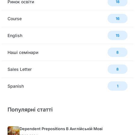
Ринок освіти
18
Сourse
16
English
15
Наші семінари
8
Sales Letter
8
Spanish
1
Популярні статті
Dependent Prepositions В Англійській Мові