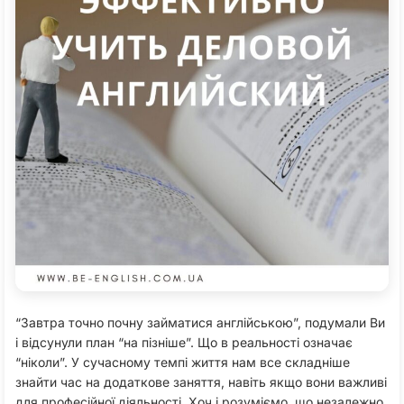
“Завтра точно почну займатися англійською”, подумали Ви
і відсунули план “на пізніше”. Що в реальності означає
“ніколи”. У сучасному темпі життя нам все складніше
знайти час на додаткове заняття, навіть якщо вони важливі
для професійної діяльності. Хоч і розуміємо, що незалежно