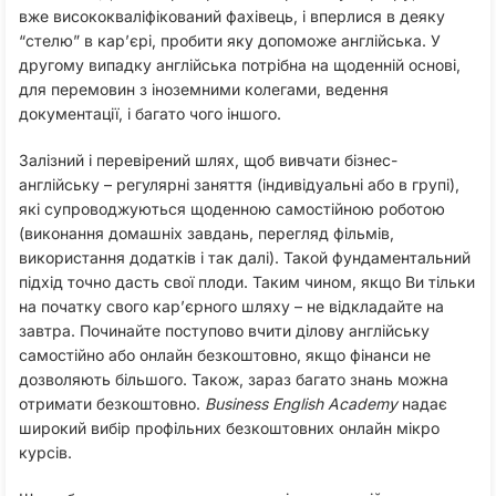
вже висококваліфікований фахівець, і вперлися в деяку
“стелю” в кар’єрі, пробити яку допоможе англійська. У
другому випадку англійська потрібна на щоденній основі,
для перемовин з іноземними колегами, ведення
документації, і багато чого іншого.
Залізний і перевірений шлях, щоб вивчати бізнес-
англійську – регулярні заняття (індивідуальні або в групі),
які супроводжуються щоденною самостійною роботою
(виконання домашніх завдань, перегляд фільмів,
використання додатків і так далі). Такой фундаментальний
підхід точно дасть свої плоди. Таким чином, якщо Ви тільки
на початку свого кар’єрного шляху – не відкладайте на
завтра. Починайте поступово вчити ділову англійську
самостійно або онлайн безкоштовно, якщо фінанси не
дозволяють більшого. Також, зараз багато знань можна
отримати безкоштовно.
Business English Academy
надає
широкий вибір профільних безкоштовних онлайн мікро
курсів.