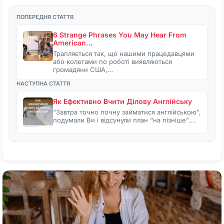
ПОПЕРЕДНЯ СТАТТЯ
6 Strange Phrases You May Hear From
American…
Трапляється так, що нашими працедавцями
або колегами по роботі виявляються
громадяни США,…
НАСТУПНА СТАТТЯ
Як Ефективно Вчити Ділову Англійську
“Завтра точно почну займатися англійською”,
подумали Ви і відсунули план “на пізніше”.…