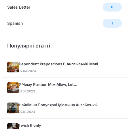
Sales Letter
8
Spanish
1
Популярні статті
Dependent Prepositions В Англійській Мові
07.03.2024
У Чому Різниця Між Allow, Let…
31.07.2023
Найбільш Популярні Ідіоми на Англійській
07.01.2024
I wish If only