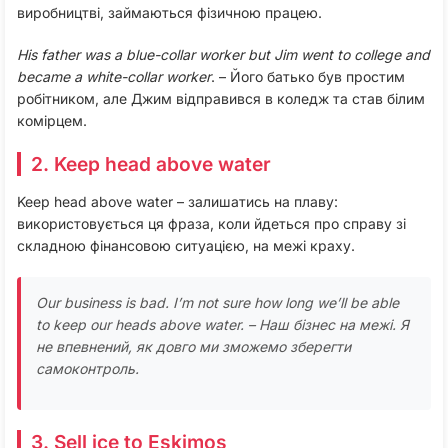
виробництві, займаються фізичною працею.
His father was a blue-collar worker but Jim went to college and
became a white-collar worker
. – Його батько був простим
робітником, але Джим відправився в коледж та став білим
комірцем.
2. Keep head above water
Keep head above water – залишатись на плаву:
використовується ця фраза, коли йдеться про справу зі
складною фінансовою ситуацією, на межі краху.
Our business is bad. I’m not sure how long we’ll be able
to keep our heads above water.
– Наш бізнес на межі. Я
не впевнений, як довго ми зможемо зберегти
самоконтроль.
3. Sell ice to Eskimos