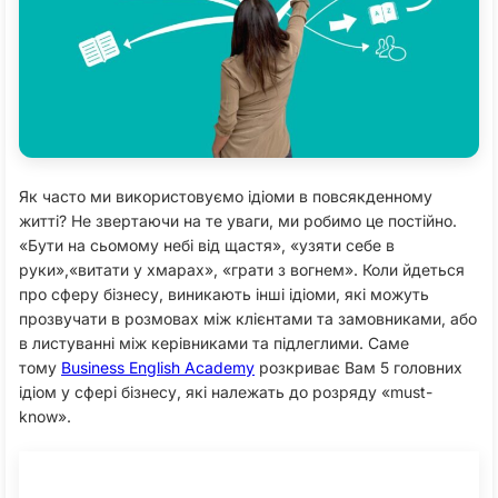
Як часто ми використовуємо ідіоми в повсякденному
житті? Не звертаючи на те уваги, ми робимо це постійно.
«Бути на сьомому небі від щастя», «узяти себе в
руки»,«витати у хмарах», «грати з вогнем». Коли йдеться
про сферу бізнесу, виникають інші ідіоми, які можуть
прозвучати в розмовах між клієнтами та замовниками, або
в листуванні між керівниками та підлеглими. Саме
тому
Business English Academy
розкриває Вам 5 головних
ідіом у сфері бізнесу, які належать до розряду «must-
know».