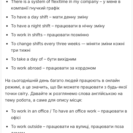
There is a system of flexitime in my company – у мене в
компанії гнучкий графік
To have a day shift – мати денну зміну
To have a night shift – працювати в нічну зміну
To work in shifts – працювати позмінно
To change shifts every three weeks -– міняти зміни кожні
три тижні
To take a day of – бути вихідним
To work abroad – працювати за кордоном
На сьогоднішній день багато людей працюють в онлайн
режимі, а це значить, що Ви можете працювати з будь-якої
точки світу. Давайте ж розглянемо слова англійською на
тему робота, а саме для опису місця:
To work in an office / To have an office work – працювати в
офісі
To work outside – працювати на вулиці, працювати поза
домом