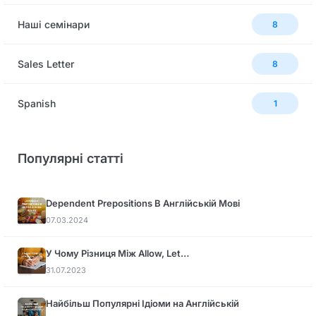
Наші семінари
8
Sales Letter
8
Spanish
1
Популярні статті
Dependent Prepositions В Англійській Мові
07.03.2024
У Чому Різниця Між Allow, Let…
31.07.2023
Найбільш Популярні Ідіоми на Англійській