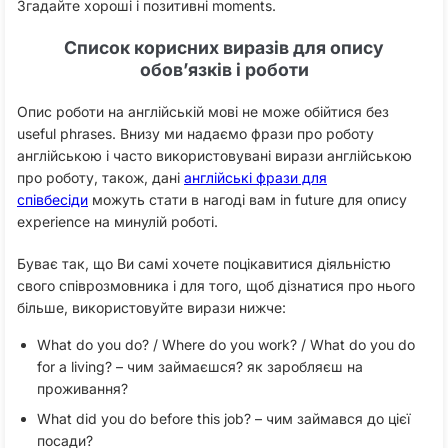
Згадайте хороші і позитивні moments.
Список корисних виразів для опису
обов’язків і роботи
Опис роботи на англійській мові не може обійтися без
useful phrases. Внизу ми надаємо фрази про роботу
англійською і часто використовувані вирази англійською
про роботу, також, дані
англійські фрази для
співбесіди
можуть стати в нагоді вам in future для опису
experience на минулій роботі.
Буває так, що Ви самі хочете поцікавитися діяльністю
свого співрозмовника і для того, щоб дізнатися про нього
більше, використовуйте вирази нижче:
What do you do? / Where do you work? / What do you do
for a living? – чим займаєшся? як заробляєш на
проживання?
What did you do before this job? – чим займався до цієї
посади?