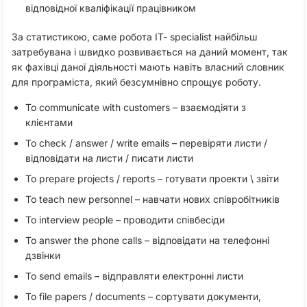
відповідної кваліфікації працівником
За статистикою, саме робота IT- specialist найбільш
затребувана і швидко розвивається на даний момент, так
як фахівці даної діяльності мають навіть власний словник
для програміста, який безсумнівно спрощує роботу.
To communicate with customers – взаємодіяти з
клієнтами
To check / answer / write emails – перевіряти листи /
відповідати на листи / писати листи
To prepare projects / reports – готувати проекти \ звіти
To teach new personnel – навчати нових співробітників
To interview people – проводити співбесіди
To answer the phone calls – відповідати на телефонні
дзвінки
To send emails – відправляти електронні листи
To file papers / documents – сортувати документи,