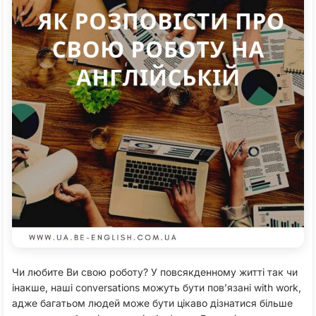
Чи любите Ви свою роботу? У повсякденному житті так чи
інакше, наші conversations можуть бути пов’язані with work,
адже багатьом людей може бути цікаво дізнатися більше