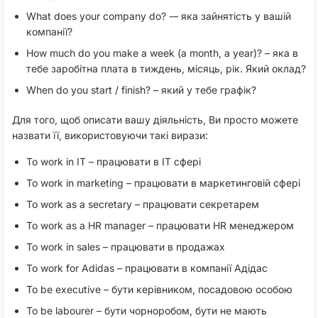
What does your company do? -– яка зайнятість у вашій
компанії?
How much do you make a week (a month, a year)? – яка в
тебе заробітна плата в тиждень, місяць, рік. Який оклад?
When do you start / finish? – який у тебе графік?
Для того, щоб описати вашу діяльність, Ви просто можете
назвати її, використовуючи такі вирази:
To work in IT – працювати в IT сфері
To work in marketing – працювати в маркетинговій сфері
To work as a secretary – працювати секретарем
To work as a HR manager – працювати HR менеджером
To work in sales – працювати в продажах
To work for Adidas – працювати в компанії Адідас
To be executive – бути керівником, посадовою особою
To be labourer – бути чорноробом, бути не мають