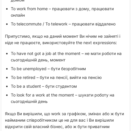
To work from home – працювати з дому, працювати
онлайн
To telecommute / To telework – працювати віддалено
Припустимо, якщо на даний момент Ви нічим не зайняті і
ніде не працюєте, використовуйте the next expressions:
To have not got a job at the moment – не мати роботи на
сьогоднішній день, момент
To be unemployed – бути безробітним
To be retired – бути на пенсії, вийти на пенсію
To be a student – бути студентом
To look for a work at the moment – шукати роботу на
сьогоднішній день
Якщо Ви вирішили, що work за графіком, змінах або ж бути
найманим співробітником це не для вас і Ви вирішили
відкрити свій власний бізнес, або ж бути приватним