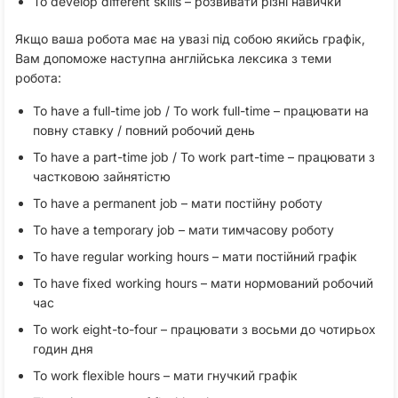
To develop different skills – розвивати різні навички
Якщо ваша робота має на увазі під собою якийсь графік,
Вам допоможе наступна англійська лексика з теми
робота:
To have a full-time job / To work full-time – працювати на
повну ставку / повний робочий день
To have a part-time job / To work part-time – працювати з
частковою зайнятістю
To have a permanent job – мати постійну роботу
To have a temporary job – мати тимчасову роботу
To have regular working hours – мати постійний графік
To have fixed working hours – мати нормований робочий
час
To work eight-to-four – працювати з восьми до чотирьох
годин дня
To work flexible hours – мати гнучкий графік