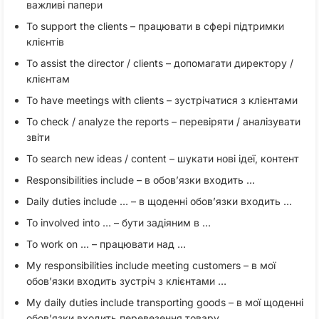
важливі папери
To support the clients – працювати в сфері підтримки
клієнтів
To assist the director / clients – допомагати директору /
клієнтам
To have meetings with clients – зустрічатися з клієнтами
To check / analyze the reports – перевіряти / аналізувати
звіти
To search new ideas / content – шукати нові ідеї, контент
Responsibilities include – в обов’язки входить …
Daily duties include … – в щоденні обов’язки входить …
To involved into … – бути задіяним в …
To work on … – працювати над …
My responsibilities include meeting customers – в мої
обов’язки входить зустріч з клієнтами …
My daily duties include transporting goods – в мої щоденні
обов’язки входить перевезення товару