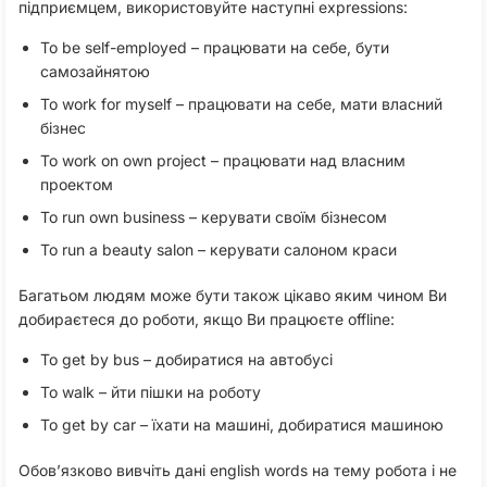
підприємцем, використовуйте наступні expressions:
To be self-employed – працювати на себе, бути
самозайнятою
To work for myself – працювати на себе, мати власний
бізнес
To work on own project – працювати над власним
проектом
To run own business – керувати своїм бізнесом
To run a beauty salon – керувати салоном краси
Багатьом людям може бути також цікаво яким чином Ви
добираєтеся до роботи, якщо Ви працюєте offline:
To get by bus – добиратися на автобусі
To walk – йти пішки на роботу
To get by car – їхати на машині, добиратися машиною
Обов’язково вивчіть дані english words на тему робота і не