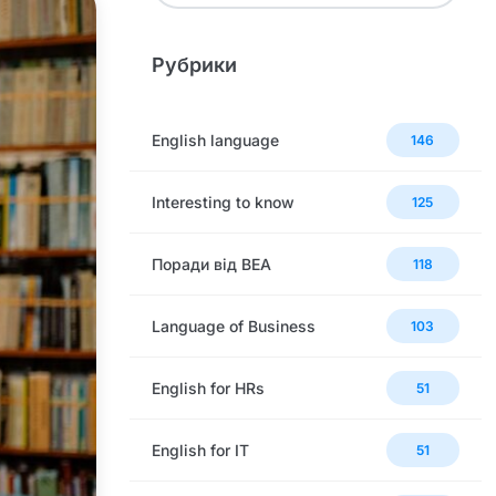
Рубрики
English language
146
Interesting to know
125
Поради від BEA
118
Language of Business
103
English for HRs
51
English for IT
51