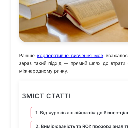
Раніше
корпоративне вивчення мов
вважалося
зараз такий підхід — прямий шлях до втрати 
міжнародному ринку.
ЗМІСТ СТАТТІ
1. Від «уроків англійської» до бізнес-ціл
2. Вимірюваність та ROI: прозора аналіт