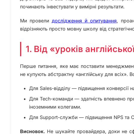
починають інвестувати у вимірні результати.
Ми провели
дослідження й опитування
, проа
відрізняють просто мовну школу від стратегічн
1. Від «уроків англійсько
Перше питання, яке має поставити менеджмент
не купують абстрактну «англійську для всіх». В
Для Sales-відділу — підвищення конверсії н
Для Tech-команди — здатність впевнено прох
іноземними колегами.
Для Support-служби — підвищення NPS та CS
Висновок.
Не шукайте провайдера, доки не сф