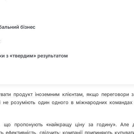
обальний бізнес
к
чки з «твердим» результатом
вати продукт іноземним клієнтам, якщо переговори з
івці не розуміють один одного в міжнародних командах
, що пропонують «найкращу ціну за годину». Але 
ь ефективність, свідчить: компанії припиняють купуват