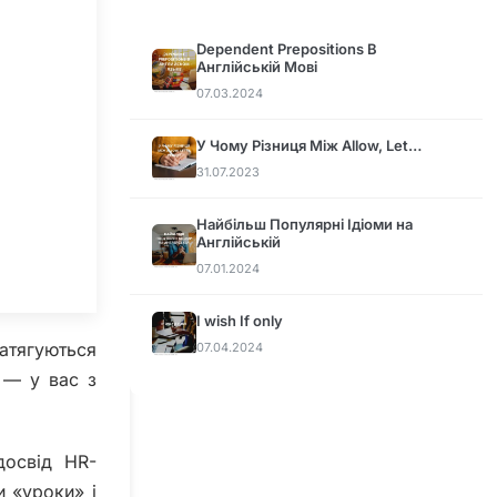
Dependent Prepositions В
Англійській Мові
07.03.2024
У Чому Різниця Між Allow, Let…
31.07.2023
Найбільш Популярні Ідіоми на
Англійській
07.01.2024
I wish If only
атягуються
07.04.2024
 — у вас з
досвід HR-
и «уроки» і