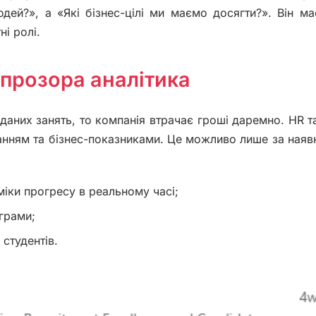
юдей?», а «Які бізнес-цілі ми маємо досягти?». Він м
ні ролі.
 прозора аналітика
іданих занять, то компанія втрачає гроші даремно. HR т
анням та бізнес-показниками. Це можливо лише за наявн
аміки прогресу в реальному часі;
ограми;
 студентів.