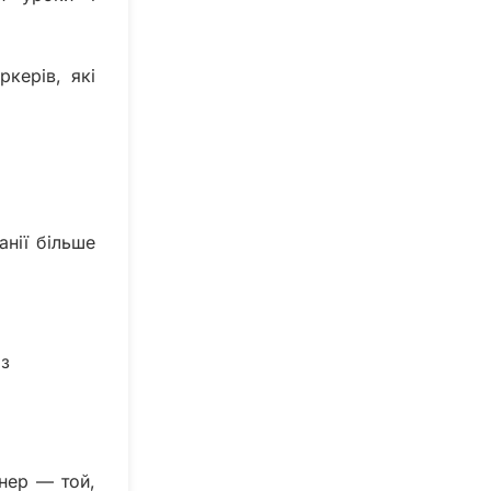
керів, які
нії більше
 з
нер — той,