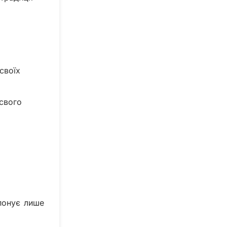
своїх
 свого
опонує лише