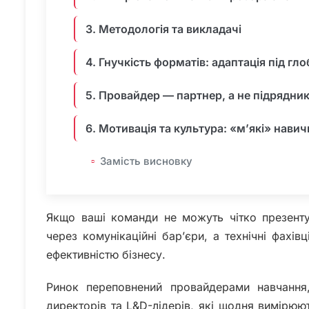
3. Методологія та викладачі
4. Гнучкість форматів: адаптація під гл
5. Провайдер — партнер, а не підрядни
6. Мотивація та культура: «м’які» нави
Замість висновку
Якщо ваші команди не можуть чітко презенту
через комунікаційні бар’єри, а технічні фах
ефективністю бізнесу.
Ринок переповнений провайдерами навчання
директорів та L&D-лідерів, які щодня вимірюют