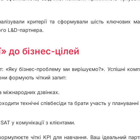
налізували критерії та сформували шість ключових мар
ого L&D-партнера.
ї» до бізнес-цілей
: «Яку бізнес-проблему ми вирішуємо?». Успішні компа
они формують чіткий запит:
а міжнародних дзвінках.
одити технічні співбесіди та брати участь у плануванні
AT у комунікації з клієнтами.
ормулюєте чіткі KPI для навчання. Ваш ідеальний парт