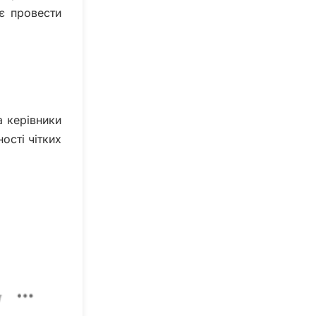
ає провести
а керівники
ості чітких