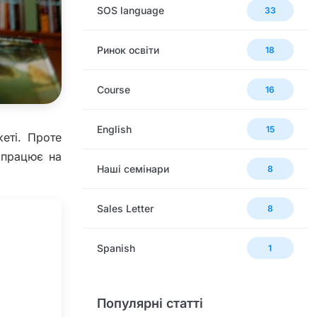
SOS language
33
Ринок освіти
18
Сourse
16
English
15
еті. Проте
 працює на
Наші семінари
8
Sales Letter
8
Spanish
1
Популярні статті