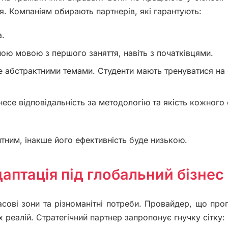
. Компаніям обирають партнерів, які гарантують:
а.
ою мовою з першого заняття, навіть з початківцями.
е абстрактними темами. Студенти мають тренуватися на 
есе відповідальність за методологію та якість кожного
тним, інакше його ефективність буде низькою.
даптація під глобальний бізнес
часові зони та різноманітні потреби. Провайдер, що пр
х реалій. Стратегічний партнер запропонує гнучку сітку: