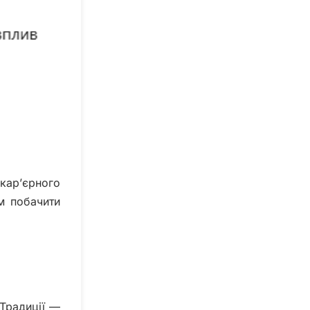
кар’єрного
ам побачити
 Традиції —