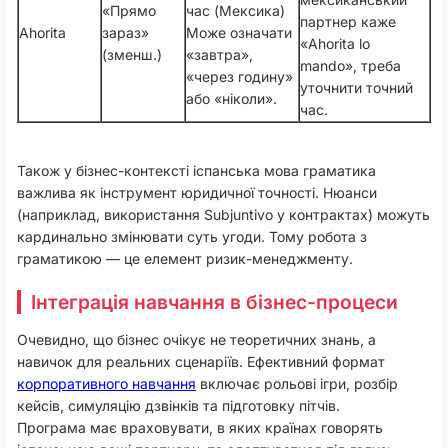
«Прямо
час (Мексика)
партнер каже
Ahorita
зараз»
Може означати
«Ahorita lo
(зменш.)
«завтра»,
mando», треба
«через годину»
уточнити точний
або «ніколи».
час.
Також у бізнес-контексті іспанська мова граматика
важлива як інструмент юридичної точності. Нюанси
(наприклад, використання Subjuntivo у контрактах) можуть
кардинально змінювати суть угоди. Тому робота з
граматикою — це елемент ризик-менеджменту.
Інтеграція навчання в бізнес-процеси
Очевидно, що бізнес очікує не теоретичних знань, а
навичок для реальних сценаріїв. Ефективний формат
корпоративного навчання
включає рольові ігри, розбір
кейсів, симуляцію дзвінків та підготовку пітчів.
Програма має враховувати, в яких країнах говорять