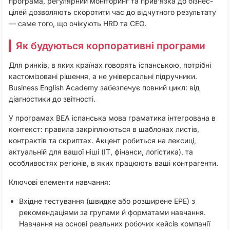
програма, регулярний моніторинг та прив’язка до бізнес-
цілей дозволяють скоротити час до відчутного результату
— саме того, що очікують HRD та CEO.
Як будуються корпоративні програми
Для ринків, в яких країнах говорять іспанською, потрібні
кастомізовані рішення, а не універсальні підручники.
Business English Academy забезпечує повний цикл: від
діагностики до звітності.
У програмах BEA іспанська мова граматика інтегрована в
контекст: правила закріплюються в шаблонах листів,
контрактів та скриптах. Акцент робиться на лексиці,
актуальній для вашої ніші (IT, фінанси, логістика), та
особливостях регіонів, в яких працюють ваші контрагенти.
Ключові елементи навчання:
Вхідне тестування (швидке або розширене EPE) з
рекомендаціями за групами й форматами навчання.​
Навчання на основі реальних робочих кейсів компанії