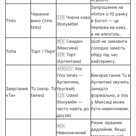
Запрошення на
Червоне
«tinto» о 10 ранку
🇨🇴 Чорна кава
Tinto
вино (Vino
в Боготі — це
(Колумбія)
tinto)
перерва на каву,
а не алкоголь.
🇲🇽 Сендвіч
Щоб не замовити
(Мексика)
солодке замість
Torta
Торт / Пиріг
🇦🇷 Торт
обіду під час
(Аргентина)
кейтерингу.
🇦🇷🇺🇾 Vos
(Vos tenés —
Використання Tú в
Аргентина,
Аргентині звучить
Звертання
Tú (напр. Tú
Уругвай)
занадто
«Ти»
tienes)
🇨🇴 Usted
формально, а Vos
(Колумбія —
у Мексиці може
часто навіть до
бути неввічливим.
друзів)
Ризик зірваних
🇲🇽
дедлайнів. Якщо
Невизначений
мексиканський