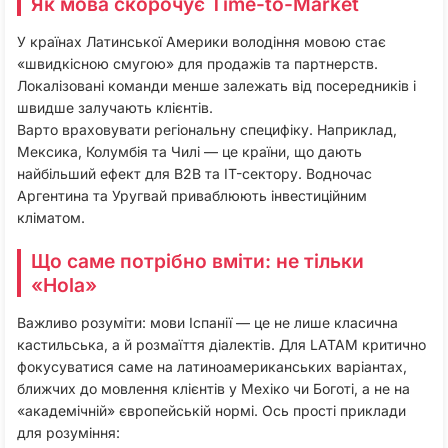
Як мова скорочує Time-to-Market
У країнах Латинської Америки володіння мовою стає
«швидкісною смугою» для продажів та партнерств.
Локалізовані команди менше залежать від посередників і
швидше залучають клієнтів.
Варто враховувати регіональну специфіку. Наприклад,
Мексика, Колумбія та Чилі — це країни, що дають
найбільший ефект для B2B та IT-сектору. Водночас
Аргентина та Уругвай приваблюють інвестиційним
кліматом.
Що саме потрібно вміти: не тільки
«Hola»
Важливо розуміти: мови Іспанії — це не лише класична
кастильська, а й розмаїття діалектів. Для LATAM критично
фокусуватися саме на латиноамериканських варіантах,
ближчих до мовлення клієнтів у Мехіко чи Боготі, а не на
«академічній» європейській нормі. Ось прості приклади
для розуміння: