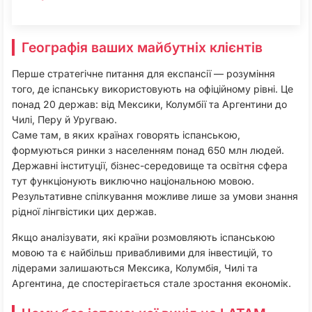
Географія ваших майбутніх клієнтів
Перше стратегічне питання для експансії — розуміння
того, де іспанську використовують на офіційному рівні. Це
понад 20 держав: від Мексики, Колумбії та Аргентини до
Чилі, Перу й Уругваю.
Саме там, в яких країнах говорять іспанською,
формуються ринки з населенням понад 650 млн людей.
Державні інституції, бізнес-середовище та освітня сфера
тут функціонують виключно національною мовою.
Результативне спілкування можливе лише за умови знання
рідної лінгвістики цих держав.
Якщо аналізувати, які країни розмовляють іспанською
мовою та є найбільш привабливими для інвестицій, то
лідерами залишаються Мексика, Колумбія, Чилі та
Аргентина, де спостерігається стале зростання економік.