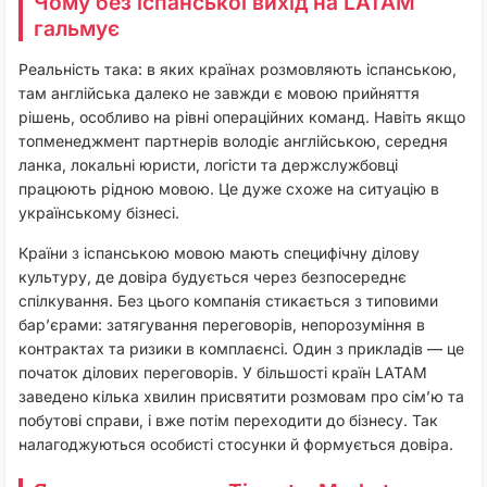
Чому без іспанської вихід на LATAM
гальмує
Реальність така: в яких країнах розмовляють іспанською,
там англійська далеко не завжди є мовою прийняття
рішень, особливо на рівні операційних команд. Навіть якщо
топменеджмент партнерів володіє англійською, середня
ланка, локальні юристи, логісти та держслужбовці
працюють рідною мовою. Це дуже схоже на ситуацію в
українському бізнесі.
Країни з іспанською мовою мають специфічну ділову
культуру, де довіра будується через безпосереднє
спілкування. Без цього компанія стикається з типовими
бар’єрами: затягування переговорів, непорозуміння в
контрактах та ризики в комплаєнсі. Один з прикладів — це
початок ділових переговорів. У більшості країн LATAM
заведено кілька хвилин присвятити розмовам про сім’ю та
побутові справи, і вже потім переходити до бізнесу. Так
налагоджуються особисті стосунки й формується довіра.