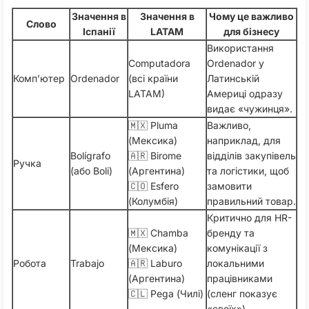
Значення в
Значення в
Чому це важливо
Слово
Іспанії
LATAM
для бізнесу
Використання
Computadora
Ordenador у
Комп’ютер
Ordenador
(всі країни
Латинській
LATAM)
Америці одразу
видає «чужинця».
🇲🇽 Pluma
Важливо,
(Мексика)
наприклад, для
Bolígrafo
🇦🇷 Birome
відділів закупівель
Ручка
(або Boli)
(Аргентина)
та логістики, щоб
🇨🇴 Esfero
замовити
(Колумбія)
правильний товар.
Критично для HR-
🇲🇽 Chamba
бренду та
(Мексика)
комунікації з
Робота
Trabajo
🇦🇷 Laburo
локальними
(Аргентина)
працівниками
🇨🇱 Pega (Чилі)
(сленг показує
«своїх»).