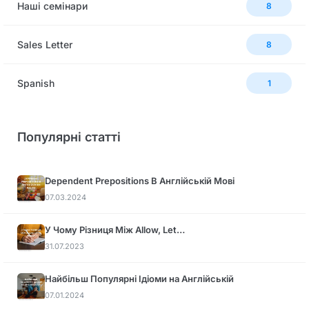
Наші семінари
8
Sales Letter
8
Spanish
1
Популярні статті
Dependent Prepositions В Англійській Мові
07.03.2024
У Чому Різниця Між Allow, Let…
31.07.2023
Найбільш Популярні Ідіоми на Англійській
07.01.2024