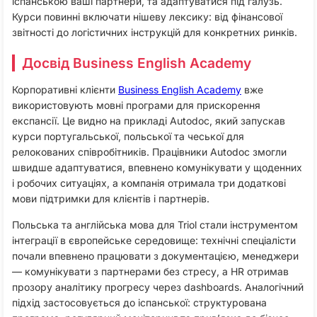
іспанською ваші партнери, та адаптуватися під галузь.
Курси повинні включати нішеву лексику: від фінансової
звітності до логістичних інструкцій для конкретних ринків.
Досвід Business English Academy
Корпоративні клієнти
Business English Academy
вже
використовують мовні програми для прискорення
експансії. Це видно на прикладі Autodoc, який запускав
курси португальської, польської та чеської для
релокованих співробітників. Працівники Autodoc змогли
швидше адаптуватися, впевнено комунікувати у щоденних
і робочих ситуаціях, а компанія отримала три додаткові
мови підтримки для клієнтів і партнерів.
Польська та англійська мова для Triol стали інструментом
інтеграції в європейське середовище: технічні спеціалісти
почали впевнено працювати з документацією, менеджери
— комунікувати з партнерами без стресу, а HR отримав
прозору аналітику прогресу через dashboards. Аналогічний
підхід застосовується до іспанської: структурована