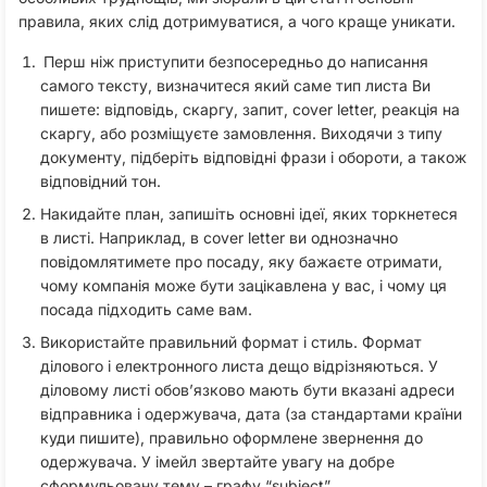
правила, яких слід дотримуватися, а чого краще уникати.
Перш ніж приступити безпосередньо до написання
самого тексту, визначитеся який саме тип листа Ви
пишете: відповідь, скаргу, запит, cover letter, реакція на
скаргу, або розміщуєте замовлення. Виходячи з типу
документу, підберіть відповідні фрази і обороти, а також
відповідний тон.
Накидайте план, запишіть основні ідеї, яких торкнетеся
в листі. Наприклад, в cover letter ви однозначно
повідомлятимете про посаду, яку бажаєте отримати,
чому компанія може бути зацікавлена у вас, і чому ця
посада підходить саме вам.
Використайте правильний формат і стиль. Формат
ділового і електронного листа дещо відрізняються. У
діловому листі обов’язково мають бути вказані адреси
відправника і одержувача, дата (за стандартами країни
куди пишите), правильно оформлене звернення до
одержувача. У імейл звертайте увагу на добре
сформульовану тему – графу “subject”.