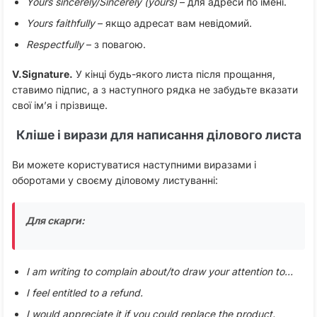
Yours sincerely/Sincerely (yours)
– для адреси по імені.
Yours
faithfully
– якщо адресат вам невідомий.
Respectfully
– з повагою.
V.Signature.
У кінці будь-якого листа після прощання,
ставимо підпис, а з наступного рядка не забудьте вказати
свої ім’я і прізвище.
Кліше і вирази для написання ділового листа
Ви можете користуватися наступними виразами і
оборотами у своєму діловому листуванні:
Для скарги:
I am writing to complain about/to draw your attention to…
I feel entitled to a refund.
I would appreciate it if you could replace the product.