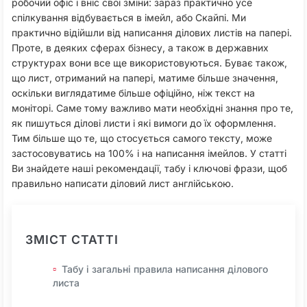
робочий офіс і вніс свої зміни: зараз практично усе
спілкування відбувається в імейл, або Скайпі. Ми
практично відійшли від написання ділових листів на папері.
Проте, в деяких сферах бізнесу, а також в державних
структурах вони все ще використовуються. Буває також,
що лист, отриманий на папері, матиме більше значення,
оскільки виглядатиме більше офіційно, ніж текст на
моніторі. Саме тому важливо мати необхідні знання про те,
як пишуться ділові листи і які вимоги до їх оформлення.
Тим більше що те, що стосується самого тексту, може
застосовуватись на 100% і на написання імейлов. У статті
Ви знайдете наші рекомендації, табу і ключові фрази, щоб
правильно написати діловий лист англійською.
ЗМІСТ СТАТТІ
Табу і загальні правила написання ділового
листа