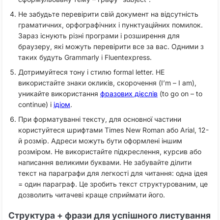
Не забудьте перевірити свій документ на відсутність
граматичних, орфографічних і пунктуаційних помилок.
Зараз існують різні програми і розширення для
браузеру, які можуть перевірити все за вас. Одними з
таких будуть Grammarly і Fluentexpress.
Дотримуйтеся тону і стилю formal letter. НЕ
використайте знаки окликів, скорочення (I’m – I am),
уникайте використання
фразових дієслів
(to go on – to
continue) і
ідіом
.
При форматуванні тексту, для основної частини
користуйтеся шрифтами Times New Roman або Arial, 12-
й розмір. Адреси можуть бути оформлені іншим
розміром. Не використайте підкреслення, курсив або
написання великими буквами. Не забувайте ділити
текст на параграфи для легкості для читання: одна ідея
= один параграф. Це зробить текст структурованим, це
дозволить читачеві краще сприймати його.
Структура + фрази для успішного листування