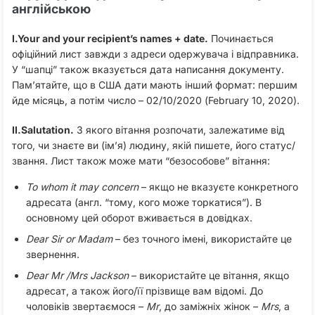
англійською
I.Your and your recipient’s names + date.
Починається
офіційний лист завжди з адреси одержувача і відправника.
У “шапці” також вказується дата написання документу.
Пам’ятайте, що в США дати мають інший формат: першим
йде місяць, а потім число – 02/10/2020 (February 10, 2020).
II.Salutation.
З якого вітання розпочати, залежатиме від
того, чи знаєте ви (ім’я) людину, якій пишете, його статус/
звання. Лист також може мати “безособове” вітання:
To
whom
it
may
concern
– якщо не вказуєте конкретного
адресата (англ. “тому, кого може торкатися”). В
основному цей оборот вживається в довідках.
Dear
Sir
or
Madam
– без точного імені, використайте це
звернення.
Dear
Mr /Mrs
Jackson
– використайте це вітання, якщо
адресат, а також його/її прізвище вам відомі. До
чоловіків звертаємося –
Mr
, до заміжніх жінок –
Mrs
, а