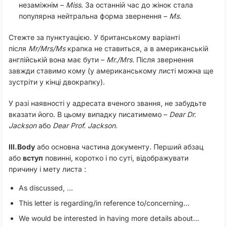
незаміжнім –
Miss
. За останній час до жінок стала
популярна нейтральна форма звернення –
Ms
.
Стежте за пунктуацією. У британському варіанті
після
Mr/Mrs/Ms
крапка не ставиться, а в американській
англійській вона має бути –
Mr./Mrs.
Після звернення
завжди ставимо кому (у американському листі можна ще
зустріти у кінці двокрапку).
У разі наявності у адресата вченого звання, не забудьте
вказати його. В цьому випадку писатимемо –
Dear Dr.
Jackson
або
Dear Prof. Jackson.
III.Body
або основна частина документу. Перший абзац
або
вступ
повинні, коротко і по суті, відображувати
причину і мету листа :
As discussed, …
This letter is regarding/in reference to/concerning…
We would be interested in having more details about…