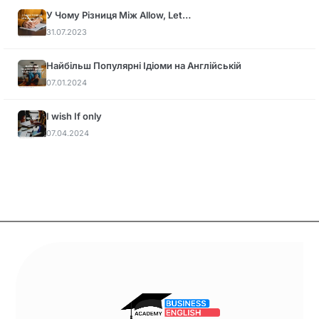
У Чому Різниця Між Allow, Let…
31.07.2023
Найбільш Популярні Ідіоми на Англійській
07.01.2024
I wish If only
07.04.2024