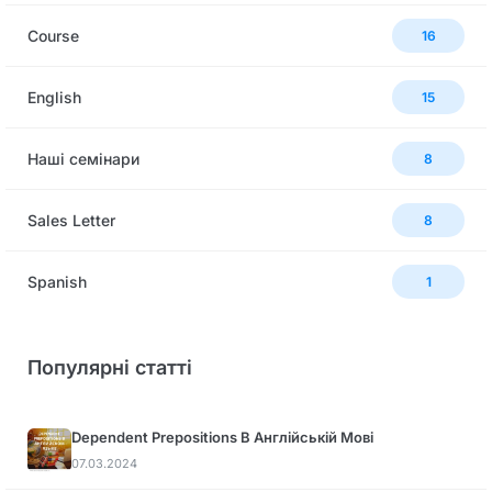
Сourse
16
English
15
Наші семінари
8
Sales Letter
8
Spanish
1
Популярні статті
Dependent Prepositions В Англійській Мові
07.03.2024