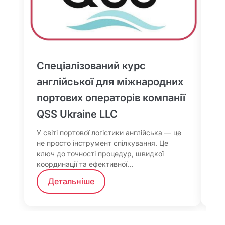
Спеціалізований курс
Ку
англійської для міжнародних
по
портових операторів компанії
Піс
зас
QSS Ukraine LLC
на 
ада
У світі портової логістики англійська — це
не просто інструмент спілкування. Це
ключ до точності процедур, швидкої
координації та ефективної…
Детальніше