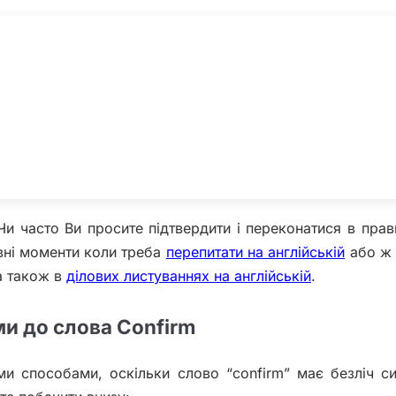
Чи часто Ви просите підтвердити і переконатися в прав
вні моменти коли треба
перепитати на англійській
або ж 
а також в
ділових листуваннях на англійській
.
и до слова Confirm
ми способами, оскільки слово “confirm” має безліч си