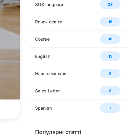
SOS language
33
Ринок освіти
18
Сourse
16
English
15
Наші семінари
8
Sales Letter
8
Spanish
1
Популярні статті