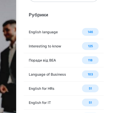
Рубрики
English language
146
Interesting to know
125
Поради від BEA
118
Language of Business
103
English for HRs
51
English for IT
51