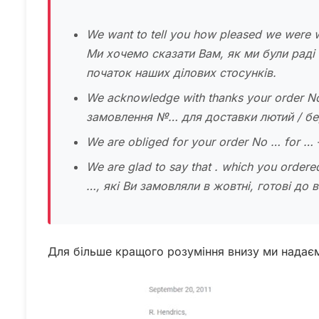
We want to tell you how pleased we were wi
Ми хочемо сказати Вам, як ми були раді
початок наших ділових стосунків.
We acknowledge with thanks your order N
замовлення №… для доставки лютий / бе
We are obliged for your order No … for 
We are glad to say that . which you order
…, які Ви замовляли в жовтні, готові до 
Для більше кращого розуміння внизу ми надаєм