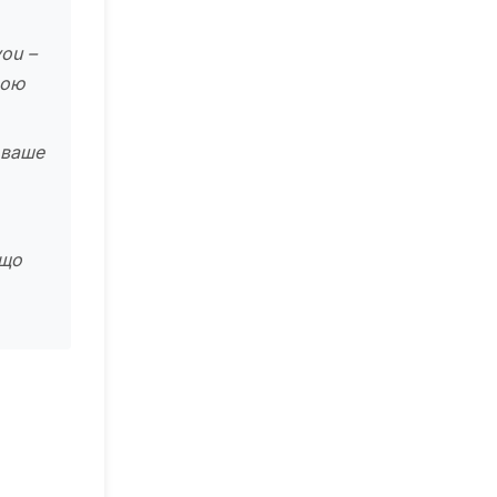
you –
бою
 ваше
 що