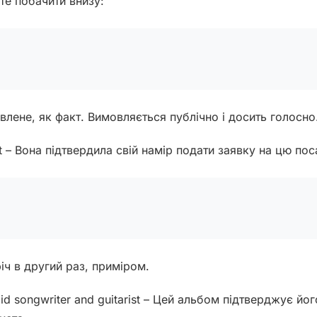
те побачити внизу:
лене, як факт. Вимовляється публічно і досить голосно
post – Вона підтвердила свій намір подати заявку на цю по
ч в другий раз, приміром.
ndid songwriter and guitarist – Цей альбом підтверджує йог