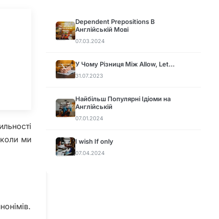
Dependent Prepositions В
Англійській Мові
07.03.2024
У Чому Різниця Між Allow, Let…
31.07.2023
Найбільш Популярні Ідіоми на
Англійській
07.01.2024
ильності
коли ми
I wish If only
07.04.2024
нонімів.