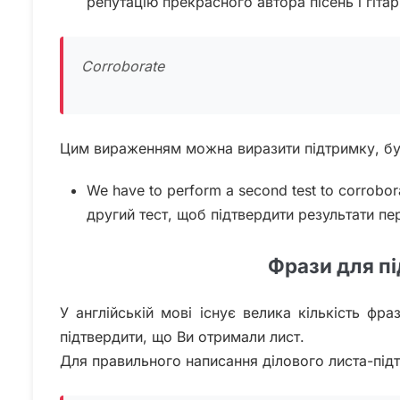
репутацію прекрасного автора пісень і гіта
Corroborate
Цим вираженням можна виразити підтримку, буд
We have to perform a second test to corrobora
другий тест, щоб підтвердити результати пе
Фрази для п
У англійській мові існує велика кількість фр
підтвердити, що Ви отримали лист.
Для правильного написання ділового листа-підт