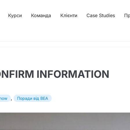
Курси
Команда
Клієнти
Case Studies
Пр
ONFIRM INFORMATION
,
know
Поради від BEA