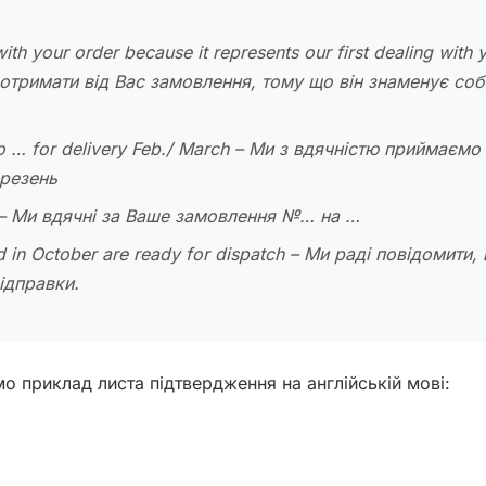
th your order because it represents our first dealing with 
 отримати від Вас замовлення, тому що він знаменує со
o … for delivery Feb./ March – Ми з вдячністю приймаємо
резень
… – Ми вдячні за Ваше замовлення №… на …
ed in October are ready for dispatch – Ми раді повідомити,
відправки.
о приклад листа підтвердження на англійській мові: