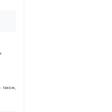
и
а також,