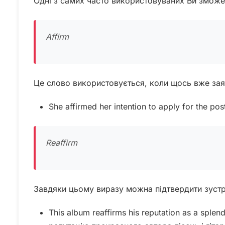
Одні з самих часто використовуваних Ви зможе
Affirm
Це слово використовується, коли щось вже заяв
She affirmed her intention to apply for the 
Reaffirm
Завдяки цьому виразу можна підтвердити зустрі
This album reaffirms his reputation as a sple