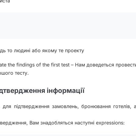
риста
ь то людині або якому те проекту
te the findings of the first test – Нам доведеться провест
ршого тесту.
ідтвердження інформації
аз для підтвердження замовлень, бронювання готелів, 
вердження, Вам знадобляться наступні expressions: