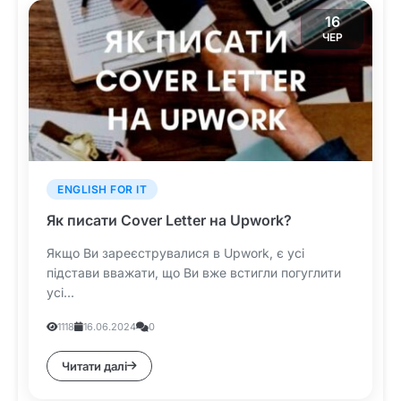
16
ЧЕР
ENGLISH FOR IT
Як писати Cover Letter на Upwork?
Якщо Ви зареєструвалися в Upwork, є усі
підстави вважати, що Ви вже встигли погуглити
усі...
1118
16.06.2024
0
Читати далі