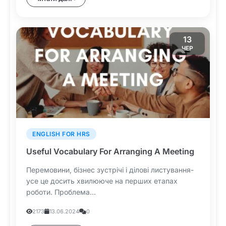
13
ЧЕР
ENGLISH FOR HRS
Useful Vocabulary For Arranging A Meeting
Перемовини, бізнес зустрічі і ділові листування-
усе це досить хвилююче на перших етапах
роботи. Проблема...
2173
13.06.2024
0