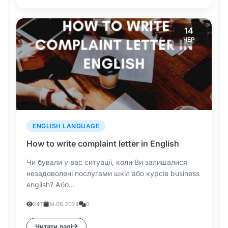
14
ЧЕР
ENGLISH LANGUAGE
How to write complaint letter in English
Чи бували у вас ситуації, коли Ви залишалися
незадоволені послугами шкіл або курсів business
english? Або...
2411
14.06.2024
0
Читати далі