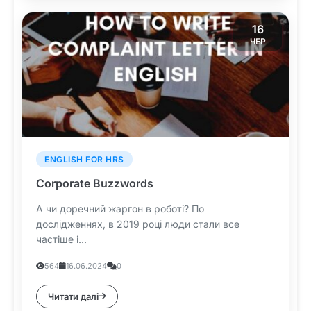
16
ЧЕР
ENGLISH FOR HRS
Corporate Buzzwords
А чи доречний жаргон в роботі? По
дослідженнях, в 2019 році люди стали все
частіше і...
564
16.06.2024
0
Читати далі