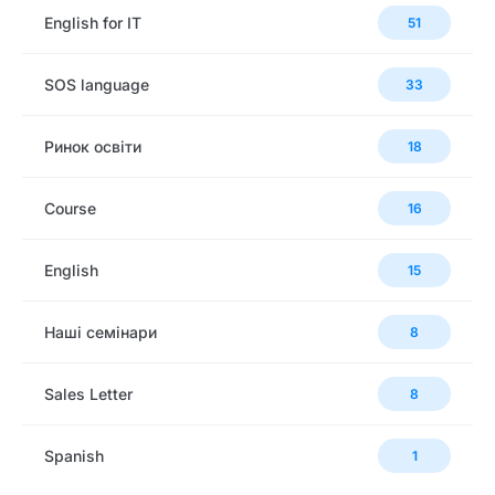
English for IT
51
SOS language
33
Ринок освіти
18
Сourse
16
English
15
Наші семінари
8
Sales Letter
8
Spanish
1