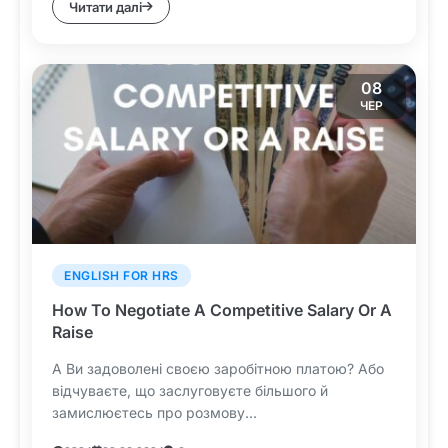
Читати далі
08
ЧЕР
ENGLISH FOR HRS
How To Negotiate A Competitive Salary Or A
Raise
А Ви задоволені своєю заробітною платою? Або
відчуваєте, що заслуговуєте більшого й
замислюєтесь про розмову...