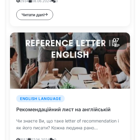
2934
08.06.2024
0
Читати далі
07
ЧЕР
ENGLISH LANGUAGE
Рекомендаційний лист на англійській
Чи знаєте Ви, що таке letter of recommendation і
як його писати? Кожна людина рано...
1553
07.06.2024
0