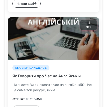
Читати далі
11
ЧЕР
ENGLISH LANGUAGE
Як Говорити про Час на Англійській
Чи знаєте Ви як сказати час на англійській? Час –
це саме той ресурс, яким...
1987
11.06.2024
0