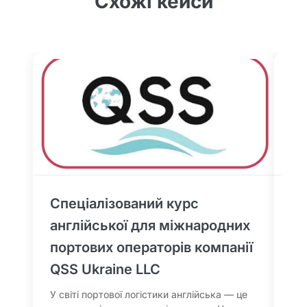
Схожі кейси
Спеціалізований курс
Ку
англійської для міжнародних
по
портових операторів компанії
Піс
зас
QSS Ukraine LLC
на 
ада
У світі портової логістики англійська — це