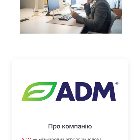
Про компанію
ADM
— міжнародна агропромислова