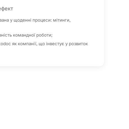
ефект
вана у щоденні процеси: мітинги,
ність командної роботи;
odoc як компанії, що інвестує у розвиток