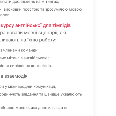
льтати досліджень на мітингах;
ні висновки простою та зрозумілою мовою
колег
курсу англійської для тімлідів
рацювали мовні сценарії, які
ливають на їхню роботу:
 з членами команди;
вих мітингів англійською;
в та вирішення конфліктів.
а взаємодія
и у міжнародній комунікації;
ординують завдання та швидше ухвалюють
робочою мовою, яка допомагає, а не