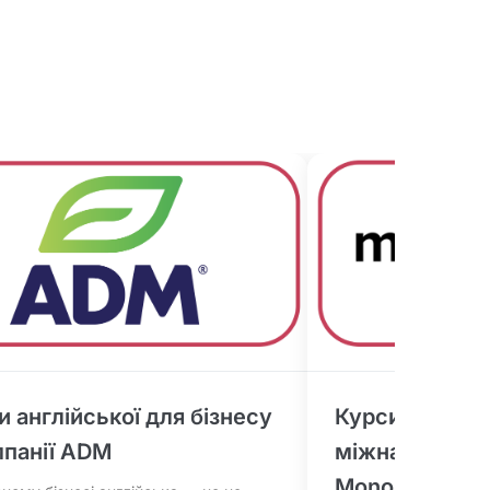
и англійської для бізнесу
Курси англійс
мпанії ADM
міжнародного
Monobank