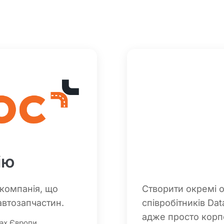
ію
компанія, що
Створити окремі о
автозапчастин.
співробітників Dat
адже просто корпо
нах Європи.