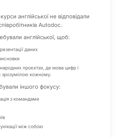
-курси англійської не відповідали
півробітників Autodoc.
ребували англійської, щоб:
резентації даних
висновки
жнародних проєктах, де мова цифр і
и зрозумілою кожному.
бували іншого фокусу:
ація з командами
ів
унікації між собою