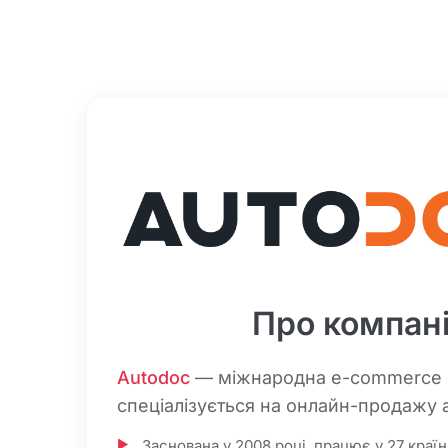
Про компан
Autodoc
— міжнародна e-commerce 
спеціалізується на онлайн-продажу 
Заснована у 2008 році, працює у 27 краї