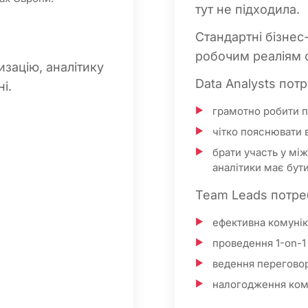
тут не підходила.
Стандартні бізнес
робочим реаліям с
изацію, аналітику
Data Analysts пот
і.
грамотно робити п
чітко пояснювати 
брати участь у мі
аналітики має бут
Team Leads потре
ефективна комунік
проведення 1-on-1
ведення переговор
налогодження ком