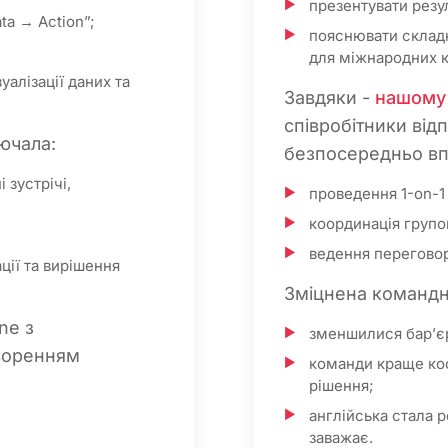
презентувати резу
ta → Action”;
пояснювати склад
для міжнародних 
уалізації даних та
Завдяки -
нашому 
співробітники відп
лючала:
безпосередньо вп
 зустрічі,
проведення 1-on-1
координація групо
ведення переговорі
ції та вирішення
Зміцнена командн
ne з
зменшилися бар’єр
оворенням
команди краще ко
рішення;
англійська стала 
заважає.