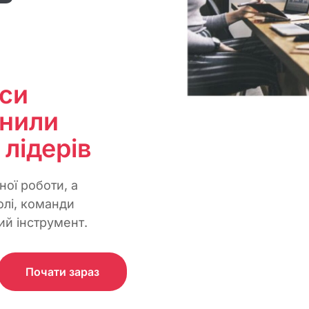
рси
інили
 лідерів
ої роботи, а
олі, команди
ий інструмент.