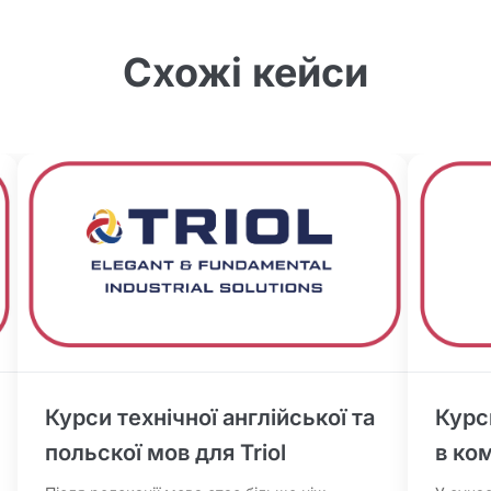
Схожі кейси
Курси технічної англійської та
Курс
польскої мов для Triol
в ко